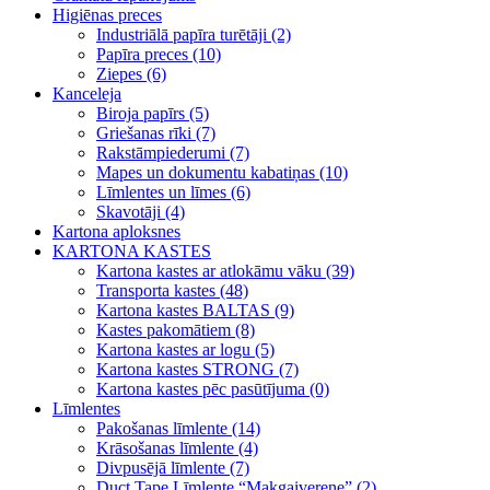
Higiēnas preces
Industriālā papīra turētāji (2)
Papīra preces (10)
Ziepes (6)
Kanceleja
Biroja papīrs (5)
Griešanas rīki (7)
Rakstāmpiederumi (7)
Mapes un dokumentu kabatiņas (10)
Līmlentes un līmes (6)
Skavotāji (4)
Kartona aploksnes
KARTONA KASTES
Kartona kastes ar atlokāmu vāku (39)
Transporta kastes (48)
Kartona kastes BALTAS (9)
Kastes pakomātiem (8)
Kartona kastes ar logu (5)
Kartona kastes STRONG (7)
Kartona kastes pēc pasūtījuma (0)
Līmlentes
Pakošanas līmlente (14)
Krāsošanas līmlente (4)
Divpusējā līmlente (7)
Duct Tape Līmlente “Makgaiverene” (2)