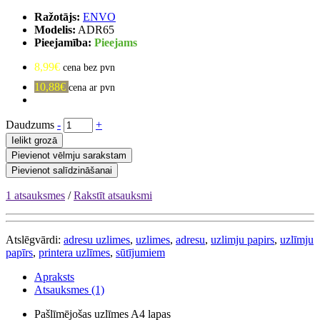
Ražotājs:
ENVO
Modelis:
ADR65
Pieejamība:
Pieejams
8,99€
cena bez pvn
10,88€
cena ar pvn
Daudzums
-
+
Ielikt grozā
Pievienot vēlmju sarakstam
Pievienot salīdzināšanai
1 atsauksmes
/
Rakstīt atsauksmi
Atslēgvārdi:
adresu uzlimes
,
uzlimes
,
adresu
,
uzlimju papirs
,
uzlīmju
papīrs
,
printera uzlīmes
,
sūtījumiem
Apraksts
Atsauksmes (1)
Pašlīmējošas uzlīmes A4 lapas