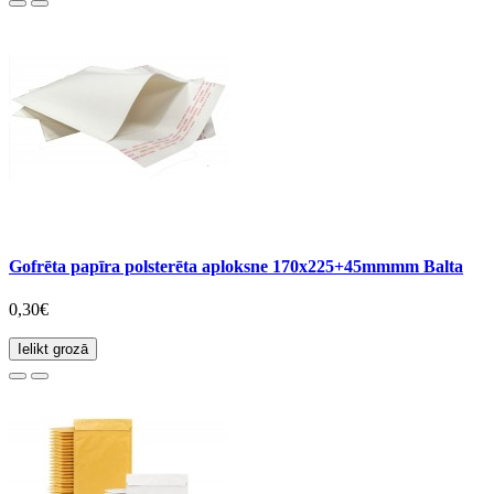
Gofrēta papīra polsterēta aploksne 170x225+45mmmm Balta
0,30€
Ielikt grozā