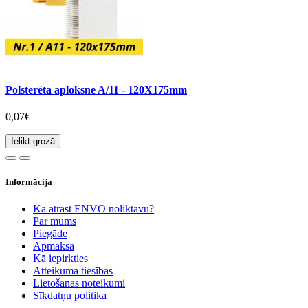
Polsterēta aploksne A/11 - 120X175mm
0,07€
Ielikt grozā
Informācija
Kā atrast ENVO noliktavu?
Par mums
Piegāde
Apmaksa
Kā iepirkties
Atteikuma tiesības
Lietošanas noteikumi
Sīkdatņu politika