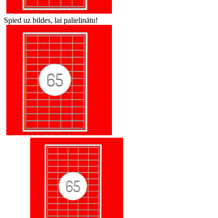
Spied uz bildes, lai palielinātu!