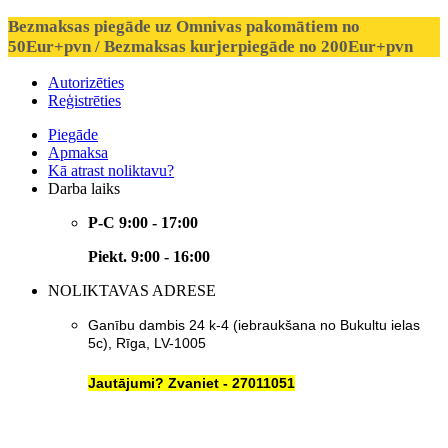
Bezmaksas piegāde uz Omnivas pakomātiem no
50Eur+pvn / Bezmaksas kurjerpiegāde no 200Eur+pvn
Autorizēties
Reģistrēties
Piegāde
Apmaksa
Kā atrast noliktavu?
Darba laiks
P-C 9:00 - 17:00
Piekt. 9:00 - 16:00
NOLIKTAVAS ADRESE
Ganību dambis 24 k-4 (iebraukšana no Bukultu ielas
5c), Rīga, LV-1005
Jautājumi? Zvaniet - 27011051