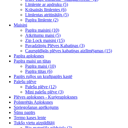
Līmlente ar apdruku (5)
Krāsainās līmlentes (6)
Līmlentas atritinātājs (5)
Papīra līmlente (2)
Maisiņi
Papīra maisiņi (10)
Atkritumu maisi (5)
Zip Lock maisiņi (15)
Pavadzīmju Plēves Kabatiņas (3)
Caurspīdīgās plēves kabatiņas aizlīmējamas (15)
Papīra aploksnes
Papīra maisi un tūtas
Papīra maisi (10)
Papīra tūtas (6)
Papīrs ruļļos un kraftpapīrs kastē
Palešu plēve
Palešu plēve (12)
Mini palešu plēve (3)
Plēves aploksnes - Kurjeraploksnes
Polsterētās Aploksnes
Spriegošanas aprīkojums
Šūnu papīrs
Termo kases lente
Tukšo vietu aizpildītāji
Bio materiāla pildviela (2)