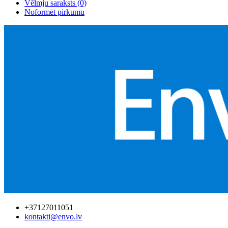
Vēlmju saraksts (0)
Noformēt pirkumu
+37127011051
kontakti@envo.lv