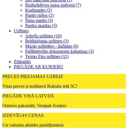
Burbuļplēves gaisa spilveni (7)
Kraftpapīrs (2)
Papīrs ruļļos (2)
Šūnu papīrs (3)
Papīra skaidas (5)
Uzlīmes
Adrešu uzlīmes (10)
Brīdinājuma uzlīmes (3)
Mazās uzlīmītes - dažādas (6)
Pašlīmējošās dokumentu kabatiņas (3)
Termo Eko uzlīmes (11)
Zīdpapīrs
PIEGĀDE AR KURJERU
PRECES PIEEJAMAS UZREIZ
Visas preces ir noliktavā Bukultu ielā 5C!
PIEGĀDE VISĀ LATVIJĀ
Omniva pakomāti, Venipak Kurjers
IZDEVĪGAS CENAS
Un vairuma atlaides pasūtījumiem