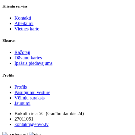
Klientu serviss
Kontakti
Atteikumi
Vietnes karte
Ekstras
Ražotāji
Dāvanu kartes
Īpašais piedāvājums
Profils
Profils
Pasūtījumu vēsture
Vēlmju saraksts
Jaunumi
Bukultu iela 5C (Ganību dambis 24)
27011051
kontakti@envo.lv