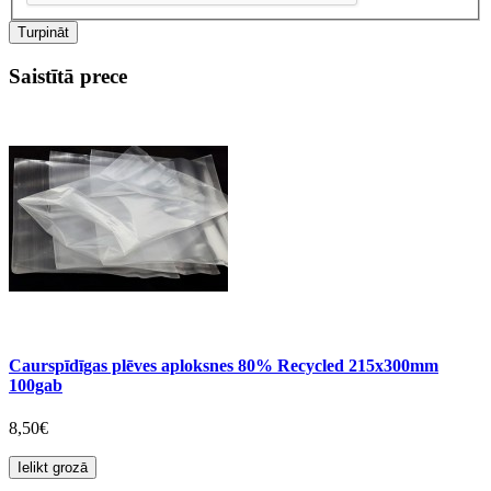
Turpināt
Saistītā prece
Caurspīdīgas plēves aploksnes 80% Recycled 215x300mm
100gab
8,50€
Ielikt grozā