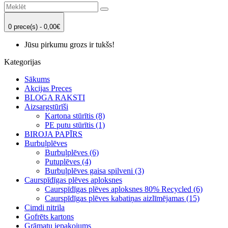
0 prece(s) - 0,00€
Jūsu pirkumu grozs ir tukšs!
Kategorijas
Sākums
Akcijas Preces
BLOGA RAKSTI
Aizsargstūrīši
Kartona stūrītis (8)
PE putu stūrītis (1)
BIROJA PAPĪRS
Burbuļplēves
Burbuļplēves (6)
Putuplēves (4)
Burbuļplēves gaisa spilveni (3)
Caurspīdīgas plēves aploksnes
Caurspīdīgas plēves aploksnes 80% Recycled (6)
Caurspīdīgas plēves kabatiņas aizlīmējamas (15)
Cimdi nitrila
Gofrēts kartons
Grāmatu iepakojums