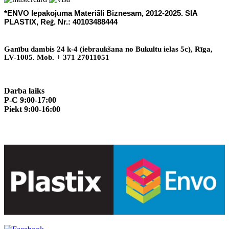
*ENVO Iepakojuma Materi
li Biznesam, 2012-2025. SIA
ā
PLASTIX, Re
. Nr.: 40103488444
ģ
Gan
ī
bu dambis 24 k-4 (iebraukšana no Bukultu ielas 5c), R
ī
ga,
LV-1005. Mob. + 371 27011051
Darba laiks
P-C 9:00-17:00
Piekt 9:00-16:00