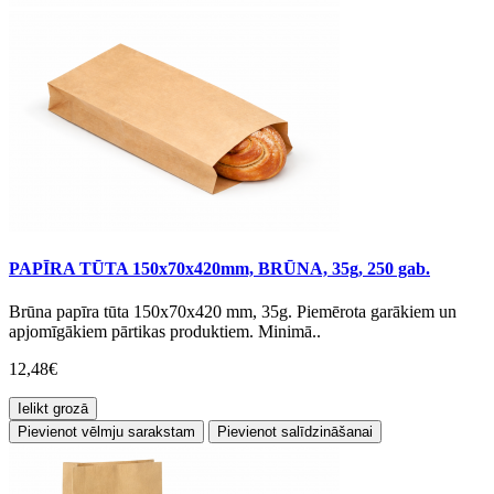
PAPĪRA TŪTA 150x70x420mm, BRŪNA, 35g, 250 gab.
Brūna papīra tūta 150x70x420 mm, 35g. Piemērota garākiem un
apjomīgākiem pārtikas produktiem. Minimā..
12,48€
Ielikt grozā
Pievienot vēlmju sarakstam
Pievienot salīdzināšanai