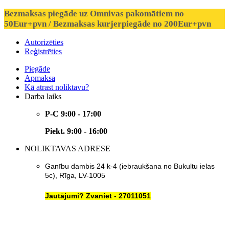
Bezmaksas piegāde uz Omnivas pakomātiem no
50Eur+pvn / Bezmaksas kurjerpiegāde no 200Eur+pvn
Autorizēties
Reģistrēties
Piegāde
Apmaksa
Kā atrast noliktavu?
Darba laiks
P-C 9:00 - 17:00
Piekt. 9:00 - 16:00
NOLIKTAVAS ADRESE
Ganību dambis 24 k-4 (iebraukšana no Bukultu ielas
5c), Rīga, LV-1005
Jautājumi? Zvaniet - 27011051