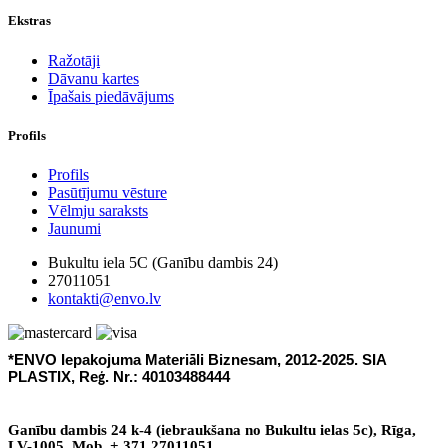
Ekstras
Ražotāji
Dāvanu kartes
Īpašais piedāvājums
Profils
Profils
Pasūtījumu vēsture
Vēlmju saraksts
Jaunumi
Bukultu iela 5C (Ganību dambis 24)
27011051
kontakti@envo.lv
*ENVO Iepakojuma Materi
li Biznesam, 2012-2025. SIA
ā
PLASTIX, Re
. Nr.: 40103488444
ģ
Gan
ī
bu dambis 24 k-4 (iebraukšana no Bukultu ielas 5c), R
ī
ga,
LV-1005. Mob. + 371 27011051