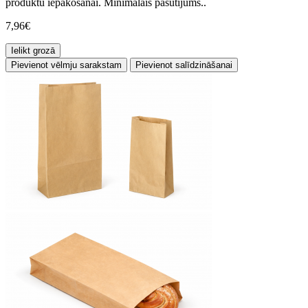
produktu iepakošanai. Minimālais pasūtījums..
7,96€
Ielikt grozā
Pievienot vēlmju sarakstam
Pievienot salīdzināšanai