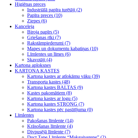
Higiēnas preces
Industriālā papīra turētāji (2)
Papīra preces (10)
Ziepes (6)
Kanceleja
Biroja papīrs (5)
Griešanas rīki (7)
Rakstāmpiederumi (7)
Mapes un dokumentu kabatiņas (10)
Līmlentes un līmes (6)
Skavotāji (4)
Kartona aploksnes
KARTONA KASTES
Kartona kastes ar atlokāmu vāku (39)
Transporta kastes (48)
Kartona kastes BALTAS (9)
Kastes pakomātiem (8)
Kartona kastes ar logu (5)
Kartona kastes STRONG (7)
Kartona kastes pēc pasūtījuma (0)
Līmlentes
Pakošanas līmlente (14)
Krāsošanas līmlente (4)
Divpusējā līmlente (7)
Duct Tape Līmlente “Makgaiverene” (2)