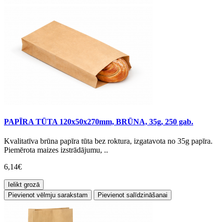
PAPĪRA TŪTA 120x50x270mm, BRŪNA, 35g, 250 gab.
Kvalitatīva brūna papīra tūta bez roktura, izgatavota no 35g papīra.
Piemērota maizes izstrādājumu, ..
6,14€
Ielikt grozā
Pievienot vēlmju sarakstam
Pievienot salīdzināšanai