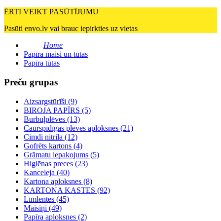
ĒRTI VEIKT PASŪTĪJUMU
Pasūti envo.lv vai brauc iepirkties uz vietas
Home
Papīra maisi un tūtas
Papīra tūtas
Preču grupas
Aizsargstūrīši (9)
BIROJA PAPĪRS (5)
Burbuļplēves (13)
Caurspīdīgas plēves aploksnes (21)
Cimdi nitrila (12)
Gofrēts kartons (4)
Grāmatu iepakojums (5)
Higiēnas preces (23)
Kanceleja (40)
Kartona aploksnes (8)
KARTONA KASTES (92)
Līmlentes (45)
Maisiņi (49)
Papīra aploksnes (2)