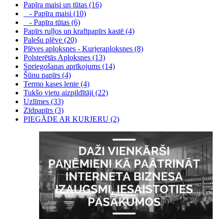
Papīra maisi un tūtas (16)
- Papīra maisi (10)
- Papīra tūtas (6)
Papīrs ruļļos un kraftpapīrs kastē (4)
Palešu plēve (20)
Plēves aploksnes - Kurjeraploksnes (8)
Polsterētās Aploksnes (13)
Spriegošanas aprīkojums (14)
Šūnu papīrs (4)
Termo kases lente (4)
Tukšo vietu aizpildītāji (22)
Uzlīmes (33)
Zīdpapīrs (3)
PIEGĀDE AR KURJERU (2)