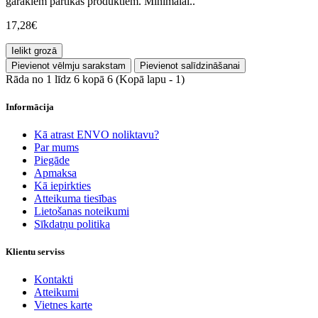
garākiem pārtikas produktiem. Minimālai..
17,28€
Ielikt grozā
Pievienot vēlmju sarakstam
Pievienot salīdzināšanai
Rāda no 1 līdz 6 kopā 6 (Kopā lapu - 1)
Informācija
Kā atrast ENVO noliktavu?
Par mums
Piegāde
Apmaksa
Kā iepirkties
Atteikuma tiesības
Lietošanas noteikumi
Sīkdatņu politika
Klientu serviss
Kontakti
Atteikumi
Vietnes karte