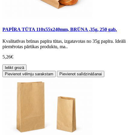
PAPĪRA TŪTA 110x55x240mm, BRŪNA ,35g, 250 gab.
Kvalitatīvas brūnas papīra tūtas, izgatavotas no 35g papīra. Ideāli
piemērotas pārtikas produktu, ma..
5,26€
Ielikt grozā
Pievienot vēlmju sarakstam
Pievienot salīdzināšanai