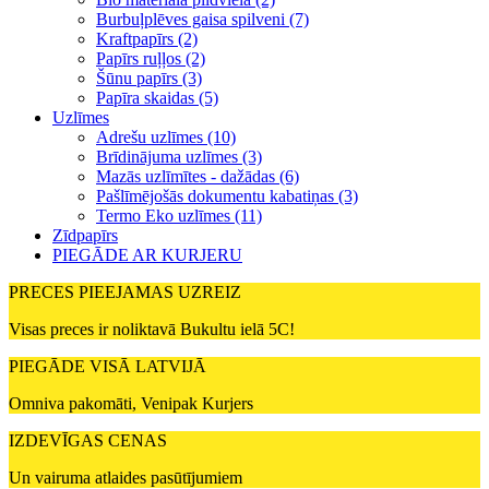
Burbuļplēves gaisa spilveni (7)
Kraftpapīrs (2)
Papīrs ruļļos (2)
Šūnu papīrs (3)
Papīra skaidas (5)
Uzlīmes
Adrešu uzlīmes (10)
Brīdinājuma uzlīmes (3)
Mazās uzlīmītes - dažādas (6)
Pašlīmējošās dokumentu kabatiņas (3)
Termo Eko uzlīmes (11)
Zīdpapīrs
PIEGĀDE AR KURJERU
PRECES PIEEJAMAS UZREIZ
Visas preces ir noliktavā Bukultu ielā 5C!
PIEGĀDE VISĀ LATVIJĀ
Omniva pakomāti, Venipak Kurjers
IZDEVĪGAS CENAS
Un vairuma atlaides pasūtījumiem