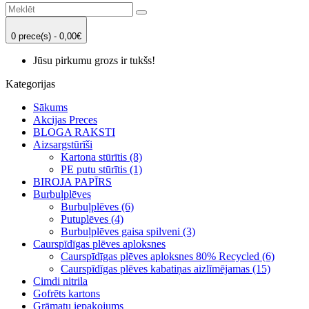
0 prece(s) - 0,00€
Jūsu pirkumu grozs ir tukšs!
Kategorijas
Sākums
Akcijas Preces
BLOGA RAKSTI
Aizsargstūrīši
Kartona stūrītis (8)
PE putu stūrītis (1)
BIROJA PAPĪRS
Burbuļplēves
Burbuļplēves (6)
Putuplēves (4)
Burbuļplēves gaisa spilveni (3)
Caurspīdīgas plēves aploksnes
Caurspīdīgas plēves aploksnes 80% Recycled (6)
Caurspīdīgas plēves kabatiņas aizlīmējamas (15)
Cimdi nitrila
Gofrēts kartons
Grāmatu iepakojums