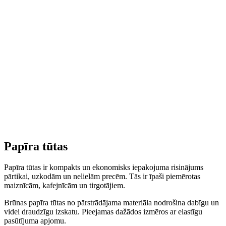
Papīra tūtas
Papīra tūtas ir kompakts un ekonomisks iepakojuma risinājums
pārtikai, uzkodām un nelielām precēm. Tās ir īpaši piemērotas
maiznīcām, kafejnīcām un tirgotājiem.
Brūnas papīra tūtas no pārstrādājama materiāla nodrošina dabīgu un
videi draudzīgu izskatu. Pieejamas dažādos izmēros ar elastīgu
pasūtījuma apjomu.