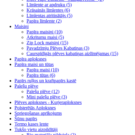
Līmlente ar apdruku (5)
Krāsainās līmlentes (6)
Līmlentas atritinātājs (5)
Papīra līmlente (2)
Maisiņi
Papīra maisiņi (10)
Atkritumu maisi (5)
Zip Lock maisiņi (15)
Pavadzīmju Plēves Kabatiņas (3)
Caurspīdīgās plēves kabatiņas aizlīmējamas (15)
Papīra aploksnes
Papīra maisi un tūtas
Papīra maisi (10)
Papīra tūtas (6)
Papīrs ruļļos un kraftpapīrs kastē
Palešu plēve
Palešu plēve (12)
Mini palešu plēve (3)
Plēves aploksnes - Kurjeraploksnes
Polsterētās Aploksnes
Spriegošanas aprīkojums
Šūnu papīrs
Termo kases lente
Tukšo vietu aizpildītāji
Bio materiāla pildviela (2)