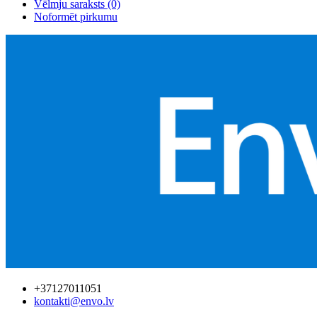
Vēlmju saraksts (0)
Noformēt pirkumu
+37127011051
kontakti@envo.lv