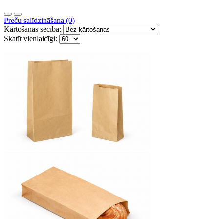
Preču salīdzināšana (0)
Kārtošanas secība:
Skatīt vienlaicīgi: