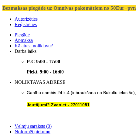
Bezmaksas piegāde uz Omnivas pakomātiem no 50Eur+pvn 
Autorizēties
Reģistrēties
Piegāde
Apmaksa
Kā atrast noliktavu?
Darba laiks
P-C 9:00 - 17:00
Piekt. 9:00 - 16:00
NOLIKTAVAS ADRESE
Ganību dambis 24 k-4 (iebraukšana no Bukultu ielas 5c)
Jautājumi? Zvaniet - 27011051
Vēlmju saraksts (0)
Noformēt pirkumu