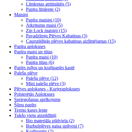
Līmlentas atritinātājs (5)
Papīra līmlente (2)
Maisiņi
Papīra maisiņi (10)
Atkritumu maisi (5)
Zip Lock maisiņi (15)
Pavadzīmju Plēves Kabatiņas (3)
Caurspīdīgās plēves kabatiņas aizlīmējamas (15)
Papīra aploksnes
Papīra maisi un tūtas
Papīra maisi (10)
Papīra tūtas (6)
Papīrs ruļļos un kraftpapīrs kastē
Palešu plēve
Palešu plēve (12)
Mini palešu plēve (3)
Plēves aploksnes - Kurjeraploksnes
Polsterētās Aploksnes
Spriegošanas aprīkojums
Šūnu papīrs
Termo kases lente
Tukšo vietu aizpildītāji
Bio materiāla pildviela (2)
Burbuļplēves gaisa spilveni (7)
Kraftpapīrs (2)