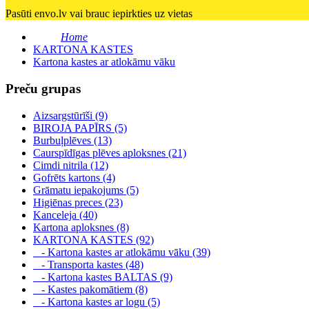
Pasūti envo.lv vai brauc iepirkties uz vietas
Home
KARTONA KASTES
Kartona kastes ar atlokāmu vāku
Preču grupas
Aizsargstūrīši (9)
BIROJA PAPĪRS (5)
Burbuļplēves (13)
Caurspīdīgas plēves aploksnes (21)
Cimdi nitrila (12)
Gofrēts kartons (4)
Grāmatu iepakojums (5)
Higiēnas preces (23)
Kanceleja (40)
Kartona aploksnes (8)
KARTONA KASTES (92)
- Kartona kastes ar atlokāmu vāku (39)
- Transporta kastes (48)
- Kartona kastes BALTAS (9)
- Kastes pakomātiem (8)
- Kartona kastes ar logu (5)