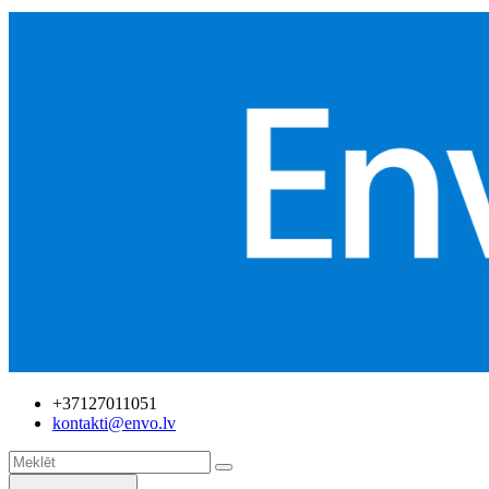
+37127011051
kontakti@envo.lv