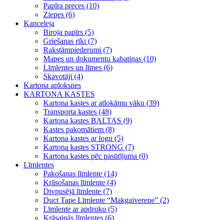
Papīra preces (10)
Ziepes (6)
Kanceleja
Biroja papīrs (5)
Griešanas rīki (7)
Rakstāmpiederumi (7)
Mapes un dokumentu kabatiņas (10)
Līmlentes un līmes (6)
Skavotāji (4)
Kartona aploksnes
KARTONA KASTES
Kartona kastes ar atlokāmu vāku (39)
Transporta kastes (48)
Kartona kastes BALTAS (9)
Kastes pakomātiem (8)
Kartona kastes ar logu (5)
Kartona kastes STRONG (7)
Kartona kastes pēc pasūtījuma (0)
Līmlentes
Pakošanas līmlente (14)
Krāsošanas līmlente (4)
Divpusējā līmlente (7)
Duct Tape Līmlente “Makgaiverene” (2)
Līmlente ar apdruku (5)
Krāsainās līmlentes (6)