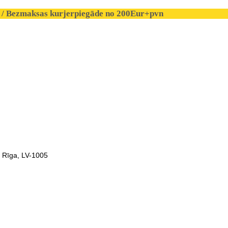
/ Bezmaksas kurjerpiegāde no 200Eur+pvn
, Rīga, LV-1005