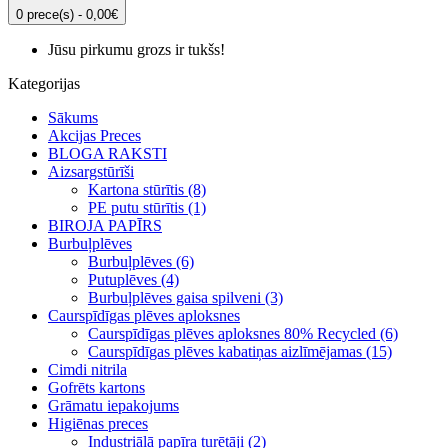
0 prece(s) - 0,00€
Jūsu pirkumu grozs ir tukšs!
Kategorijas
Sākums
Akcijas Preces
BLOGA RAKSTI
Aizsargstūrīši
Kartona stūrītis (8)
PE putu stūrītis (1)
BIROJA PAPĪRS
Burbuļplēves
Burbuļplēves (6)
Putuplēves (4)
Burbuļplēves gaisa spilveni (3)
Caurspīdīgas plēves aploksnes
Caurspīdīgas plēves aploksnes 80% Recycled (6)
Caurspīdīgas plēves kabatiņas aizlīmējamas (15)
Cimdi nitrila
Gofrēts kartons
Grāmatu iepakojums
Higiēnas preces
Industriālā papīra turētāji (2)