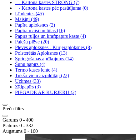
- Kartona kastes STRONG (7)
- Kartona kastes pēc pasūtījuma (0)
Līmlentes (45)
Maisiņi (49)
Papīra aploksnes (2)
Papīra maisi un tūtas (16)
Papīrs ruļļos un kraftpapīrs kastē (4)
Palešu plēve (20)
Plēves aploksnes - Kurjeraploksnes (8)
Polsterētās Aploksnes (13)
Spriegošanas aprīkojums (14)
Šūnu papīrs (4)
Termo kases lente (4)
Tukšo vietu aizpildītāji (22)
Uzlīmes (33)
Zīdpapīrs (3)
PIEGĀDE AR KURJERU (2)
Preču filtrs
Garums
0
-
400
Platums
0
-
332
Augstums
0
-
160