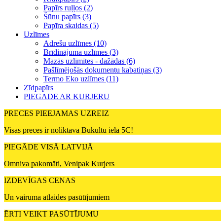
Papīrs ruļļos (2)
Šūnu papīrs (3)
Papīra skaidas (5)
Uzlīmes
Adrešu uzlīmes (10)
Brīdinājuma uzlīmes (3)
Mazās uzlīmītes - dažādas (6)
Pašlīmējošās dokumentu kabatiņas (3)
Termo Eko uzlīmes (11)
Zīdpapīrs
PIEGĀDE AR KURJERU
PRECES PIEEJAMAS UZREIZ
Visas preces ir noliktavā Bukultu ielā 5C!
PIEGĀDE VISĀ LATVIJĀ
Omniva pakomāti, Venipak Kurjers
IZDEVĪGAS CENAS
Un vairuma atlaides pasūtījumiem
ĒRTI VEIKT PASŪTĪJUMU