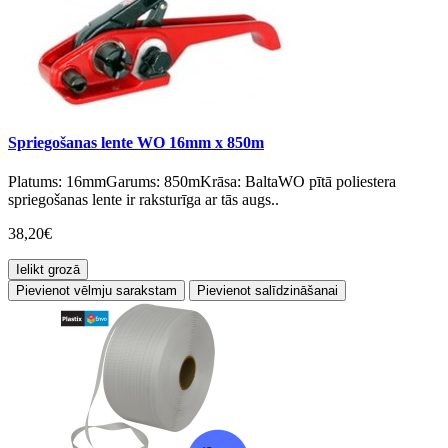
Spriegošanas lente WO 16mm x 850m
Platums: 16mmGarums: 850mKrāsa: BaltaWO pītā poliestera
spriegošanas lente ir raksturīga ar tās augs..
38,20€
Ielikt grozā
Pievienot vēlmju sarakstam
Pievienot salīdzināšanai