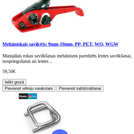
Mehāniskais savilcējs: 9mm-19mm, PP, PET, WO, WGW
Manuālais rokas savilkšanas mehānisms paredzēts lentes savilkšanai,
nospriegošanai un lentes ..
59,50€
Ielikt grozā
Pievienot vēlmju sarakstam
Pievienot salīdzināšanai