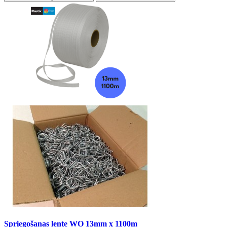
Spriegošanas lente WO 13mm x 1100m