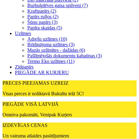
Burbuļplēves gaisa spilveni (7)
Kraftpapīrs (2)
Papīrs ruļļos (2)
Šūnu papīrs (3)
Papīra skaidas (5)
Uzlīmes
Adrešu uzlīmes (10)
Brīdinājuma uzlīmes (3)
Mazās uzlīmītes - dažādas (6)
Pašlīmējošās dokumentu kabatiņas (3)
Termo Eko uzlīmes (11)
Zīdpapīrs
PIEGĀDE AR KURJERU
PRECES PIEEJAMAS UZREIZ
Visas preces ir noliktavā Bukultu ielā 5C!
PIEGĀDE VISĀ LATVIJĀ
Omniva pakomāti, Venipak Kurjers
IZDEVĪGAS CENAS
Un vairuma atlaides pasūtījumiem