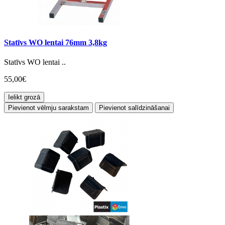
Statīvs WO lentai 76mm 3,8kg
Statīvs WO lentai ..
55,00€
Ielikt grozā
Pievienot vēlmju sarakstam
Pievienot salīdzināšanai