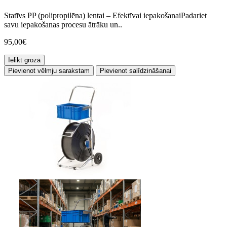
Statīvs PP (polipropilēna) lentai – Efektīvai iepakošanaiPadariet
savu iepakošanas procesu ātrāku un..
95,00€
Ielikt grozā
Pievienot vēlmju sarakstam
Pievienot salīdzināšanai