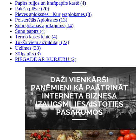
Papīrs ruļļos un kraftpapīrs kastē (4)
Palešu plēve (20)
Plēves aploksnes - Kurjeraploksnes (8)
Polsterētās Aploksnes (13)
Spriegošanas aprīkojums (14)
Šūnu papīrs (4)
Termo kases lente (4)
Tukšo vietu aizpildītāji (22)
Uzlīmes (33)
Zīdpapīrs (3)
PIEGĀDE AR KURJERU (2)