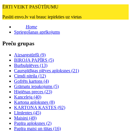
ĒRTI VEIKT PASŪTĪJUMU
Pasūti envo.lv vai brauc iepirkties uz vietas
Home
Spriegošanas aprīkojums
Preču grupas
Aizsargstūrīši (9)
BIROJA PAPĪRS (5)
Burbuļplēves (13)
Caurspīdīgas plēves aploksnes (21)
Cimdi nitrila (12)
Gofrēts kartons (4)
Grāmatu iepakojums (5)
Higiēnas preces (23)
Kanceleja (40)
Kartona aploksnes (8)
KARTONA KASTES (92)
Līmlentes (45)
Maisiņi (49)
Papīra aploksnes (2)
Papīra maisi un tūtas (16)