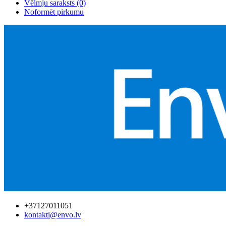
Vēlmju saraksts (0)
Noformēt pirkumu
+37127011051
kontakti@envo.lv