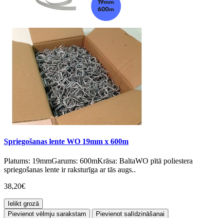
Spriegošanas lente WO 19mm x 600m
Platums: 19mmGarums: 600mKrāsa: BaltaWO pītā poliestera
spriegošanas lente ir raksturīga ar tās augs..
38,20€
Ielikt grozā
Pievienot vēlmju sarakstam
Pievienot salīdzināšanai