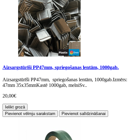
Aizsargstūrīši PP47mm, spriegošanas lentām, 1000gab.
Aizsargstūrīši PP47mm, spriegošanas lentām, 1000gab.Izmērs:
47mm 35x35mmKastē 1000gab, melniSv..
20,00€
Ielikt grozā
Pievienot vēlmju sarakstam
Pievienot salīdzināšanai