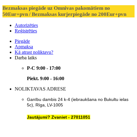
Bezmaksas piegāde uz Omnivas pakomātiem no
50Eur+pvn / Bezmaksas kurjerpiegāde no 200Eur+pvn
Autorizēties
Reģistrēties
Piegāde
Apmaksa
Kā atrast noliktavu?
Darba laiks
P-C 9:00 - 17:00
Piekt. 9:00 - 16:00
NOLIKTAVAS ADRESE
Ganību dambis 24 k-4 (iebraukšana no Bukultu ielas
5c), Rīga, LV-1005
Jautājumi? Zvaniet - 27011051