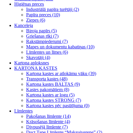
Higiēnas preces
Industriālā papīra turētāji (2)
Papīra preces (10)
Ziepes (6)
Kanceleja
Biroja papīrs (5)
Griešanas rīki (7)
Rakstāmpiederumi (7)
Mapes un dokumentu kabatiņas (10)
Līmlentes un līmes (6)
Skavotāji (4)
Kartona aploksnes
KARTONA KASTES
Kartona kastes ar atlokāmu vāku (39)
Transporta kastes (48)
Kartona kastes BALTAS (9)
Kastes pakomātiem (8)
Kartona kastes ar logu (5)
Kartona kastes STRONG (7)
Kartona kastes pēc pasūtījuma (0)
Līmlentes
Pakošanas līmlente (14)
Krāsošanas līmlente (4)
Divpusējā līmlente (7)
Duct Tape Līmlente “Makgaiverene” (2)