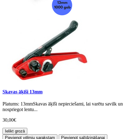
Skavas āķīši 13mm
Platums: 13mmSkavas āķīši nepieciešami, lai varētu savilk un
nospriegot lentu...
30,00€
Ielikt grozā
Pievienot vēlmju sarakstam
Pievienot salīdzināšanai