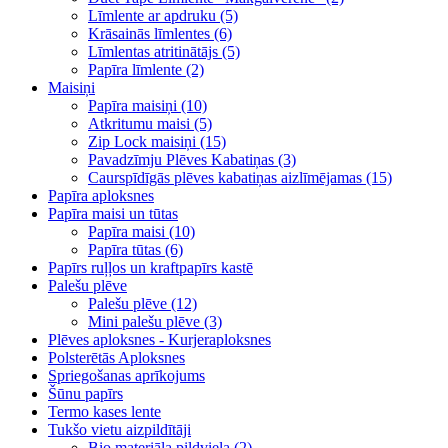
Līmlente ar apdruku (5)
Krāsainās līmlentes (6)
Līmlentas atritinātājs (5)
Papīra līmlente (2)
Maisiņi
Papīra maisiņi (10)
Atkritumu maisi (5)
Zip Lock maisiņi (15)
Pavadzīmju Plēves Kabatiņas (3)
Caurspīdīgās plēves kabatiņas aizlīmējamas (15)
Papīra aploksnes
Papīra maisi un tūtas
Papīra maisi (10)
Papīra tūtas (6)
Papīrs ruļļos un kraftpapīrs kastē
Palešu plēve
Palešu plēve (12)
Mini palešu plēve (3)
Plēves aploksnes - Kurjeraploksnes
Polsterētās Aploksnes
Spriegošanas aprīkojums
Šūnu papīrs
Termo kases lente
Tukšo vietu aizpildītāji
Bio materiāla pildviela (2)