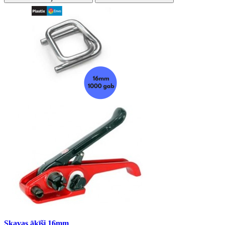
Skavas āķīši 16mm