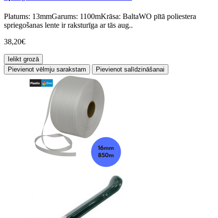
Platums: 13mmGarums: 1100mKrāsa: BaltaWO pītā poliestera
spriegošanas lente ir raksturīga ar tās aug..
38,20€
Ielikt grozā
Pievienot vēlmju sarakstam
Pievienot salīdzināšanai