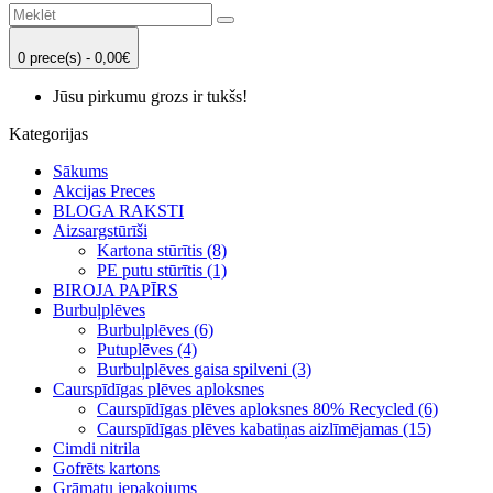
0 prece(s) - 0,00€
Jūsu pirkumu grozs ir tukšs!
Kategorijas
Sākums
Akcijas Preces
BLOGA RAKSTI
Aizsargstūrīši
Kartona stūrītis (8)
PE putu stūrītis (1)
BIROJA PAPĪRS
Burbuļplēves
Burbuļplēves (6)
Putuplēves (4)
Burbuļplēves gaisa spilveni (3)
Caurspīdīgas plēves aploksnes
Caurspīdīgas plēves aploksnes 80% Recycled (6)
Caurspīdīgas plēves kabatiņas aizlīmējamas (15)
Cimdi nitrila
Gofrēts kartons
Grāmatu iepakojums