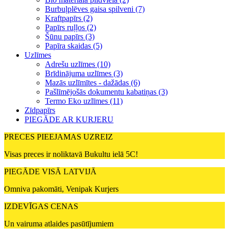
Burbuļplēves gaisa spilveni (7)
Kraftpapīrs (2)
Papīrs ruļļos (2)
Šūnu papīrs (3)
Papīra skaidas (5)
Uzlīmes
Adrešu uzlīmes (10)
Brīdinājuma uzlīmes (3)
Mazās uzlīmītes - dažādas (6)
Pašlīmējošās dokumentu kabatiņas (3)
Termo Eko uzlīmes (11)
Zīdpapīrs
PIEGĀDE AR KURJERU
PRECES PIEEJAMAS UZREIZ
Visas preces ir noliktavā Bukultu ielā 5C!
PIEGĀDE VISĀ LATVIJĀ
Omniva pakomāti, Venipak Kurjers
IZDEVĪGAS CENAS
Un vairuma atlaides pasūtījumiem