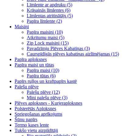
Līmlente ar apdruku (5)
Krāsainās līmlentes (6)
Līmlentas atritinātājs (5)
Papīra līmlente (2)
Maisiņi
Papīra maisiņi (10)
Atkritumu maisi (5)
Zip Lock maisiņi (15)
Pavadzīmju Plēves Kabatiņas (3)
Caurspīdīgās plēves kabatiņas aizlīmējamas (15)
Papīra aploksnes
Papīra maisi un tūtas
Papīra maisi (10)
Papīra tūtas (6)
Papīrs ruļļos un kraftpapīrs kastē
Palešu plēve
Palešu plēve (12)
Mini palešu plēve (3)
Plēves aploksnes - Kurjeraploksnes
Polsterētās Aploksnes
Spriegošanas aprīkojums
Šūnu papīrs
Termo kases lente
Tukšo vietu aizpildītāji
Bio materiāla pildviela (2)