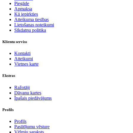
Piegāde
Apmaksa
Kā iepirkties
Atteikuma tiesības
Lietošanas noteikumi
Sīkdatņu politika
Klientu serviss
Kontakti
Atteikumi
Vietnes karte
Ekstras
Ražotāji
Dāvanu kartes
Īpašais piedāvājums
Profils
Profils
Pasūtījumu vēsture
Vēlmju saraksts