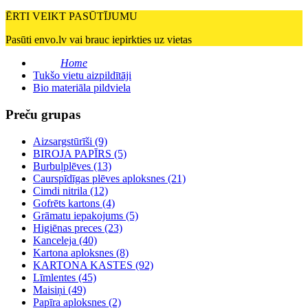
ĒRTI VEIKT PASŪTĪJUMU
Pasūti envo.lv vai brauc iepirkties uz vietas
Home
Tukšo vietu aizpildītāji
Bio materiāla pildviela
Preču grupas
Aizsargstūrīši (9)
BIROJA PAPĪRS (5)
Burbuļplēves (13)
Caurspīdīgas plēves aploksnes (21)
Cimdi nitrila (12)
Gofrēts kartons (4)
Grāmatu iepakojums (5)
Higiēnas preces (23)
Kanceleja (40)
Kartona aploksnes (8)
KARTONA KASTES (92)
Līmlentes (45)
Maisiņi (49)
Papīra aploksnes (2)