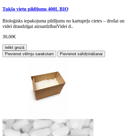
Tukšo vietu pildījums 400L BIO
Bioloģisks iepakojuma pildījums no kartupeļu cietes – drošai un
videi draudzīgai aizsardzībaiVidei d..
30,00€
Ielikt grozā
Pievienot vēlmju sarakstam
Pievienot salīdzināšanai