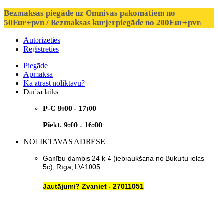
Bezmaksas piegāde uz Omnivas pakomātiem no
50Eur+pvn / Bezmaksas kurjerpiegāde no 200Eur+pvn
Autorizēties
Reģistrēties
Piegāde
Apmaksa
Kā atrast noliktavu?
Darba laiks
P-C 9:00 - 17:00
Piekt. 9:00 - 16:00
NOLIKTAVAS ADRESE
Ganību dambis 24 k-4 (iebraukšana no Bukultu ielas
5c), Rīga, LV-1005
Jautājumi? Zvaniet - 27011051