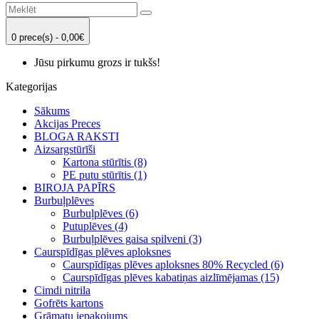
0 prece(s) - 0,00€
Jūsu pirkumu grozs ir tukšs!
Kategorijas
Sākums
Akcijas Preces
BLOGA RAKSTI
Aizsargstūrīši
Kartona stūrītis (8)
PE putu stūrītis (1)
BIROJA PAPĪRS
Burbuļplēves
Burbuļplēves (6)
Putuplēves (4)
Burbuļplēves gaisa spilveni (3)
Caurspīdīgas plēves aploksnes
Caurspīdīgas plēves aploksnes 80% Recycled (6)
Caurspīdīgas plēves kabatiņas aizlīmējamas (15)
Cimdi nitrila
Gofrēts kartons
Grāmatu iepakojums