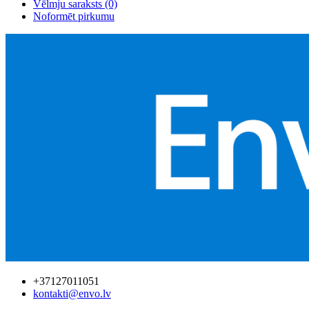
Vēlmju saraksts (0)
Noformēt pirkumu
+37127011051
kontakti@envo.lv