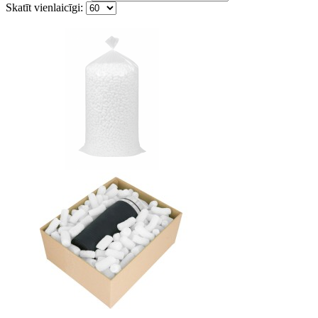
Skatīt vienlaicīgi: