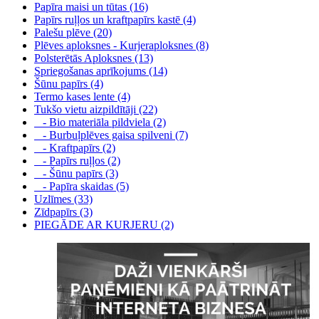
Papīra maisi un tūtas (16)
Papīrs ruļļos un kraftpapīrs kastē (4)
Palešu plēve (20)
Plēves aploksnes - Kurjeraploksnes (8)
Polsterētās Aploksnes (13)
Spriegošanas aprīkojums (14)
Šūnu papīrs (4)
Termo kases lente (4)
Tukšo vietu aizpildītāji (22)
- Bio materiāla pildviela (2)
- Burbuļplēves gaisa spilveni (7)
- Kraftpapīrs (2)
- Papīrs ruļļos (2)
- Šūnu papīrs (3)
- Papīra skaidas (5)
Uzlīmes (33)
Zīdpapīrs (3)
PIEGĀDE AR KURJERU (2)