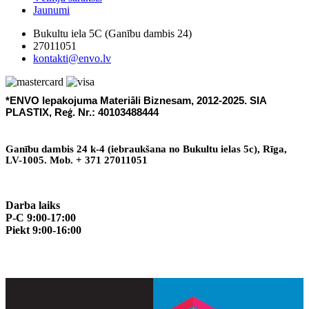
Jaunumi
Bukultu iela 5C (Ganību dambis 24)
27011051
kontakti@envo.lv
*ENVO Iepakojuma Materi
li Biznesam, 2012-2025. SIA
ā
PLASTIX, Re
. Nr.: 40103488444
ģ
Gan
ī
bu dambis 24 k-4 (iebraukšana no Bukultu ielas 5c), R
ī
ga,
LV-1005. Mob. + 371 27011051
Darba laiks
P-C 9:00-17:00
Piekt 9:00-16:00