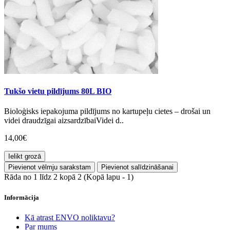
Tukšo vietu pildījums 80L BIO
Bioloģisks iepakojuma pildījums no kartupeļu cietes – drošai un
videi draudzīgai aizsardzībaiVidei d..
14,00€
Ielikt grozā
Pievienot vēlmju sarakstam
Pievienot salīdzināšanai
Rāda no 1 līdz 2 kopā 2 (Kopā lapu - 1)
Informācija
Kā atrast ENVO noliktavu?
Par mums