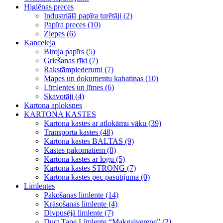
Higiēnas preces
Industriālā papīra turētāji (2)
Papīra preces (10)
Ziepes (6)
Kanceleja
Biroja papīrs (5)
Griešanas rīki (7)
Rakstāmpiederumi (7)
Mapes un dokumentu kabatiņas (10)
Līmlentes un līmes (6)
Skavotāji (4)
Kartona aploksnes
KARTONA KASTES
Kartona kastes ar atlokāmu vāku (39)
Transporta kastes (48)
Kartona kastes BALTAS (9)
Kastes pakomātiem (8)
Kartona kastes ar logu (5)
Kartona kastes STRONG (7)
Kartona kastes pēc pasūtījuma (0)
Līmlentes
Pakošanas līmlente (14)
Krāsošanas līmlente (4)
Divpusējā līmlente (7)
Duct Tape Līmlente “Makgaiverene” (2)