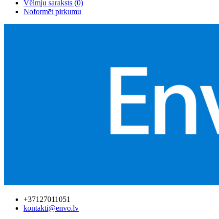
Vēlmju saraksts (0)
Noformēt pirkumu
+37127011051
kontakti@envo.lv