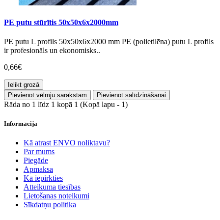
PE putu stūrītis 50x50x6x2000mm
PE putu L profils 50x50x6x2000 mm PE (polietilēna) putu L profils
ir profesionāls un ekonomisks..
0,66€
Ielikt grozā
Pievienot vēlmju sarakstam
Pievienot salīdzināšanai
Rāda no 1 līdz 1 kopā 1 (Kopā lapu - 1)
Informācija
Kā atrast ENVO noliktavu?
Par mums
Piegāde
Apmaksa
Kā iepirkties
Atteikuma tiesības
Lietošanas noteikumi
Sīkdatņu politika