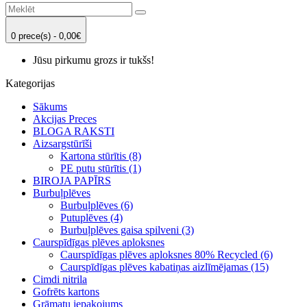
0 prece(s) - 0,00€
Jūsu pirkumu grozs ir tukšs!
Kategorijas
Sākums
Akcijas Preces
BLOGA RAKSTI
Aizsargstūrīši
Kartona stūrītis (8)
PE putu stūrītis (1)
BIROJA PAPĪRS
Burbuļplēves
Burbuļplēves (6)
Putuplēves (4)
Burbuļplēves gaisa spilveni (3)
Caurspīdīgas plēves aploksnes
Caurspīdīgas plēves aploksnes 80% Recycled (6)
Caurspīdīgas plēves kabatiņas aizlīmējamas (15)
Cimdi nitrila
Gofrēts kartons
Grāmatu iepakojums