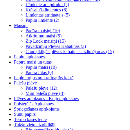
Līmlente ar apdruku (5)
Krāsainās līmlentes (6)
Līmlentas atritinātājs (5)
Papīra līmlente (2)
Maisiņi
Papīra maisiņi (10)
Atkritumu maisi (5)
Zip Lock maisiņi (15)
Pavadzīmju Plēves Kabatiņas (3)
Caurspīdīgās plēves kabatiņas aizlīmējamas (15)
Papīra aploksnes
Papīra maisi un tūtas
Papīra maisi (10)
Papīra tūtas (6)
Papīrs ruļļos un kraftpapīrs kastē
Palešu plēve
Palešu plēve (12)
Mini palešu plēve (3)
Plēves aploksnes - Kurjeraploksnes
Polsterētās Aploksnes
Spriegošanas aprīkojums
Šūnu papīrs
Termo kases lente
Tukšo vietu aizpildītāji
Bio materiāla pildviela (2)