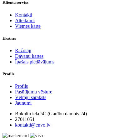
Klientu serviss
Kontakti
Atteikumi
Vietnes karte
Ekstras
Ražotāji
Dāvanu kartes
Īpašais piedāvājums
Profils
Profils
Pasūtījumu vēsture
Vēlmju saraksts
Jaunumi
Bukultu iela 5C (Ganību dambis 24)
27011051
kontakti@envo.lv