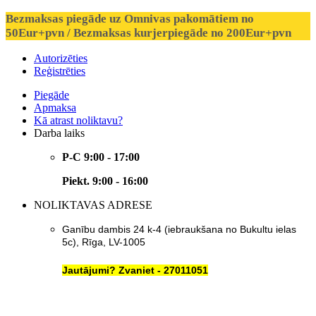
Bezmaksas piegāde uz Omnivas pakomātiem no
50Eur+pvn / Bezmaksas kurjerpiegāde no 200Eur+pvn
Autorizēties
Reģistrēties
Piegāde
Apmaksa
Kā atrast noliktavu?
Darba laiks
P-C 9:00 - 17:00
Piekt. 9:00 - 16:00
NOLIKTAVAS ADRESE
Ganību dambis 24 k-4 (iebraukšana no Bukultu ielas
5c), Rīga, LV-1005
Jautājumi? Zvaniet - 27011051