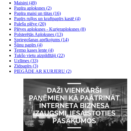
Maisiņi (49)
Papīra aploksnes (2)
Papīra maisi un tūtas (16)
Papīrs ruļļos un kraftpapīrs kastē (4)
Palešu plēve (20)
Plēves aploksnes - Kurjeraploksnes (8)
Polsterētās Aploksnes (13)
Spriegošanas aprīkojums (14)
Šūnu papīrs (4)
Termo kases lente (4)
Tukšo vietu aizpildītāji (22)
Uzlīmes (33)
Zīdpapīrs (3)
PIEGĀDE AR KURJERU (2)