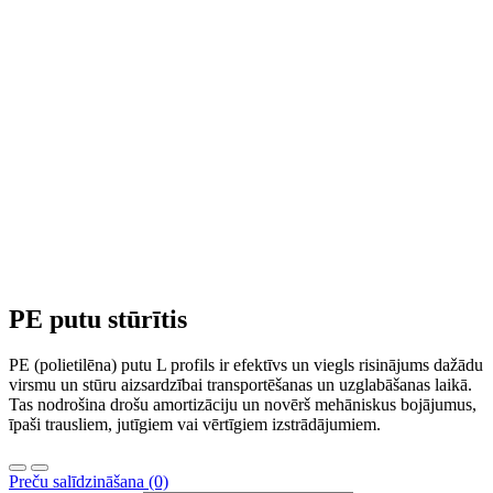
PE putu stūrītis
PE (polietilēna) putu L profils ir efektīvs un viegls risinājums dažādu
virsmu un stūru aizsardzībai transportēšanas un uzglabāšanas laikā.
Tas nodrošina drošu amortizāciju un novērš mehāniskus bojājumus,
īpaši trausliem, jutīgiem vai vērtīgiem izstrādājumiem.
Preču salīdzināšana (0)