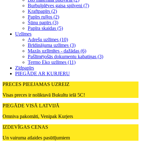
Burbuļplēves gaisa spilveni (7)
Kraftpapīrs (2)
Papīrs ruļļos (2)
Šūnu papīrs (3)
Papīra skaidas (5)
Uzlīmes
Adrešu uzlīmes (10)
Brīdinājuma uzlīmes (3)
Mazās uzlīmītes - dažādas (6)
Pašlīmējošās dokumentu kabatiņas (3)
Termo Eko uzlīmes (11)
Zīdpapīrs
PIEGĀDE AR KURJERU
PRECES PIEEJAMAS UZREIZ
Visas preces ir noliktavā Bukultu ielā 5C!
PIEGĀDE VISĀ LATVIJĀ
Omniva pakomāti, Venipak Kurjers
IZDEVĪGAS CENAS
Un vairuma atlaides pasūtījumiem