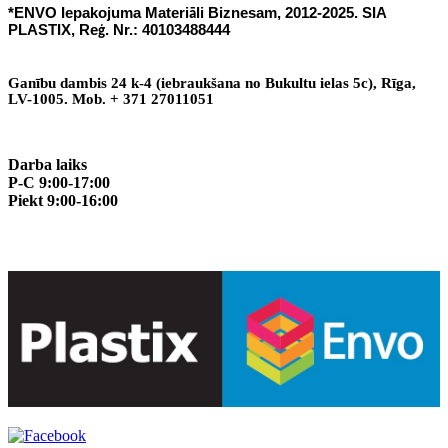
*ENVO Iepakojuma Materi
li Biznesam, 2012-2025. SIA
ā
PLASTIX, Re
. Nr.: 40103488444
ģ
Gan
ī
bu dambis 24 k-4 (iebraukšana no Bukultu ielas 5c), R
ī
ga,
LV-1005. Mob. + 371 27011051
Darba laiks
P-C 9:00-17:00
Piekt 9:00-16:00