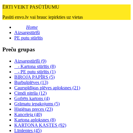
ĒRTI VEIKT PASŪTĪJUMU
Pasūti envo.lv vai brauc iepirkties uz vietas
Home
Aizsargstūrīši
PE putu stūrītis
Preču grupas
Aizsargstūrīši (9)
- Kartona stūrītis (8)
- PE putu stūrītis (1)
BIROJA PAPĪRS (5)
Burbuļplēves (13)
Caurspīdīgas plēves aploksnes (21)
Cimdi nitrila (12)
Gofrēts kartons (4)
Grāmatu iepakojums (5)
Higiēnas preces (23)
Kanceleja (40)
Kartona aploksnes (8)
KARTONA KASTES (92)
Līmlentes (45)