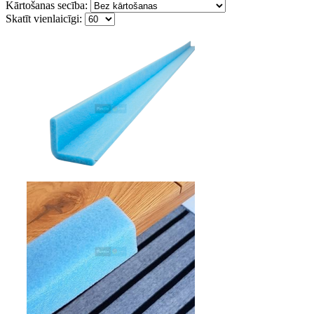
Kārtošanas secība:
Skatīt vienlaicīgi: