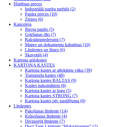
Higiēnas preces
Industriālā papīra turētāji (2)
Papīra preces (10)
Ziepes (6)
Kanceleja
Biroja papīrs (5)
Griešanas rīki (7)
Rakstāmpiederumi (7)
Mapes un dokumentu kabatiņas (10)
Līmlentes un līmes (6)
Skavotāji (4)
Kartona aploksnes
KARTONA KASTES
Kartona kastes ar atlokāmu vāku (39)
Transporta kastes (48)
Kartona kastes BALTAS (9)
Kastes pakomātiem (8)
Kartona kastes ar logu (5)
Kartona kastes STRONG (7)
Kartona kastes pēc pasūtījuma (0)
Līmlentes
Pakošanas līmlente (14)
Krāsošanas līmlente (4)
Divpusējā līmlente (7)
Duct Tape Līmlente “Makgaiverene” (2)