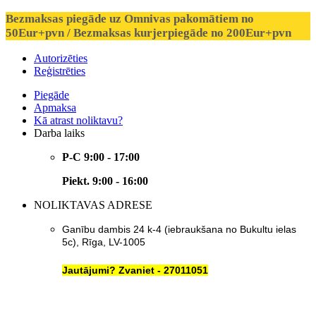
Bezmaksas piegāde uz Omnivas pakomātiem no
50Eur+pvn / Bezmaksas kurjerpiegāde no 200Eur+pvn
Autorizēties
Reģistrēties
Piegāde
Apmaksa
Kā atrast noliktavu?
Darba laiks
P-C 9:00 - 17:00
Piekt. 9:00 - 16:00
NOLIKTAVAS ADRESE
Ganību dambis 24 k-4 (iebraukšana no Bukultu ielas
5c), Rīga, LV-1005
Jautājumi? Zvaniet - 27011051