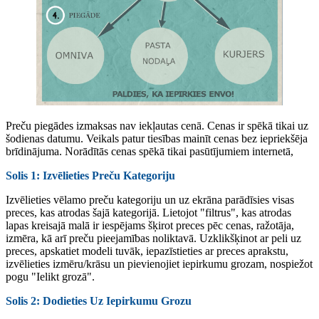
Preču piegādes izmaksas nav iekļautas cenā. Cenas ir spēkā tikai uz
šodienas datumu. Veikals patur tiesības mainīt cenas bez iepriekšēja
brīdinājuma. Norādītās cenas spēkā tikai pasūtījumiem internetā,
Solis 1: Izvēlieties Preču Kategoriju
Izvēlieties vēlamo preču kategoriju un uz ekrāna parādīsies visas
preces, kas atrodas šajā kategorijā. Lietojot "filtrus", kas atrodas
lapas kreisajā malā ir iespējams šķirot preces pēc cenas, ražotāja,
izmēra, kā arī preču pieejamības noliktavā. Uzklikšķinot ar peli uz
preces, apskatiet modeli tuvāk, iepazīstieties ar preces aprakstu,
izvēlieties izmēru/krāsu un pievienojiet iepirkumu grozam, nospiežot
pogu "Ielikt grozā".
Solis 2: Dodieties Uz Iepirkumu Grozu