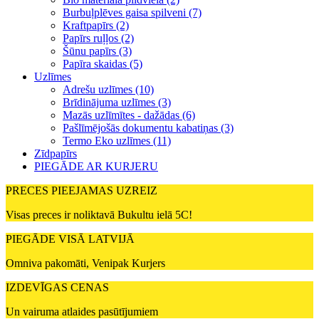
Burbuļplēves gaisa spilveni (7)
Kraftpapīrs (2)
Papīrs ruļļos (2)
Šūnu papīrs (3)
Papīra skaidas (5)
Uzlīmes
Adrešu uzlīmes (10)
Brīdinājuma uzlīmes (3)
Mazās uzlīmītes - dažādas (6)
Pašlīmējošās dokumentu kabatiņas (3)
Termo Eko uzlīmes (11)
Zīdpapīrs
PIEGĀDE AR KURJERU
PRECES PIEEJAMAS UZREIZ
Visas preces ir noliktavā Bukultu ielā 5C!
PIEGĀDE VISĀ LATVIJĀ
Omniva pakomāti, Venipak Kurjers
IZDEVĪGAS CENAS
Un vairuma atlaides pasūtījumiem