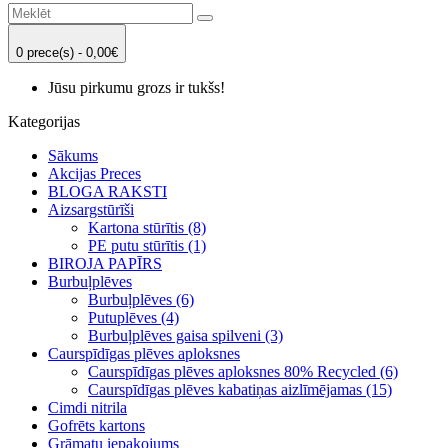
0 prece(s) - 0,00€
Jūsu pirkumu grozs ir tukšs!
Kategorijas
Sākums
Akcijas Preces
BLOGA RAKSTI
Aizsargstūrīši
Kartona stūrītis (8)
PE putu stūrītis (1)
BIROJA PAPĪRS
Burbuļplēves
Burbuļplēves (6)
Putuplēves (4)
Burbuļplēves gaisa spilveni (3)
Caurspīdīgas plēves aploksnes
Caurspīdīgas plēves aploksnes 80% Recycled (6)
Caurspīdīgas plēves kabatiņas aizlīmējamas (15)
Cimdi nitrila
Gofrēts kartons
Grāmatu iepakojums