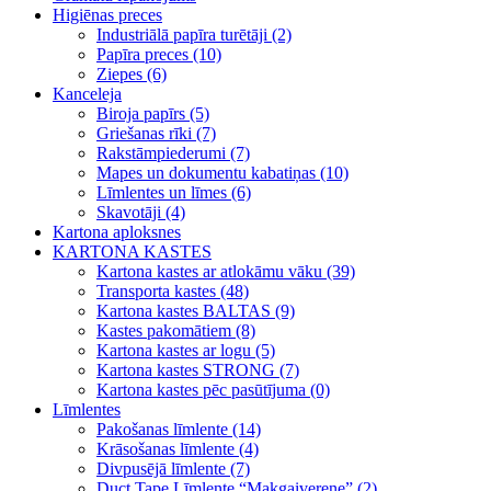
Higiēnas preces
Industriālā papīra turētāji (2)
Papīra preces (10)
Ziepes (6)
Kanceleja
Biroja papīrs (5)
Griešanas rīki (7)
Rakstāmpiederumi (7)
Mapes un dokumentu kabatiņas (10)
Līmlentes un līmes (6)
Skavotāji (4)
Kartona aploksnes
KARTONA KASTES
Kartona kastes ar atlokāmu vāku (39)
Transporta kastes (48)
Kartona kastes BALTAS (9)
Kastes pakomātiem (8)
Kartona kastes ar logu (5)
Kartona kastes STRONG (7)
Kartona kastes pēc pasūtījuma (0)
Līmlentes
Pakošanas līmlente (14)
Krāsošanas līmlente (4)
Divpusējā līmlente (7)
Duct Tape Līmlente “Makgaiverene” (2)