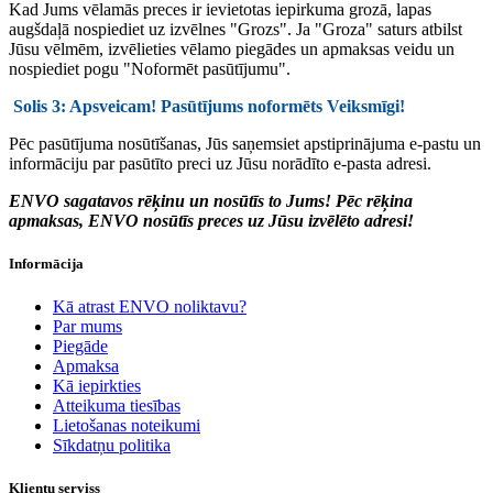
Kad Jums vēlamās preces ir ievietotas iepirkuma grozā, lapas
augšdaļā nospiediet uz izvēlnes "Grozs". Ja "Groza" saturs atbilst
Jūsu vēlmēm, izvēlieties vēlamo piegādes un apmaksas veidu un
nospiediet pogu "Noformēt pasūtījumu".
Solis 3: Apsveicam! Pasūtījums noformēts Veiksmīgi!
Pēc pasūtījuma nosūtīšanas, Jūs saņemsiet apstiprinājuma e-pastu un
informāciju par pasūtīto preci uz Jūsu norādīto e-pasta adresi.
ENVO sagatavos rēķinu un nosūtīs to Jums! Pēc rēķina
apmaksas, ENVO nosūtīs preces uz Jūsu izvēlēto adresi!
Informācija
Kā atrast ENVO noliktavu?
Par mums
Piegāde
Apmaksa
Kā iepirkties
Atteikuma tiesības
Lietošanas noteikumi
Sīkdatņu politika
Klientu serviss