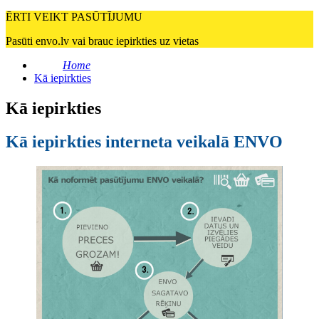
ĒRTI VEIKT PASŪTĪJUMU
Pasūti envo.lv vai brauc iepirkties uz vietas
Home
Kā iepirkties
Kā iepirkties
Kā iepirkties interneta veikalā ENVO