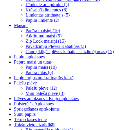
Līmlente ar apdruku (5)
Krāsainās līmlentes (6)
Līmlentas atritinātājs (5)
Papīra līmlente (2)
Maisiņi
Papīra maisiņi (10)
Atkritumu maisi (5)
Zip Lock maisiņi (15)
Pavadzīmju Plēves Kabatiņas (3)
Caurspīdīgās plēves kabatiņas aizlīmējamas (15)
Papīra aploksnes
Papīra maisi un tūtas
Papīra maisi (10)
Papīra tūtas (6)
Papīrs ruļļos un kraftpapīrs kastē
Palešu plēve
Palešu plēve (12)
Mini palešu plēve (3)
Plēves aploksnes - Kurjeraploksnes
Polsterētās Aploksnes
Spriegošanas aprīkojums
Šūnu papīrs
Termo kases lente
Tukšo vietu aizpildītāji
Bio materiāla pildviela (2)