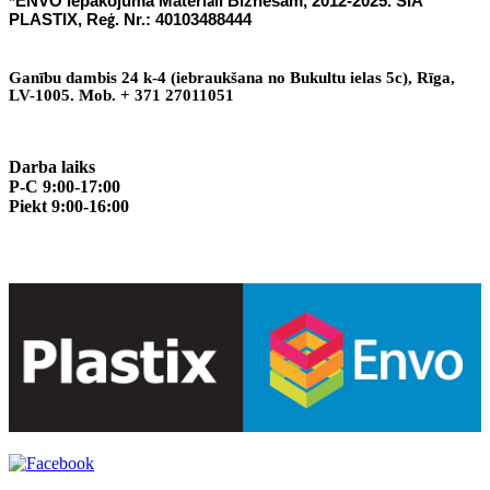
*ENVO Iepakojuma Materi
li Biznesam, 2012-2025. SIA
ā
PLASTIX, Re
. Nr.: 40103488444
ģ
Gan
ī
bu dambis 24 k-4 (iebraukšana no Bukultu ielas 5c), R
ī
ga,
LV-1005. Mob. + 371 27011051
Darba laiks
P-C 9:00-17:00
Piekt 9:00-16:00