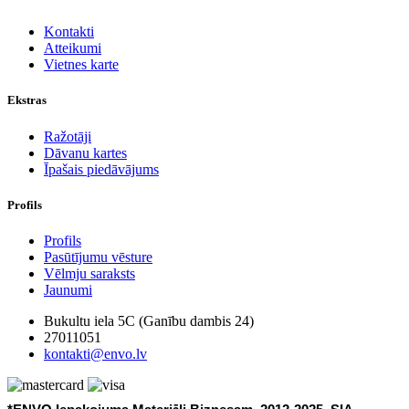
Kontakti
Atteikumi
Vietnes karte
Ekstras
Ražotāji
Dāvanu kartes
Īpašais piedāvājums
Profils
Profils
Pasūtījumu vēsture
Vēlmju saraksts
Jaunumi
Bukultu iela 5C (Ganību dambis 24)
27011051
kontakti@envo.lv