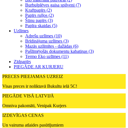
Burbuļplēves gaisa spilveni (7)
Kraftpapīrs (2)
Papīrs ruļļos (2)
Šūnu papīrs (3)
Papīra skaidas (5)
Uzlīmes
Adrešu uzlīmes (10)
Brīdinājuma uzlīmes (3)
Mazās uzlīmītes - dažādas (6)
Pašlīmējošās dokumentu kabatiņas (3)
Termo Eko uzlīmes (11)
Zīdpapīrs
PIEGĀDE AR KURJERU
PRECES PIEEJAMAS UZREIZ
Visas preces ir noliktavā Bukultu ielā 5C!
PIEGĀDE VISĀ LATVIJĀ
Omniva pakomāti, Venipak Kurjers
IZDEVĪGAS CENAS
Un vairuma atlaides pasūtījumiem