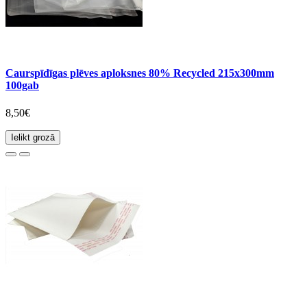
Caurspīdīgas plēves aploksnes 80% Recycled 215x300mm
100gab
8,50€
Ielikt grozā