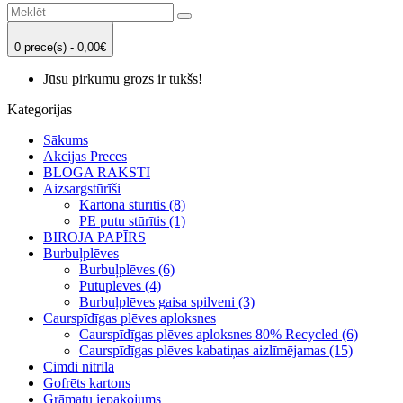
0 prece(s) - 0,00€
Jūsu pirkumu grozs ir tukšs!
Kategorijas
Sākums
Akcijas Preces
BLOGA RAKSTI
Aizsargstūrīši
Kartona stūrītis (8)
PE putu stūrītis (1)
BIROJA PAPĪRS
Burbuļplēves
Burbuļplēves (6)
Putuplēves (4)
Burbuļplēves gaisa spilveni (3)
Caurspīdīgas plēves aploksnes
Caurspīdīgas plēves aploksnes 80% Recycled (6)
Caurspīdīgas plēves kabatiņas aizlīmējamas (15)
Cimdi nitrila
Gofrēts kartons
Grāmatu iepakojums