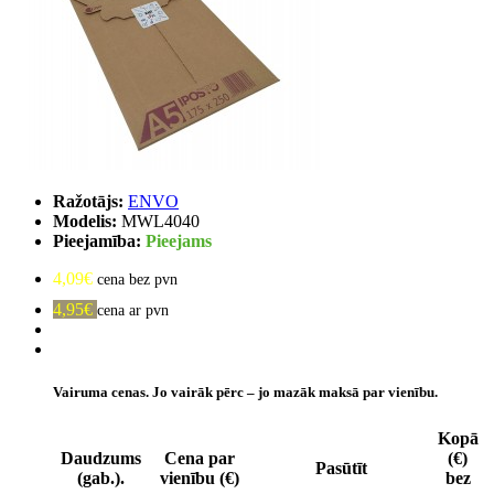
Ražotājs:
ENVO
Modelis:
MWL4040
Pieejamība:
Pieejams
4,09€
cena bez pvn
4,95€
cena ar pvn
Vairuma cenas. Jo vairāk pērc – jo mazāk maksā par vienību.
Kopā
Daudzums
Cena par
(€)
Pasūtīt
(gab.).
vienību (€)
bez