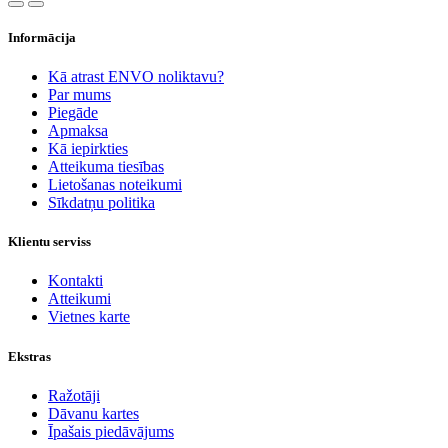
Informācija
Kā atrast ENVO noliktavu?
Par mums
Piegāde
Apmaksa
Kā iepirkties
Atteikuma tiesības
Lietošanas noteikumi
Sīkdatņu politika
Klientu serviss
Kontakti
Atteikumi
Vietnes karte
Ekstras
Ražotāji
Dāvanu kartes
Īpašais piedāvājums