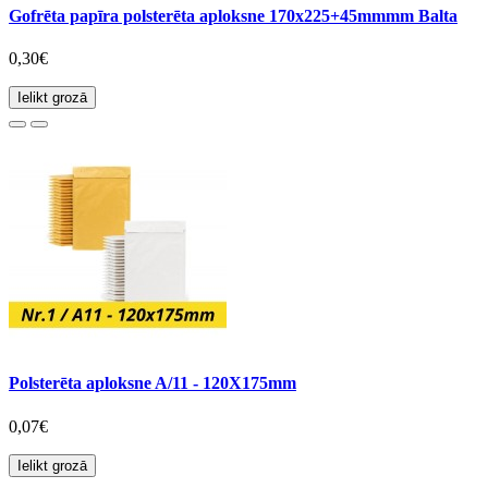
Gofrēta papīra polsterēta aploksne 170x225+45mmmm Balta
0,30€
Ielikt grozā
Polsterēta aploksne A/11 - 120X175mm
0,07€
Ielikt grozā