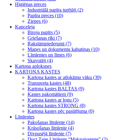
Higiēnas preces
Industriālā papīra turētāji (2)
Papīra preces (10)
Ziepes (6)
Kanceleja
Biroja papīrs (5)
Griešanas rīki (7)
Rakstāmpiederumi (7)
Mapes un dokumentu kabatiņas (10)
Līmlentes un līmes (6)
Skavotāji (4)
Kartona aploksnes
KARTONA KASTES
Kartona kastes ar atlokāmu vāku (39)
Transporta kastes (48)
Kartona kastes BALTAS (9)
Kastes pakomātiem (9)
Kartona kastes ar logu (5)
Kartona kastes STRONG (8)
Kartona kastes pēc pasūtījuma (0)
Līmlentes
Pakošanas līmlente (14)
Krāsošanas līmlente (4)
Divpusējā līmlente (7)
Duct Tape Līmlente “Makgaiverene” (2)