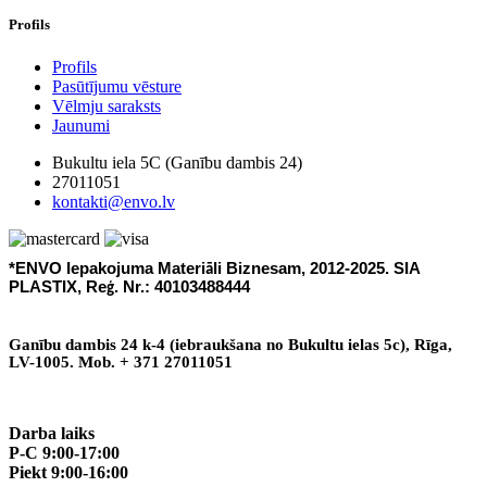
Profils
Profils
Pasūtījumu vēsture
Vēlmju saraksts
Jaunumi
Bukultu iela 5C (Ganību dambis 24)
27011051
kontakti@envo.lv
*ENVO Iepakojuma Materi
li Biznesam, 2012-2025. SIA
ā
PLASTIX, Re
. Nr.: 40103488444
ģ
Gan
ī
bu dambis 24 k-4 (iebraukšana no Bukultu ielas 5c), R
ī
ga,
LV-1005. Mob. + 371 27011051
Darba laiks
P-C 9:00-17:00
Piekt 9:00-16:00