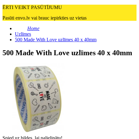
ĒRTI VEIKT PASŪTĪJUMU
Pasūti envo.lv vai brauc iepirkties uz vietas
Home
Uzlīmes
500 Made With Love uzlīmes 40 x 40mm
500 Made With Love uzlīmes 40 x 40mm
Spied uz bildes, lai palielinātu!