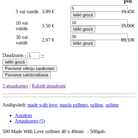
pvn
5 vai vairāk
3.89 €
19,45€
Ielikt grozā
10 vai
3.50 €
35,00€
vairāk
Ielikt grozā
30 vai
2.97 €
89,10€
vairāk
Ielikt grozā
Daudzums
-
+
Ielikt grozā
Pievienot vēlmju sarakstam
Pievienot salīdzināšanai
5 atsauksmes
/
Rakstīt atsauksmi
Atslēgvārdi:
made with love
,
mazās uzlīmes
,
uzlīme
,
uzlime
Apraksts
Atsauksmes (5)
500 Made With Love uzlīmes 40 x 40mm - 500gab.