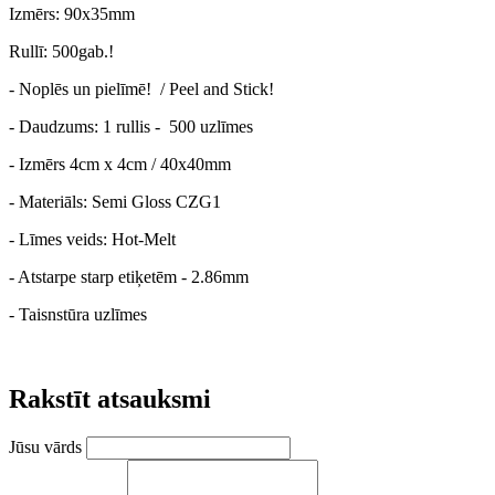
Izmērs: 90x35mm
Rullī: 500gab.!
- Noplēs un pielīmē! / Peel and Stick!
- Daudzums: 1 rullis - 500 uzlīmes
- Izmērs 4cm x 4cm / 40x40mm
- Materiāls: Semi Gloss CZG1
- Līmes veids: Hot-Melt
- Atstarpe starp etiķetēm - 2.86mm
- Taisnstūra uzlīmes
Rakstīt atsauksmi
Jūsu vārds