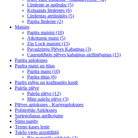
Līmlente ar apdruku (5)
Krāsainās līmlentes (6)
Līmlentas atritinātājs (5)
Papīra līmlente (2)
Maisiņi
Papīra maisiņi (10)
Atkritumu maisi (5)
Zip Lock maisiņi (15)
Pavadzīmju Plēves Kabatiņas (3)
Caurspīdīgās plēves kabatiņas aizlīmējamas (15)
Papīra aploksnes
Papīra maisi un tūtas
Papīra maisi (10)
Papīra tūtas (6)
Papīrs ruļļos un kraftpapīrs kastē
Palešu plēve
Palešu plēve (12)
Mini palešu plēve (3)
Plēves aploksnes - Kurjeraploksnes
Polsterētās Aploksnes
Spriegošanas aprīkojums
Šūnu papīrs
Termo kases lente
Tukšo vietu aizpildītāji
Bio materiāla pildviela (2)