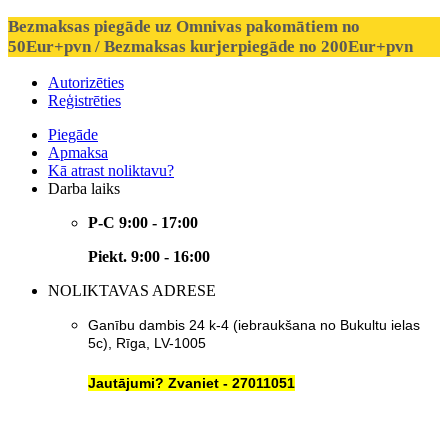
Bezmaksas piegāde uz Omnivas pakomātiem no
50Eur+pvn / Bezmaksas kurjerpiegāde no 200Eur+pvn
Autorizēties
Reģistrēties
Piegāde
Apmaksa
Kā atrast noliktavu?
Darba laiks
P-C 9:00 - 17:00
Piekt. 9:00 - 16:00
NOLIKTAVAS ADRESE
Ganību dambis 24 k-4 (iebraukšana no Bukultu ielas
5c), Rīga, LV-1005
Jautājumi? Zvaniet - 27011051