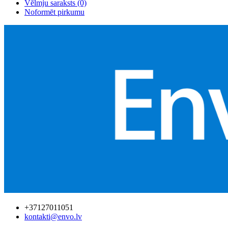
Vēlmju saraksts (0)
Noformēt pirkumu
+37127011051
kontakti@envo.lv