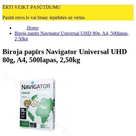
ĒRTI VEIKT PASŪTĪJUMU
Pasūti envo.lv vai brauc iepirkties uz vietas
Home
Biroja papīrs Navigator Universal UHD 80g, A4, 500lapas,
2,50kg
Biroja papīrs Navigator Universal UHD
80g, A4, 500lapas, 2,50kg