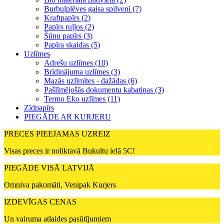
Burbuļplēves gaisa spilveni (7)
Kraftpapīrs (2)
Papīrs ruļļos (2)
Šūnu papīrs (3)
Papīra skaidas (5)
Uzlīmes
Adrešu uzlīmes (10)
Brīdinājuma uzlīmes (3)
Mazās uzlīmītes - dažādas (6)
Pašlīmējošās dokumentu kabatiņas (3)
Termo Eko uzlīmes (11)
Zīdpapīrs
PIEGĀDE AR KURJERU
PRECES PIEEJAMAS UZREIZ
Visas preces ir noliktavā Bukultu ielā 5C!
PIEGĀDE VISĀ LATVIJĀ
Omniva pakomāti, Venipak Kurjers
IZDEVĪGAS CENAS
Un vairuma atlaides pasūtījumiem