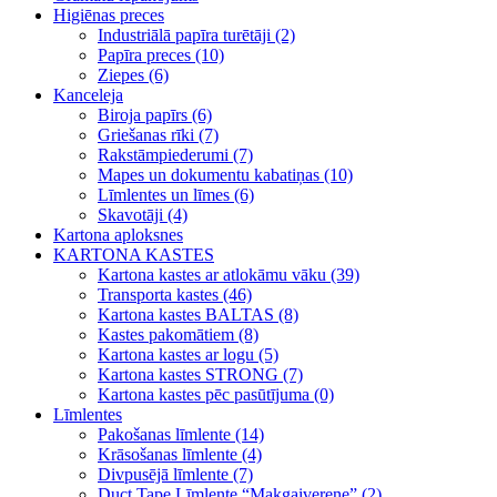
Higiēnas preces
Industriālā papīra turētāji (2)
Papīra preces (10)
Ziepes (6)
Kanceleja
Biroja papīrs (6)
Griešanas rīki (7)
Rakstāmpiederumi (7)
Mapes un dokumentu kabatiņas (10)
Līmlentes un līmes (6)
Skavotāji (4)
Kartona aploksnes
KARTONA KASTES
Kartona kastes ar atlokāmu vāku (39)
Transporta kastes (46)
Kartona kastes BALTAS (8)
Kastes pakomātiem (8)
Kartona kastes ar logu (5)
Kartona kastes STRONG (7)
Kartona kastes pēc pasūtījuma (0)
Līmlentes
Pakošanas līmlente (14)
Krāsošanas līmlente (4)
Divpusējā līmlente (7)
Duct Tape Līmlente “Makgaiverene” (2)