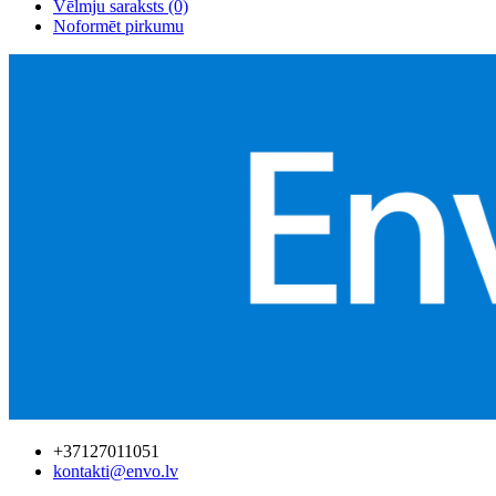
Vēlmju saraksts (0)
Noformēt pirkumu
+37127011051
kontakti@envo.lv