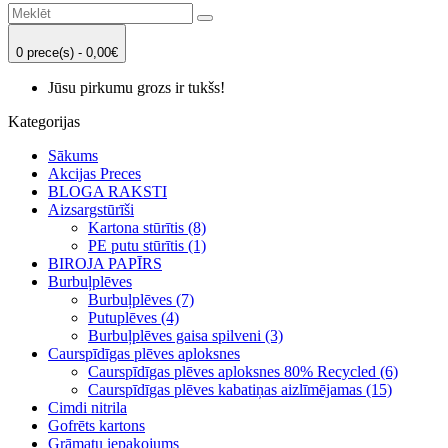
0 prece(s) - 0,00€
Jūsu pirkumu grozs ir tukšs!
Kategorijas
Sākums
Akcijas Preces
BLOGA RAKSTI
Aizsargstūrīši
Kartona stūrītis (8)
PE putu stūrītis (1)
BIROJA PAPĪRS
Burbuļplēves
Burbuļplēves (7)
Putuplēves (4)
Burbuļplēves gaisa spilveni (3)
Caurspīdīgas plēves aploksnes
Caurspīdīgas plēves aploksnes 80% Recycled (6)
Caurspīdīgas plēves kabatiņas aizlīmējamas (15)
Cimdi nitrila
Gofrēts kartons
Grāmatu iepakojums