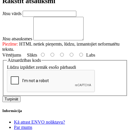
Rakstīt atsauksmi
Jūsu vārds
Jūsu atsauksmes
Piezīme:
HTML netiek pieņemts, lūdzu, izmantojiet neformatētu
tekstu.
Vērtējums
Slikts
Labs
Aizsardzības kods
Lūdzu izpildiet zemāk esošo pārbaudi
Turpināt
Informācija
Kā atrast ENVO noliktavu?
Par mums