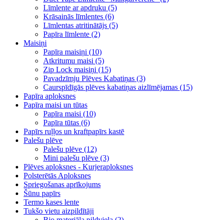
Līmlente ar apdruku (5)
Krāsainās līmlentes (6)
Līmlentas atritinātājs (5)
Papīra līmlente (2)
Maisiņi
Papīra maisiņi (10)
Atkritumu maisi (5)
Zip Lock maisiņi (15)
Pavadzīmju Plēves Kabatiņas (3)
Caurspīdīgās plēves kabatiņas aizlīmējamas (15)
Papīra aploksnes
Papīra maisi un tūtas
Papīra maisi (10)
Papīra tūtas (6)
Papīrs ruļļos un kraftpapīrs kastē
Palešu plēve
Palešu plēve (12)
Mini palešu plēve (3)
Plēves aploksnes - Kurjeraploksnes
Polsterētās Aploksnes
Spriegošanas aprīkojums
Šūnu papīrs
Termo kases lente
Tukšo vietu aizpildītāji
Bio materiāla pildviela (2)