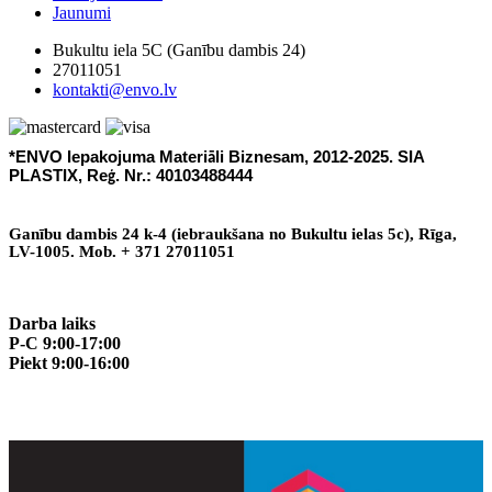
Jaunumi
Bukultu iela 5C (Ganību dambis 24)
27011051
kontakti@envo.lv
*ENVO Iepakojuma Materi
li Biznesam, 2012-2025. SIA
ā
PLASTIX, Re
. Nr.: 40103488444
ģ
Gan
ī
bu dambis 24 k-4 (iebraukšana no Bukultu ielas 5c), R
ī
ga,
LV-1005. Mob. + 371 27011051
Darba laiks
P-C 9:00-17:00
Piekt 9:00-16:00