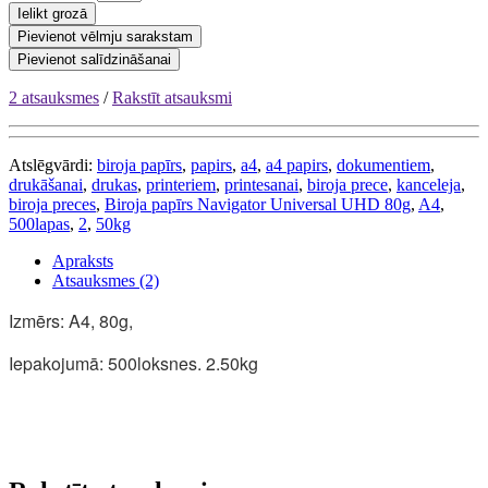
Ielikt grozā
Pievienot vēlmju sarakstam
Pievienot salīdzināšanai
2 atsauksmes
/
Rakstīt atsauksmi
Atslēgvārdi:
biroja papīrs
,
papirs
,
a4
,
a4 papirs
,
dokumentiem
,
drukāšanai
,
drukas
,
printeriem
,
printesanai
,
biroja prece
,
kanceleja
,
biroja preces
,
Biroja papīrs Navigator Universal UHD 80g
,
A4
,
500lapas
,
2
,
50kg
Apraksts
Atsauksmes (2)
Izmērs: A4, 80g,
Iepakojumā: 500loksnes. 2.50kg