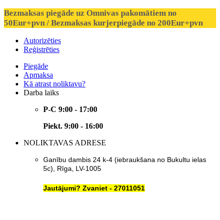
Bezmaksas piegāde uz Omnivas pakomātiem no
50Eur+pvn / Bezmaksas kurjerpiegāde no 200Eur+pvn
Autorizēties
Reģistrēties
Piegāde
Apmaksa
Kā atrast noliktavu?
Darba laiks
P-C 9:00 - 17:00
Piekt. 9:00 - 16:00
NOLIKTAVAS ADRESE
Ganību dambis 24 k-4 (iebraukšana no Bukultu ielas
5c), Rīga, LV-1005
Jautājumi? Zvaniet - 27011051