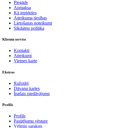
Piegāde
Apmaksa
Kā iepirkties
Atteikuma tiesības
Lietošanas noteikumi
Sīkdatņu politika
Klientu serviss
Kontakti
Atteikumi
Vietnes karte
Ekstras
Ražotāji
Dāvanu kartes
Īpašais piedāvājums
Profils
Profils
Pasūtījumu vēsture
Vēlmju saraksts