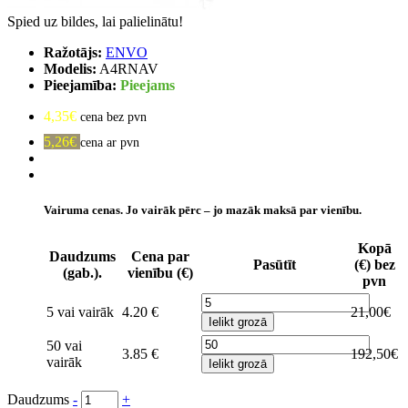
Spied uz bildes, lai palielinātu!
Ražotājs:
ENVO
Modelis:
A4RNAV
Pieejamība:
Pieejams
4,35€
cena bez pvn
5,26€
cena ar pvn
Vairuma cenas. Jo vairāk pērc – jo mazāk maksā par vienību.
Kopā
Daudzums
Cena par
Pasūtīt
(€) bez
(gab.).
vienību (€)
pvn
5 vai vairāk
4.20 €
21,00€
Ielikt grozā
50 vai
3.85 €
192,50€
vairāk
Ielikt grozā
Daudzums
-
+