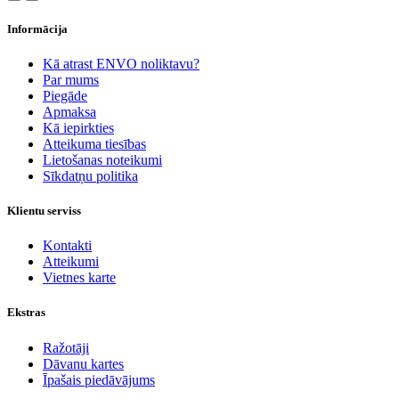
Informācija
Kā atrast ENVO noliktavu?
Par mums
Piegāde
Apmaksa
Kā iepirkties
Atteikuma tiesības
Lietošanas noteikumi
Sīkdatņu politika
Klientu serviss
Kontakti
Atteikumi
Vietnes karte
Ekstras
Ražotāji
Dāvanu kartes
Īpašais piedāvājums