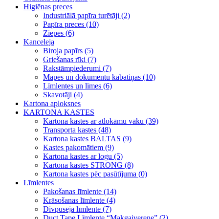
Higiēnas preces
Industriālā papīra turētāji (2)
Papīra preces (10)
Ziepes (6)
Kanceleja
Biroja papīrs (5)
Griešanas rīki (7)
Rakstāmpiederumi (7)
Mapes un dokumentu kabatiņas (10)
Līmlentes un līmes (6)
Skavotāji (4)
Kartona aploksnes
KARTONA KASTES
Kartona kastes ar atlokāmu vāku (39)
Transporta kastes (48)
Kartona kastes BALTAS (9)
Kastes pakomātiem (9)
Kartona kastes ar logu (5)
Kartona kastes STRONG (8)
Kartona kastes pēc pasūtījuma (0)
Līmlentes
Pakošanas līmlente (14)
Krāsošanas līmlente (4)
Divpusējā līmlente (7)
Duct Tape Līmlente “Makgaiverene” (2)