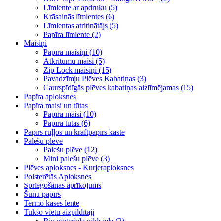
Līmlente ar apdruku (5)
Krāsainās līmlentes (6)
Līmlentas atritinātājs (5)
Papīra līmlente (2)
Maisiņi
Papīra maisiņi (10)
Atkritumu maisi (5)
Zip Lock maisiņi (15)
Pavadzīmju Plēves Kabatiņas (3)
Caurspīdīgās plēves kabatiņas aizlīmējamas (15)
Papīra aploksnes
Papīra maisi un tūtas
Papīra maisi (10)
Papīra tūtas (6)
Papīrs ruļļos un kraftpapīrs kastē
Palešu plēve
Palešu plēve (12)
Mini palešu plēve (3)
Plēves aploksnes - Kurjeraploksnes
Polsterētās Aploksnes
Spriegošanas aprīkojums
Šūnu papīrs
Termo kases lente
Tukšo vietu aizpildītāji
Bio materiāla pildviela (2)