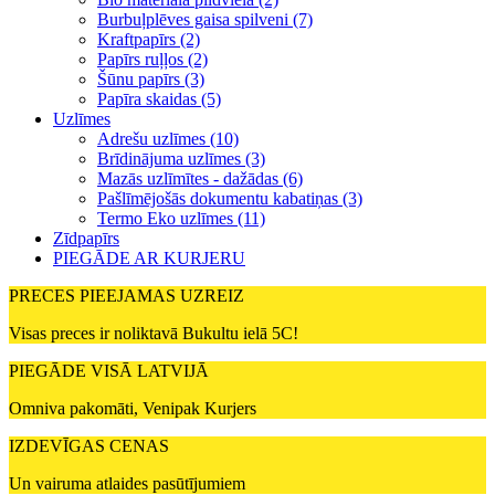
Burbuļplēves gaisa spilveni (7)
Kraftpapīrs (2)
Papīrs ruļļos (2)
Šūnu papīrs (3)
Papīra skaidas (5)
Uzlīmes
Adrešu uzlīmes (10)
Brīdinājuma uzlīmes (3)
Mazās uzlīmītes - dažādas (6)
Pašlīmējošās dokumentu kabatiņas (3)
Termo Eko uzlīmes (11)
Zīdpapīrs
PIEGĀDE AR KURJERU
PRECES PIEEJAMAS UZREIZ
Visas preces ir noliktavā Bukultu ielā 5C!
PIEGĀDE VISĀ LATVIJĀ
Omniva pakomāti, Venipak Kurjers
IZDEVĪGAS CENAS
Un vairuma atlaides pasūtījumiem