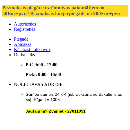
Bezmaksas piegāde uz Omnivas pakomātiem no
50Eur+pvn / Bezmaksas kurjerpiegāde no 200Eur+pvn
Autorizēties
Reģistrēties
Piegāde
Apmaksa
Kā atrast noliktavu?
Darba laiks
P-C 9:00 - 17:00
Piekt. 9:00 - 16:00
NOLIKTAVAS ADRESE
Ganību dambis 24 k-4 (iebraukšana no Bukultu ielas
5c), Rīga, LV-1005
Jautājumi? Zvaniet - 27011051