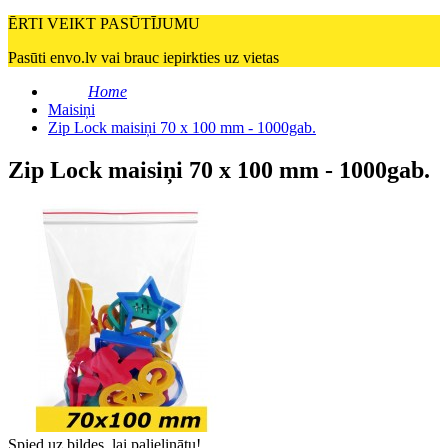
ĒRTI VEIKT PASŪTĪJUMU
Pasūti envo.lv vai brauc iepirkties uz vietas
Home
Maisiņi
Zip Lock maisiņi 70 x 100 mm - 1000gab.
Zip Lock maisiņi 70 x 100 mm - 1000gab.
Spied uz bildes, lai palielinātu!