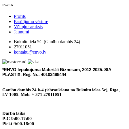
Profils
Profils
Pasūtījumu vēsture
Vēlmju saraksts
Jaunumi
Bukultu iela 5C (Ganību dambis 24)
27011051
kontakti@envo.lv
*ENVO Iepakojuma Materi
li Biznesam, 2012-2025. SIA
ā
PLASTIX, Re
. Nr.: 40103488444
ģ
Gan
ī
bu dambis 24 k-4 (iebraukšana no Bukultu ielas 5c), R
ī
ga,
LV-1005. Mob. + 371 27011051
Darba laiks
P-C 9:00-17:00
Piekt 9:00-16:00