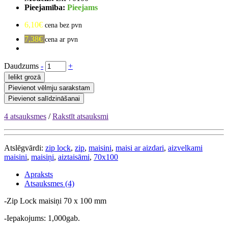
Pieejamība:
Pieejams
6,10€
cena bez pvn
7,38€
cena ar pvn
Daudzums
-
+
Ielikt grozā
Pievienot vēlmju sarakstam
Pievienot salīdzināšanai
4 atsauksmes
/
Rakstīt atsauksmi
Atslēgvārdi:
zip lock
,
zip
,
maisini
,
maisi ar aizdari
,
aizvelkami
maisini
,
maisiņi
,
aiztaisāmi
,
70x100
Apraksts
Atsauksmes (4)
-Zip Lock maisiņi 70 x 100 mm
-Iepakojums: 1,000gab.