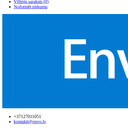
Vēlmju saraksts (0)
Noformēt pirkumu
+37127011051
kontakti@envo.lv