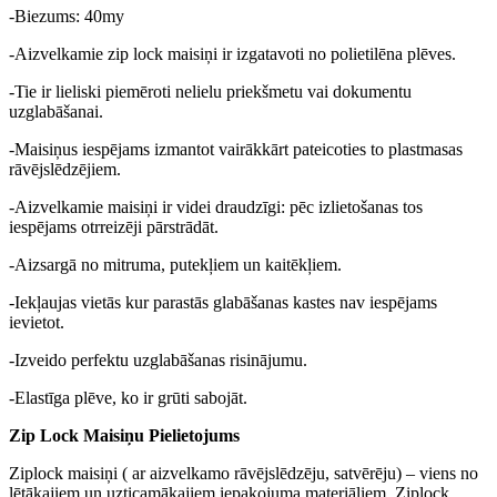
-Biezums: 40my
-Aizvelkamie zip lock maisiņi ir izgatavoti no polietilēna plēves.
-Tie ir lieliski piemēroti nelielu priekšmetu vai dokumentu
uzglabāšanai.
-Maisiņus iespējams izmantot vairākkārt pateicoties to plastmasas
rāvējslēdzējiem.
-Aizvelkamie maisiņi ir videi draudzīgi: pēc izlietošanas tos
iespējams otrreizēji pārstrādāt.
-Aizsargā no mitruma, putekļiem un kaitēkļiem.
-Iekļaujas vietās kur parastās glabāšanas kastes nav iespējams
ievietot.
-Izveido perfektu uzglabāšanas risinājumu.
-Elastīga plēve, ko ir grūti sabojāt.
Zip Lock Maisiņu Pielietojums
Ziplock maisiņi ( ar aizvelkamo rāvējslēdzēju, satvērēju) – viens no
lētākajiem un uzticamākajiem iepakojuma materiāliem. Ziplock