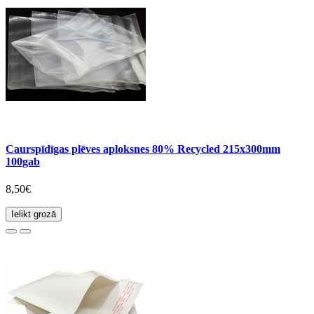
Caurspīdīgas plēves aploksnes 80% Recycled 215x300mm
100gab
8,50€
Ielikt grozā