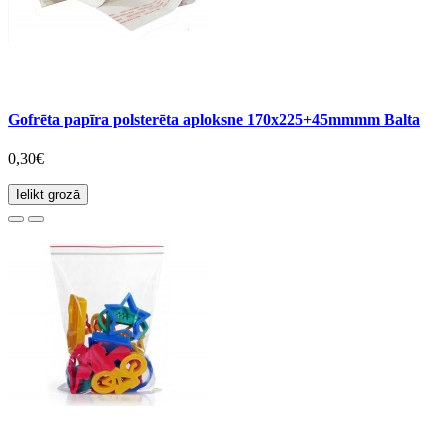
Gofrēta papīra polsterēta aploksne 170x225+45mmmm Balta
0,30€
Ielikt grozā