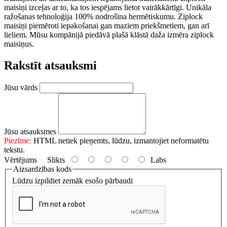
maisiņi izceļas ar to, ka tos iespējams lietot vairākkārtīgi. Unikāla
ražošanas tehnoloģija 100% nodrošina hermētiskumu. Ziplock
maisiņi piemēroti iepakošanai gan maziem priekšmetiem, gan arī
lieliem. Mūsu kompānijā piedāvā plašā klāstā daža izmēra ziplock
maisiņus.
Rakstīt atsauksmi
Jūsu vārds
Jūsu atsauksmes
Piezīme:
HTML netiek pieņemts, lūdzu, izmantojiet neformatētu
tekstu.
Vērtējums
Slikts
Labs
Aizsardzības kods
Lūdzu izpildiet zemāk esošo pārbaudi