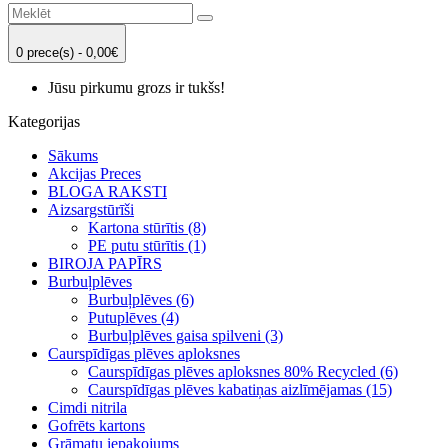
0 prece(s) - 0,00€
Jūsu pirkumu grozs ir tukšs!
Kategorijas
Sākums
Akcijas Preces
BLOGA RAKSTI
Aizsargstūrīši
Kartona stūrītis (8)
PE putu stūrītis (1)
BIROJA PAPĪRS
Burbuļplēves
Burbuļplēves (6)
Putuplēves (4)
Burbuļplēves gaisa spilveni (3)
Caurspīdīgas plēves aploksnes
Caurspīdīgas plēves aploksnes 80% Recycled (6)
Caurspīdīgas plēves kabatiņas aizlīmējamas (15)
Cimdi nitrila
Gofrēts kartons
Grāmatu iepakojums