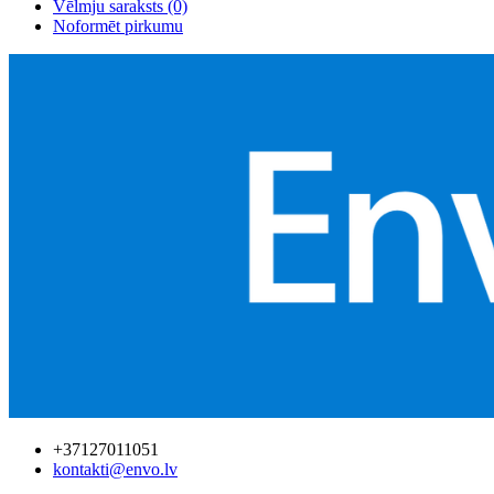
Vēlmju saraksts (0)
Noformēt pirkumu
+37127011051
kontakti@envo.lv