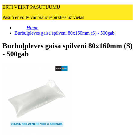
ĒRTI VEIKT PASŪTĪJUMU
Pasūti envo.lv vai brauc iepirkties uz vietas
Home
Burbuļplēves gaisa spilveni 80x160mm (S) - 500gab
Burbuļplēves gaisa spilveni 80x160mm (S)
- 500gab