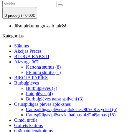
0 prece(s) - 0,00€
Jūsu pirkumu grozs ir tukšs!
Kategorijas
Sākums
Akcijas Preces
BLOGA RAKSTI
Aizsargstūrīši
Kartona stūrītis (8)
PE putu stūrītis (1)
BIROJA PAPĪRS
Burbuļplēves
Burbuļplēves (7)
Putuplēves (4)
Burbuļplēves gaisa spilveni (3)
Caurspīdīgas plēves aploksnes
Caurspīdīgas plēves aploksnes 80% Recycled (6)
Caurspīdīgas plēves kabatiņas aizlīmējamas (15)
Cimdi nitrila
Gofrēts kartons
Grāmatu iepakojums