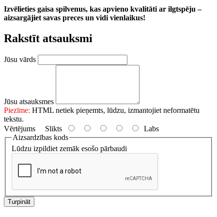
Izvēlieties gaisa spilvenus, kas apvieno kvalitāti ar ilgtspēju –
aizsargājiet savas preces un vidi vienlaikus!
Rakstīt atsauksmi
Jūsu vārds
Jūsu atsauksmes
Piezīme:
HTML netiek pieņemts, lūdzu, izmantojiet neformatētu
tekstu.
Vērtējums
Slikts
Labs
Aizsardzības kods
Lūdzu izpildiet zemāk esošo pārbaudi
Turpināt