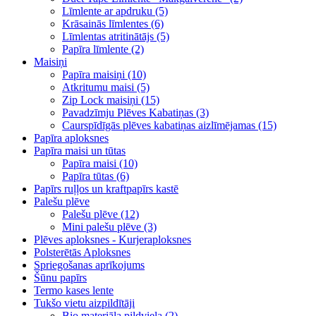
Līmlente ar apdruku (5)
Krāsainās līmlentes (6)
Līmlentas atritinātājs (5)
Papīra līmlente (2)
Maisiņi
Papīra maisiņi (10)
Atkritumu maisi (5)
Zip Lock maisiņi (15)
Pavadzīmju Plēves Kabatiņas (3)
Caurspīdīgās plēves kabatiņas aizlīmējamas (15)
Papīra aploksnes
Papīra maisi un tūtas
Papīra maisi (10)
Papīra tūtas (6)
Papīrs ruļļos un kraftpapīrs kastē
Palešu plēve
Palešu plēve (12)
Mini palešu plēve (3)
Plēves aploksnes - Kurjeraploksnes
Polsterētās Aploksnes
Spriegošanas aprīkojums
Šūnu papīrs
Termo kases lente
Tukšo vietu aizpildītāji
Bio materiāla pildviela (2)