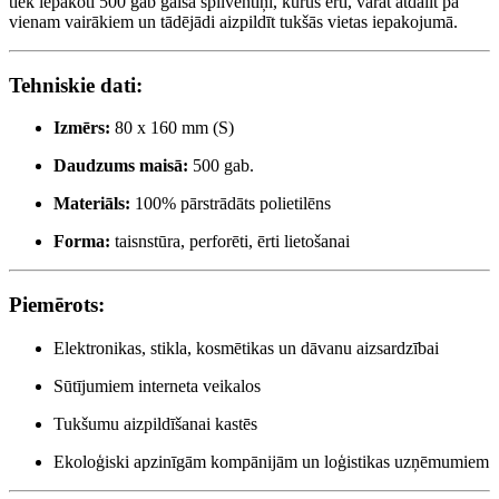
tiek iepakoti 500 gab gaisa spilventiņi, kurus ērti, varat atdalīt pa
vienam vairākiem un tādējādi aizpildīt tukšās vietas iepakojumā.
Tehniskie dati:
Izmērs:
80 x 160 mm (S)
Daudzums maisā:
500 gab.
Materiāls:
100% pārstrādāts polietilēns
Forma:
taisnstūra, perforēti, ērti lietošanai
Piemērots:
Elektronikas, stikla, kosmētikas un dāvanu aizsardzībai
Sūtījumiem interneta veikalos
Tukšumu aizpildīšanai kastēs
Ekoloģiski apzinīgām kompānijām un loģistikas uzņēmumiem