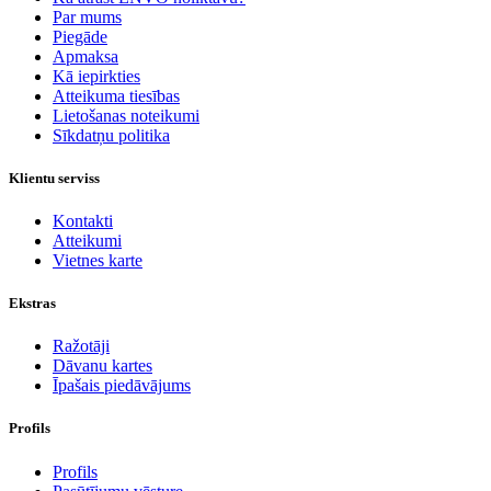
Par mums
Piegāde
Apmaksa
Kā iepirkties
Atteikuma tiesības
Lietošanas noteikumi
Sīkdatņu politika
Klientu serviss
Kontakti
Atteikumi
Vietnes karte
Ekstras
Ražotāji
Dāvanu kartes
Īpašais piedāvājums
Profils
Profils