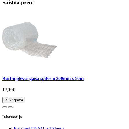
Saistītā prece
Burbuļplēves gaisa spilveni 300mm x 50m
12,10€
Ielikt grozā
Informācija
Kā atrast ENVO noliktavu?