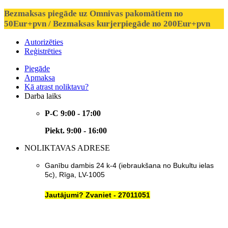
Bezmaksas piegāde uz Omnivas pakomātiem no
50Eur+pvn / Bezmaksas kurjerpiegāde no 200Eur+pvn
Autorizēties
Reģistrēties
Piegāde
Apmaksa
Kā atrast noliktavu?
Darba laiks
P-C 9:00 - 17:00
Piekt. 9:00 - 16:00
NOLIKTAVAS ADRESE
Ganību dambis 24 k-4 (iebraukšana no Bukultu ielas
5c), Rīga, LV-1005
Jautājumi? Zvaniet - 27011051