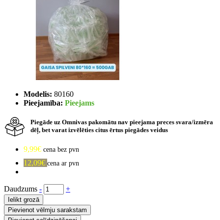
Modelis:
80160
Pieejamība:
Pieejams
Piegāde uz Omnivas pakomātu nav pieejama preces svara/izmēra
dēļ, bet varat izvēlēties citus ērtus piegādes veidus
9,99€
cena bez pvn
12,09€
cena ar pvn
Daudzums
-
+
Ielikt grozā
Pievienot vēlmju sarakstam