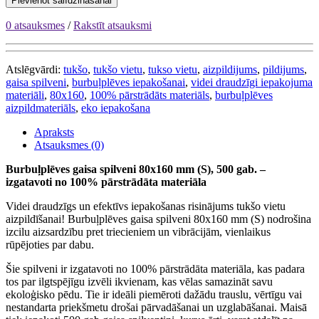
Pievienot salīdzināšanai
0 atsauksmes
/
Rakstīt atsauksmi
Atslēgvārdi:
tukšo
,
tukšo vietu
,
tukso vietu
,
aizpildijums
,
pildijums
,
gaisa spilveni
,
burbuļplēves iepakošanai
,
videi draudzīgi iepakojuma
materiāli
,
80x160
,
100% pārstrādāts materiāls
,
burbuļplēves
aizpildmateriāls
,
eko iepakošana
Apraksts
Atsauksmes (0)
Burbuļplēves gaisa spilveni 80x160 mm (S), 500 gab. –
izgatavoti no 100% pārstrādāta materiāla
Videi draudzīgs un efektīvs iepakošanas risinājums tukšo vietu
aizpildīšanai! Burbuļplēves gaisa spilveni 80x160 mm (S) nodrošina
izcilu aizsardzību pret triecieniem un vibrācijām, vienlaikus
rūpējoties par dabu.
Šie spilveni ir izgatavoti no 100% pārstrādāta materiāla, kas padara
tos par ilgtspējīgu izvēli ikvienam, kas vēlas samazināt savu
ekoloģisko pēdu. Tie ir ideāli piemēroti dažādu trauslu, vērtīgu vai
nestandarta priekšmetu drošai pārvadāšanai un uzglabāšanai. Maisā