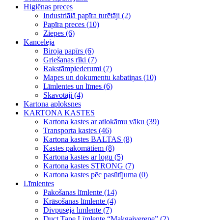
Higiēnas preces
Industriālā papīra turētāji (2)
Papīra preces (10)
Ziepes (6)
Kanceleja
Biroja papīrs (6)
Griešanas rīki (7)
Rakstāmpiederumi (7)
Mapes un dokumentu kabatiņas (10)
Līmlentes un līmes (6)
Skavotāji (4)
Kartona aploksnes
KARTONA KASTES
Kartona kastes ar atlokāmu vāku (39)
Transporta kastes (46)
Kartona kastes BALTAS (8)
Kastes pakomātiem (8)
Kartona kastes ar logu (5)
Kartona kastes STRONG (7)
Kartona kastes pēc pasūtījuma (0)
Līmlentes
Pakošanas līmlente (14)
Krāsošanas līmlente (4)
Divpusējā līmlente (7)
Duct Tape Līmlente “Makgaiverene” (2)