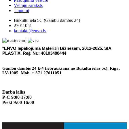
Pasūtījumu vēsture
Vēlmju saraksts
Jaunumi
Bukultu iela 5C (Ganību dambis 24)
27011051
kontakti@envo.lv
*ENVO Iepakojuma Materi
li Biznesam, 2012-2025. SIA
ā
PLASTIX, Re
. Nr.: 40103488444
ģ
Gan
ī
bu dambis 24 k-4 (iebraukšana no Bukultu ielas 5c), R
ī
ga,
LV-1005. Mob. + 371 27011051
Darba laiks
P-C 9:00-17:00
Piekt 9:00-16:00