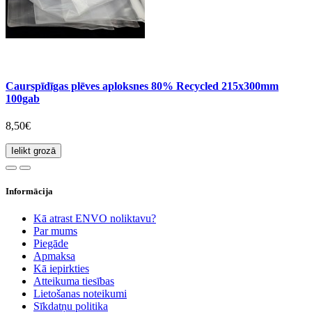
Caurspīdīgas plēves aploksnes 80% Recycled 215x300mm
100gab
8,50€
Ielikt grozā
Informācija
Kā atrast ENVO noliktavu?
Par mums
Piegāde
Apmaksa
Kā iepirkties
Atteikuma tiesības
Lietošanas noteikumi
Sīkdatņu politika