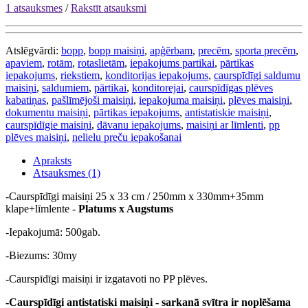
1 atsauksmes
/
Rakstīt atsauksmi
Atslēgvārdi:
bopp
,
bopp maisiņi
,
apģērbam
,
precēm
,
sporta precēm
,
apaviem
,
rotām
,
rotaslietām
,
iepakojums partikai
,
pārtikas
iepakojums
,
riekstiem
,
konditorijas iepakojums
,
caurspīdīgi saldumu
maisiņi
,
saldumiem
,
pārtikai
,
konditorejai
,
caurspīdīgas plēves
kabatiņas
,
pašlīmējoši maisiņi
,
iepakojuma maisiņi
,
plēves maisiņi
,
dokumentu maisiņi
,
pārtikas iepakojums
,
antistatiskie maisiņi
,
caurspīdīgie maisiņi
,
dāvanu iepakojums
,
maisiņi ar līmlenti
,
pp
plēves maisiņi
,
nelielu preču iepakošanai
Apraksts
Atsauksmes (1)
-Caurspīdīgi maisiņi 25 x 33 cm / 250mm x 330mm+35mm
klape+līmlente -
Platums x Augstums
-Iepakojumā: 500gab.
-Biezums: 30my
-Caurspīdīgi maisiņi ir izgatavoti no PP plēves.
-Caurspīdīgi antistatiski maisiņi - sarkanā svītra ir noplēšama