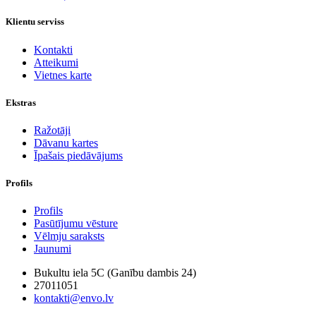
Klientu serviss
Kontakti
Atteikumi
Vietnes karte
Ekstras
Ražotāji
Dāvanu kartes
Īpašais piedāvājums
Profils
Profils
Pasūtījumu vēsture
Vēlmju saraksts
Jaunumi
Bukultu iela 5C (Ganību dambis 24)
27011051
kontakti@envo.lv