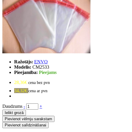
Ražotājs:
ENVO
Modelis:
CM2533
Pieejamība:
Pieejams
28,36€
cena bez pvn
34,32€
cena ar pvn
Daudzums
-
+
Ielikt grozā
Pievienot vēlmju sarakstam
Pievienot salīdzināšanai