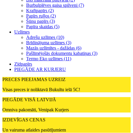
Burbuļplēves gaisa spilveni (7)
Kraftpapīrs (2)
Papīrs ruļļos (2)
Šūnu papīrs (3)
Papīra skaidas (5)
Uzlīmes
Adrešu uzlīmes (10)
Brīdinājuma uzlīmes (3)
Mazās uzlīmītes - dažādas (6)
Pašlīmējošās dokumentu kabatiņas (3)
Termo Eko uzlīmes (11)
Zīdpapīrs
PIEGĀDE AR KURJERU
PRECES PIEEJAMAS UZREIZ
Visas preces ir noliktavā Bukultu ielā 5C!
PIEGĀDE VISĀ LATVIJĀ
Omniva pakomāti, Venipak Kurjers
IZDEVĪGAS CENAS
Un vairuma atlaides pasūtījumiem