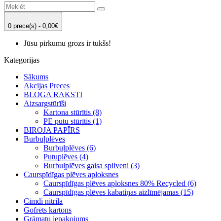
0 prece(s) - 0,00€
Jūsu pirkumu grozs ir tukšs!
Kategorijas
Sākums
Akcijas Preces
BLOGA RAKSTI
Aizsargstūrīši
Kartona stūrītis (8)
PE putu stūrītis (1)
BIROJA PAPĪRS
Burbuļplēves
Burbuļplēves (6)
Putuplēves (4)
Burbuļplēves gaisa spilveni (3)
Caurspīdīgas plēves aploksnes
Caurspīdīgas plēves aploksnes 80% Recycled (6)
Caurspīdīgas plēves kabatiņas aizlīmējamas (15)
Cimdi nitrila
Gofrēts kartons
Grāmatu iepakojums