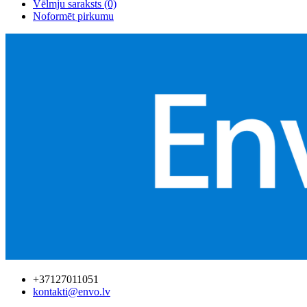
Vēlmju saraksts (0)
Noformēt pirkumu
+37127011051
kontakti@envo.lv