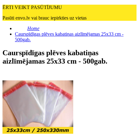
ĒRTI VEIKT PASŪTĪJUMU
Pasūti envo.lv vai brauc iepirkties uz vietas
Home
Caurspīdīgas plēves kabatiņas aizlīmējamas 25x33 cm -
500gab.
Caurspīdīgas plēves kabatiņas
aizlīmējamas 25x33 cm - 500gab.