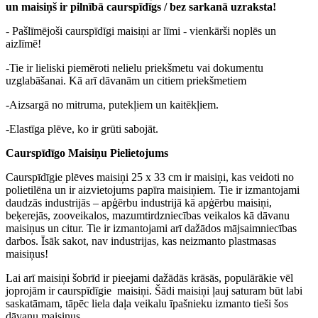
un maisiņš ir pilnībā caurspīdīgs / bez sarkanā uzraksta!
- Pašlīmējoši caurspīdīgi maisiņi ar līmi - vienkārši noplēs un
aizlīmē!
-Tie ir lieliski piemēroti nelielu priekšmetu vai dokumentu
uzglabāšanai. Kā arī dāvanām un citiem priekšmetiem
-Aizsargā no mitruma, putekļiem un kaitēkļiem.
-Elastīga plēve, ko ir grūti sabojāt.
Caurspīdīgo Maisiņu Pielietojums
Caurspīdīgie plēves maisiņi 25 x 33 cm ir maisiņi, kas veidoti no
polietilēna un ir aizvietojums papīra maisiņiem. Tie ir izmantojami
daudzās industrijās – apģērbu industrijā kā apģērbu maisiņi,
beķerejās, zooveikalos, mazumtirdzniecības veikalos kā dāvanu
maisiņus un citur. Tie ir izmantojami arī dažādos mājsaimniecības
darbos. Īsāk sakot, nav industrijas, kas neizmanto plastmasas
maisiņus!
Lai arī maisiņi šobrīd ir pieejami dažādās krāsās, populārākie vēl
joprojām ir caurspīdīgie maisiņi. Šādi maisiņi ļauj saturam būt labi
saskatāmam, tāpēc liela daļa veikalu īpašnieku izmanto tieši šos
dāvanu maisiņus.