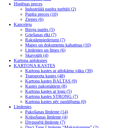
Higiēnas preces
Industriālā papīra turētāji (2)
Papīra preces (10)
Ziepes (6)
Kanceleja
Biroja papīrs (5)
Griešanas rīki (7)
Rakstāmpiederumi (7)
Mapes un dokumentu kabatiņas (10)
Līmlentes un līmes (6)
Skavotāji (4)
Kartona aploksnes
KARTONA KASTES
Kartona kastes ar atlokāmu vāku (39)
Transporta kastes (48)
Kartona kastes BALTAS (9)
Kastes pakomātiem (8)
Kartona kastes ar logu (5)
Kartona kastes STRONG (7)
Kartona kastes pēc pasūtījuma (0)
Līmlentes
Pakošanas līmlente (14)
Krāsošanas līmlente (4)
Divpusējā līmlente (7)
Duct Tape Līmlente “Makgaiverene” (2)