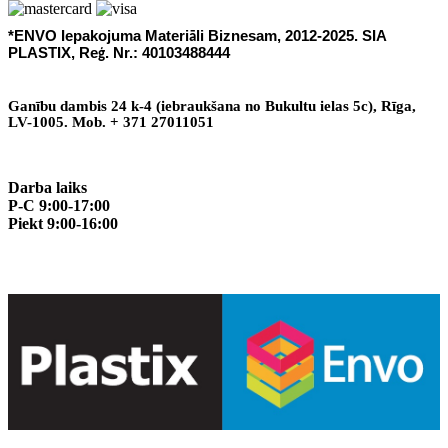
*ENVO Iepakojuma Materi
li Biznesam, 2012-2025. SIA
ā
PLASTIX, Re
. Nr.: 40103488444
ģ
Gan
ī
bu dambis 24 k-4 (iebraukšana no Bukultu ielas 5c), R
ī
ga,
LV-1005. Mob. + 371 27011051
Darba laiks
P-C 9:00-17:00
Piekt 9:00-16:00