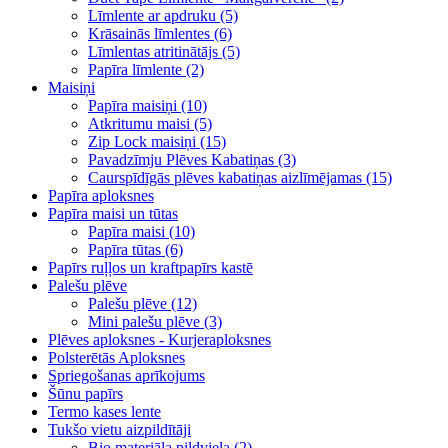
Līmlente ar apdruku (5)
Krāsainās līmlentes (6)
Līmlentas atritinātājs (5)
Papīra līmlente (2)
Maisiņi
Papīra maisiņi (10)
Atkritumu maisi (5)
Zip Lock maisiņi (15)
Pavadzīmju Plēves Kabatiņas (3)
Caurspīdīgās plēves kabatiņas aizlīmējamas (15)
Papīra aploksnes
Papīra maisi un tūtas
Papīra maisi (10)
Papīra tūtas (6)
Papīrs ruļļos un kraftpapīrs kastē
Palešu plēve
Palešu plēve (12)
Mini palešu plēve (3)
Plēves aploksnes - Kurjeraploksnes
Polsterētās Aploksnes
Spriegošanas aprīkojums
Šūnu papīrs
Termo kases lente
Tukšo vietu aizpildītāji
Bio materiāla pildviela (2)