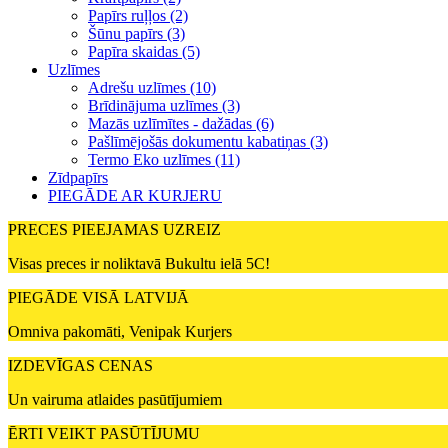
Papīrs ruļļos (2)
Šūnu papīrs (3)
Papīra skaidas (5)
Uzlīmes
Adrešu uzlīmes (10)
Brīdinājuma uzlīmes (3)
Mazās uzlīmītes - dažādas (6)
Pašlīmējošās dokumentu kabatiņas (3)
Termo Eko uzlīmes (11)
Zīdpapīrs
PIEGĀDE AR KURJERU
PRECES PIEEJAMAS UZREIZ
Visas preces ir noliktavā Bukultu ielā 5C!
PIEGĀDE VISĀ LATVIJĀ
Omniva pakomāti, Venipak Kurjers
IZDEVĪGAS CENAS
Un vairuma atlaides pasūtījumiem
ĒRTI VEIKT PASŪTĪJUMU