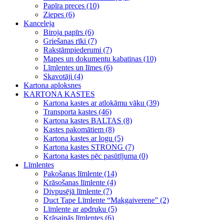
Papīra preces (10)
Ziepes (6)
Kanceleja
Biroja papīrs (6)
Griešanas rīki (7)
Rakstāmpiederumi (7)
Mapes un dokumentu kabatiņas (10)
Līmlentes un līmes (6)
Skavotāji (4)
Kartona aploksnes
KARTONA KASTES
Kartona kastes ar atlokāmu vāku (39)
Transporta kastes (46)
Kartona kastes BALTAS (8)
Kastes pakomātiem (8)
Kartona kastes ar logu (5)
Kartona kastes STRONG (7)
Kartona kastes pēc pasūtījuma (0)
Līmlentes
Pakošanas līmlente (14)
Krāsošanas līmlente (4)
Divpusējā līmlente (7)
Duct Tape Līmlente “Makgaiverene” (2)
Līmlente ar apdruku (5)
Krāsainās līmlentes (6)