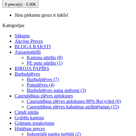
0 prece(s) - 0,00€
Jūsu pirkumu grozs ir tukšs!
Kategorijas
Sākums
Akcijas Preces
BLOGA RAKSTI
Aizsargstūrīši
Kartona stūrītis (8)
PE putu stūrītis (1)
BIROJA PAPĪRS
Burbuļplēves
Burbuļplēves (7)
Putuplēves (4)
Burbuļplēves gaisa spilveni (3)
Caurspīdīgas plēves aploksnes
Caurspīdīgas plēves aploksnes 80% Recycled (6)
Caurspīdīgas plēves kabatiņas aizlīmējamas (15)
Cimdi nitrila
Gofrēts kartons
Grāmatu iepakojums
Higiēnas preces
Industriālā papīra turētāji (2)