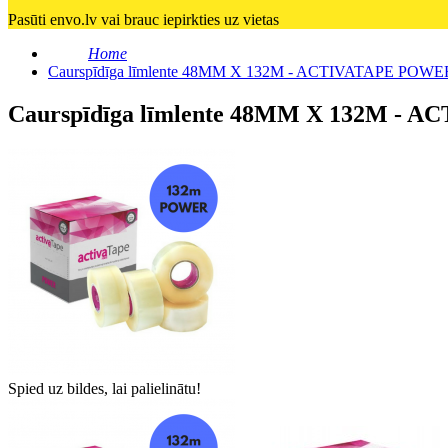
Pasūti envo.lv vai brauc iepirkties uz vietas
Home
Caurspīdīga līmlente 48MM X 132M - ACTIVATAPE POWE
Caurspīdīga līmlente 48MM X 132M -
Spied uz bildes, lai palielinātu!