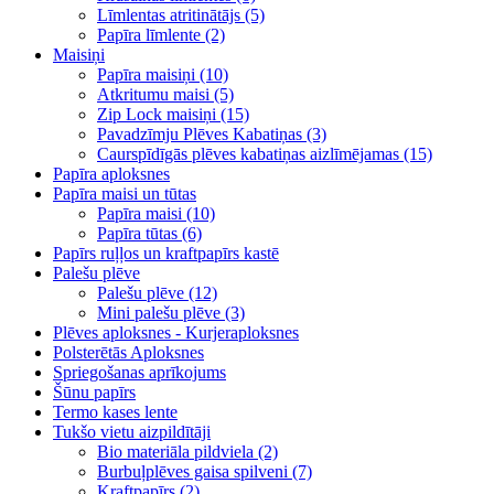
Līmlentas atritinātājs (5)
Papīra līmlente (2)
Maisiņi
Papīra maisiņi (10)
Atkritumu maisi (5)
Zip Lock maisiņi (15)
Pavadzīmju Plēves Kabatiņas (3)
Caurspīdīgās plēves kabatiņas aizlīmējamas (15)
Papīra aploksnes
Papīra maisi un tūtas
Papīra maisi (10)
Papīra tūtas (6)
Papīrs ruļļos un kraftpapīrs kastē
Palešu plēve
Palešu plēve (12)
Mini palešu plēve (3)
Plēves aploksnes - Kurjeraploksnes
Polsterētās Aploksnes
Spriegošanas aprīkojums
Šūnu papīrs
Termo kases lente
Tukšo vietu aizpildītāji
Bio materiāla pildviela (2)
Burbuļplēves gaisa spilveni (7)
Kraftpapīrs (2)