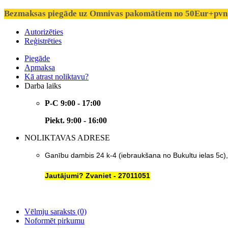
Bezmaksas piegāde uz Omnivas pakomātiem no 50Eur+pvn 
Autorizēties
Reģistrēties
Piegāde
Apmaksa
Kā atrast noliktavu?
Darba laiks
P-C 9:00 - 17:00
Piekt. 9:00 - 16:00
NOLIKTAVAS ADRESE
Ganību dambis 24 k-4 (iebraukšana no Bukultu ielas 5c)
Jautājumi? Zvaniet - 27011051
Vēlmju saraksts (0)
Noformēt pirkumu