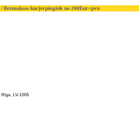
/ Bezmaksas kurjerpiegāde no 200Eur+pvn
, Rīga, LV-1005