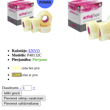
Ražotājs:
ENVO
Modelis:
P48132C
Pieejamība:
Pieejams
1,65€
cena bez pvn
2,00€
cena ar pvn
Daudzums
-
+
Ielikt grozā
Pievienot vēlmju sarakstam
Pievienot salīdzināšanai