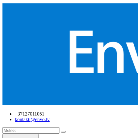
+37127011051
kontakti@envo.lv