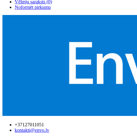
Vēlmju saraksts (0)
Noformēt pirkumu
+37127011051
kontakti@envo.lv