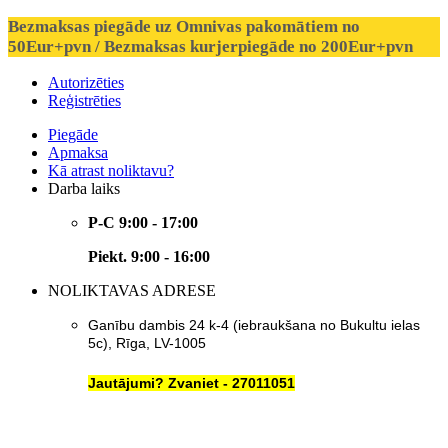
Bezmaksas piegāde uz Omnivas pakomātiem no
50Eur+pvn / Bezmaksas kurjerpiegāde no 200Eur+pvn
Autorizēties
Reģistrēties
Piegāde
Apmaksa
Kā atrast noliktavu?
Darba laiks
P-C 9:00 - 17:00
Piekt. 9:00 - 16:00
NOLIKTAVAS ADRESE
Ganību dambis 24 k-4 (iebraukšana no Bukultu ielas
5c), Rīga, LV-1005
Jautājumi? Zvaniet - 27011051