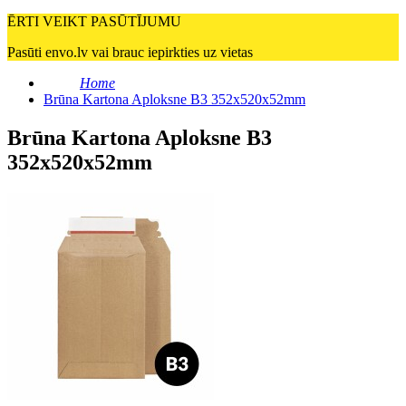
ĒRTI VEIKT PASŪTĪJUMU
Pasūti envo.lv vai brauc iepirkties uz vietas
Home
Brūna Kartona Aploksne B3 352x520x52mm
Brūna Kartona Aploksne B3
352x520x52mm