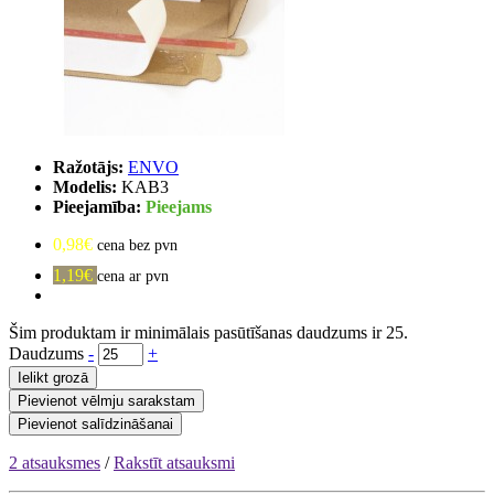
Ražotājs:
ENVO
Modelis:
KAB3
Pieejamība:
Pieejams
0,98€
cena bez pvn
1,19€
cena ar pvn
Šim produktam ir minimālais pasūtīšanas daudzums ir 25.
Daudzums
-
+
Ielikt grozā
Pievienot vēlmju sarakstam
Pievienot salīdzināšanai
2 atsauksmes
/
Rakstīt atsauksmi