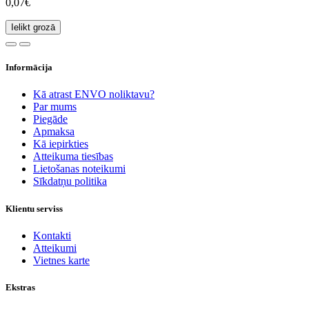
0,07€
Ielikt grozā
Informācija
Kā atrast ENVO noliktavu?
Par mums
Piegāde
Apmaksa
Kā iepirkties
Atteikuma tiesības
Lietošanas noteikumi
Sīkdatņu politika
Klientu serviss
Kontakti
Atteikumi
Vietnes karte
Ekstras