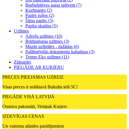
Burbuļplēves gaisa spilveni (7)
Kraftpapīrs (2)
Papīrs ruļļos (2)
Šūnu papīrs (3)
Papīra skaidas (5)
Uzlīmes
Adrešu uzlīmes (10)
Brīdinājuma uzlīmes (3)
Mazās uzlīmītes - dažādas (6)
Pašlīmējošās dokumentu kabatiņas (3)
Termo Eko uzlīmes (11)
Zīdpapīrs
PIEGĀDE AR KURJERU
PRECES PIEEJAMAS UZREIZ
Visas preces ir noliktavā Bukultu ielā 5C!
PIEGĀDE VISĀ LATVIJĀ
Omniva pakomāti, Venipak Kurjers
IZDEVĪGAS CENAS
Un vairuma atlaides pasūtījumiem