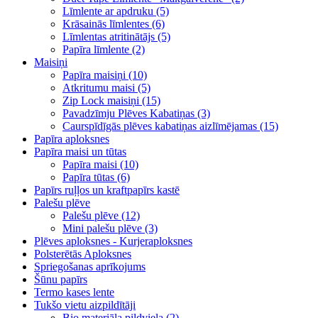
Līmlente ar apdruku (5)
Krāsainās līmlentes (6)
Līmlentas atritinātājs (5)
Papīra līmlente (2)
Maisiņi
Papīra maisiņi (10)
Atkritumu maisi (5)
Zip Lock maisiņi (15)
Pavadzīmju Plēves Kabatiņas (3)
Caurspīdīgās plēves kabatiņas aizlīmējamas (15)
Papīra aploksnes
Papīra maisi un tūtas
Papīra maisi (10)
Papīra tūtas (6)
Papīrs ruļļos un kraftpapīrs kastē
Palešu plēve
Palešu plēve (12)
Mini palešu plēve (3)
Plēves aploksnes - Kurjeraploksnes
Polsterētās Aploksnes
Spriegošanas aprīkojums
Šūnu papīrs
Termo kases lente
Tukšo vietu aizpildītāji
Bio materiāla pildviela (2)