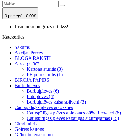
0 prece(s) - 0,00€
Jūsu pirkumu grozs ir tukšs!
Kategorijas
Sākums
Akcijas Preces
BLOGA RAKSTI
Aizsargstūrīši
Kartona stūrītis (8)
PE putu stūrītis (1)
BIROJA PAPĪRS
Burbuļplēves
Burbuļplēves (6)
Putuplēves (4)
Burbuļplēves gaisa spilveni (3)
Caurspīdīgas plēves aploksnes
Caurspīdīgas plēves aploksnes 80% Recycled (6)
Caurspīdīgas plēves kabatiņas aizlīmējamas (15)
Cimdi nitrila
Gofrēts kartons
Grāmatu iepakojums