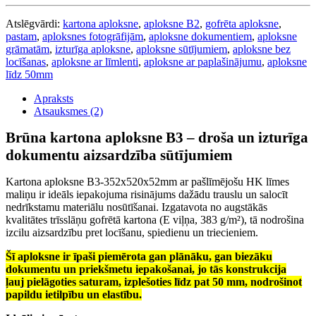
Atslēgvārdi:
kartona aploksne
,
aploksne B2
,
gofrēta aploksne
,
pastam
,
aploksnes fotogrāfijām
,
aploksne dokumentiem
,
aploksne
grāmatām
,
izturīga aploksne
,
aploksne sūtījumiem
,
aploksne bez
locīšanas
,
aploksne ar līmlenti
,
aploksne ar paplašinājumu
,
aploksne
līdz 50mm
Apraksts
Atsauksmes (2)
Brūna kartona aploksne B3 – droša un izturīga
dokumentu aizsardzība sūtījumiem
Kartona aploksne B3-352x520x52mm ar pašlīmējošu HK līmes
maliņu ir ideāls iepakojuma risinājums dažādu trauslu un salocīt
nedrīkstamu materiālu nosūtīšanai. Izgatavota no augstākās
kvalitātes trīsslāņu gofrētā kartona (E viļņa, 383 g/m²), tā nodrošina
izcilu aizsardzību pret locīšanu, spiedienu un triecieniem.
Šī aploksne ir īpaši piemērota gan plānāku, gan biezāku
dokumentu un priekšmetu iepakošanai, jo tās konstrukcija
ļauj
pielāgoties saturam
, izplešoties līdz pat
50 mm
, nodrošinot
papildu ietilpību un elastību.