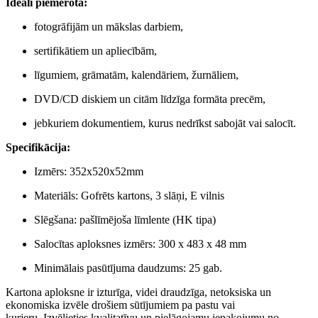
Ideāli piemērota:
fotogrāfijām un mākslas darbiem,
sertifikātiem un apliecībām,
līgumiem, grāmatām, kalendāriem, žurnāliem,
DVD/CD diskiem un citām līdzīga formāta precēm,
jebkuriem dokumentiem, kurus nedrīkst sabojāt vai salocīt.
Specifikācija:
Izmērs: 352x520x52mm
Materiāls: Gofrēts kartons, 3 slāņi, E vilnis
Slēgšana: pašlīmējoša līmlente (HK tipa)
Salocītas aploksnes izmērs: 300 x 483 x 48 mm
Minimālais pasūtījuma daudzums: 25 gab.
Kartona aploksne ir
izturīga, videi draudzīga, netoksiska
un
ekonomiska izvēle drošiem sūtījumiem pa pastu vai
kurjeru.
Izvēlieties kvalitatīvu un pielāgojamu iepakojumu no