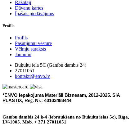
Ražotāji
Dāvanu kartes
Īpašais piedāvājums
Profils
Profils
Pasūtījumu vēsture
Vēlmju saraksts
Jaunumi
Bukultu iela 5C (Ganību dambis 24)
27011051
kontakti@envo.lv
*ENVO Iepakojuma Materi
li Biznesam, 2012-2025. SIA
ā
PLASTIX, Re
. Nr.: 40103488444
ģ
Gan
ī
bu dambis 24 k-4 (iebraukšana no Bukultu ielas 5c), R
ī
ga,
LV-1005. Mob. + 371 27011051