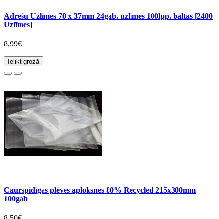
Adrešu Uzlīmes 70 x 37mm 24gab. uzlīmes 100lpp. baltas [2400
Uzlīmes]
8,99€
Ielikt grozā
Caurspīdīgas plēves aploksnes 80% Recycled 215x300mm
100gab
8,50€