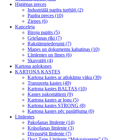
Higiēnas preces
Industriālā papīra turētāji (2)
Papīra preces (10)
Ziepes (6)
Kanceleja
Biroja papīrs (5)
Griešanas rīki (7)
Rakstāmpiederumi (7)
Mapes un dokumentu kabatiņas (10)
Līmlentes un līmes (6)
Skavotāji (4)
Kartona aploksnes
KARTONA KASTES
Kartona kastes ar atlokāmu vāku (39)
Transporta kastes (49)
Kartona kastes BALTAS (10)
Kastes pakomātiem (9)
Kartona kastes ar logu (5)
Kartona kastes STRONG (8)
Kartona kastes pēc pasūtījuma (0)
Līmlentes
Pakošanas līmlente (14)
Krāsošanas līmlente (3)
Divpusējā līmlente (7)
Duct Tape Līmlente “Makgaiverene” (2)