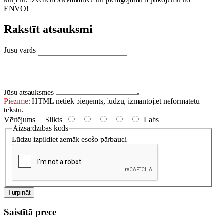
ENVO!
Rakstīt atsauksmi
Jūsu vārds
Jūsu atsauksmes
Piezīme:
HTML netiek pieņemts, lūdzu, izmantojiet neformatētu
tekstu.
Vērtējums
Slikts
Labs
Aizsardzības kods
Lūdzu izpildiet zemāk esošo pārbaudi
Turpināt
Saistītā prece