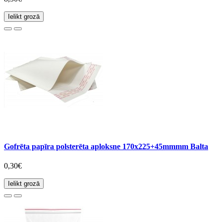
Ielikt grozā
Gofrēta papīra polsterēta aploksne 170x225+45mmmm Balta
0,30€
Ielikt grozā