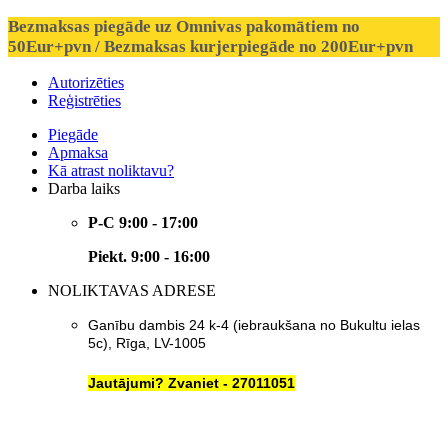
Bezmaksas piegāde uz Omnivas pakomātiem no
50Eur+pvn / Bezmaksas kurjerpiegāde no 200Eur+pvn
Autorizēties
Reģistrēties
Piegāde
Apmaksa
Kā atrast noliktavu?
Darba laiks
P-C 9:00 - 17:00
Piekt. 9:00 - 16:00
NOLIKTAVAS ADRESE
Ganību dambis 24 k-4 (iebraukšana no Bukultu ielas
5c), Rīga, LV-1005
Jautājumi? Zvaniet - 27011051