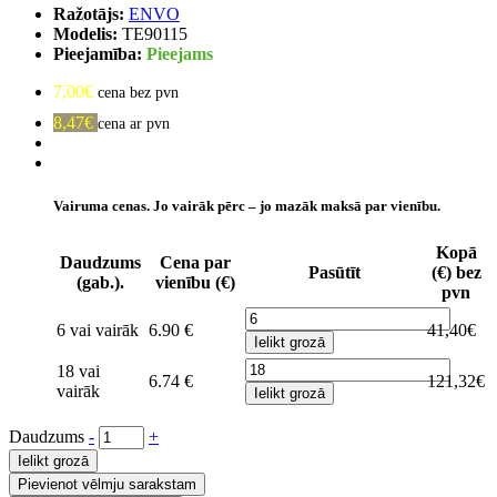
Ražotājs:
ENVO
Modelis:
TE90115
Pieejamība:
Pieejams
7,00€
cena bez pvn
8,47€
cena ar pvn
Vairuma cenas. Jo vairāk pērc – jo mazāk maksā par vienību.
Kopā
Daudzums
Cena par
Pasūtīt
(€) bez
(gab.).
vienību (€)
pvn
6 vai vairāk
6.90 €
41,40€
Ielikt grozā
18 vai
6.74 €
121,32€
vairāk
Ielikt grozā
Daudzums
-
+
Ielikt grozā
Pievienot vēlmju sarakstam