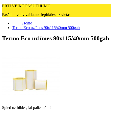
ĒRTI VEIKT PASŪTĪJUMU
Pasūti envo.lv vai brauc iepirkties uz vietas
Home
Termo Eco uzlīmes 90x115/40mm 500gab
Termo Eco uzlīmes 90x115/40mm 500gab
Spied uz bildes, lai palielinātu!