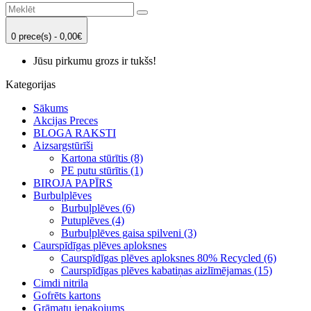
0 prece(s) - 0,00€
Jūsu pirkumu grozs ir tukšs!
Kategorijas
Sākums
Akcijas Preces
BLOGA RAKSTI
Aizsargstūrīši
Kartona stūrītis (8)
PE putu stūrītis (1)
BIROJA PAPĪRS
Burbuļplēves
Burbuļplēves (6)
Putuplēves (4)
Burbuļplēves gaisa spilveni (3)
Caurspīdīgas plēves aploksnes
Caurspīdīgas plēves aploksnes 80% Recycled (6)
Caurspīdīgas plēves kabatiņas aizlīmējamas (15)
Cimdi nitrila
Gofrēts kartons
Grāmatu iepakojums