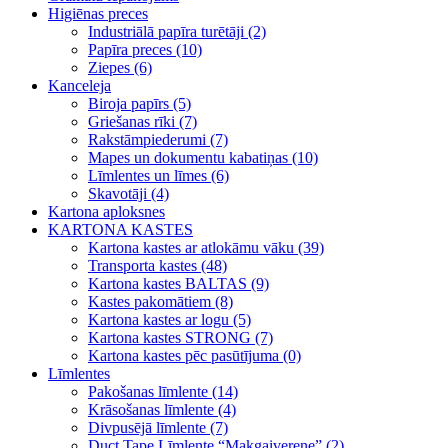
Higiēnas preces
Industriālā papīra turētāji (2)
Papīra preces (10)
Ziepes (6)
Kanceleja
Biroja papīrs (5)
Griešanas rīki (7)
Rakstāmpiederumi (7)
Mapes un dokumentu kabatiņas (10)
Līmlentes un līmes (6)
Skavotāji (4)
Kartona aploksnes
KARTONA KASTES
Kartona kastes ar atlokāmu vāku (39)
Transporta kastes (48)
Kartona kastes BALTAS (9)
Kastes pakomātiem (8)
Kartona kastes ar logu (5)
Kartona kastes STRONG (7)
Kartona kastes pēc pasūtījuma (0)
Līmlentes
Pakošanas līmlente (14)
Krāsošanas līmlente (4)
Divpusējā līmlente (7)
Duct Tape Līmlente “Makgaiverene” (2)