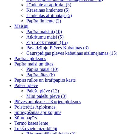
Līmlente ar apdruku (5)
Krāsainās līmlentes (6)
Līmlentas atritinātājs (5)
Papīra līmlente (2)
Maisiņi
Papīra maisiņi (10)
Atkritumu maisi (5)
Zip Lock maisiņi (15)
Pavadzīmju Plēves Kabatiņas (3)
Caurspīdīgās plēves kabatiņas aizlīmējamas (15)
Papīra aploksnes
Papīra maisi un tūtas
Papīra maisi (10)
Papīra tūtas (6)
Papīrs ruļļos un kraftpapīrs kastē
Palešu plēve
Palešu plēve (12)
Mini palešu plēve (3)
Plēves aploksnes - Kurjeraploksnes
Polsterētās Aploksnes
Spriegošanas aprīkojums
Šūnu papīrs
Termo kases lente
Tukšo vietu aizpildītāji
Bio materiāla pildviela (2)