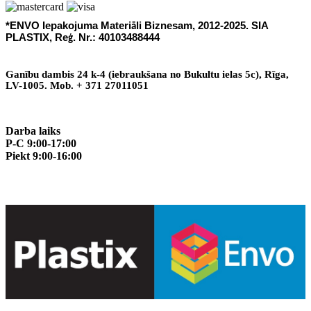
*ENVO Iepakojuma Materi
li Biznesam, 2012-2025. SIA
ā
PLASTIX, Re
. Nr.: 40103488444
ģ
Gan
ī
bu dambis 24 k-4 (iebraukšana no Bukultu ielas 5c), R
ī
ga,
LV-1005. Mob. + 371 27011051
Darba laiks
P-C 9:00-17:00
Piekt 9:00-16:00