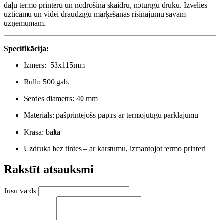
daļu termo printeru un nodrošina skaidru, noturīgu druku. Izvēlies
uzticamu un videi draudzīgu marķēšanas risinājumu savam
uzņēmumam.
Specifikācija:
Izmērs: 58x115mm
Rullī: 500 gab.
Serdes diametrs: 40 mm
Materiāls: pašprintējošs papīrs ar termojutīgu pārklājumu
Krāsa: balta
Uzdruka bez tintes – ar karstumu, izmantojot termo printeri
Rakstīt atsauksmi
Jūsu vārds