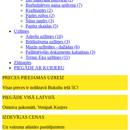
Burbuļplēves gaisa spilveni (7)
Kraftpapīrs (2)
Papīrs ruļļos (2)
Šūnu papīrs (3)
Papīra skaidas (5)
Uzlīmes
Adrešu uzlīmes (10)
Brīdinājuma uzlīmes (3)
Mazās uzlīmītes - dažādas (6)
Pašlīmējošās dokumentu kabatiņas (3)
Termo Eko uzlīmes (11)
Zīdpapīrs
PIEGĀDE AR KURJERU
PRECES PIEEJAMAS UZREIZ
Visas preces ir noliktavā Bukultu ielā 5C!
PIEGĀDE VISĀ LATVIJĀ
Omniva pakomāti, Venipak Kurjers
IZDEVĪGAS CENAS
Un vairuma atlaides pasūtījumiem