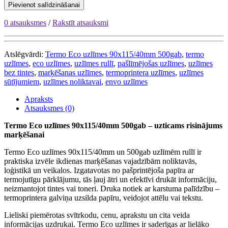
Pievienot salīdzināšanai
0 atsauksmes
/
Rakstīt atsauksmi
Atslēgvārdi:
Termo Eco uzlīmes 90x115/40mm 500gab
,
termo
uzlīmes
,
eco uzlīmes
,
uzlīmes rullī
,
pašlīmējošas uzlīmes
,
uzlīmes
bez tintes
,
marķēšanas uzlīmes
,
termoprintera uzlīmes
,
uzlīmes
sūtījumiem
,
uzlīmes noliktavai
,
envo uzlīmes
Apraksts
Atsauksmes (0)
Termo Eco uzlīmes 90x115/40mm 500gab – uzticams risinājums
marķēšanai
Termo Eco uzlīmes 90x115/40mm un 500gab uzlīmēm rullī ir
praktiska izvēle ikdienas marķēšanas vajadzībām noliktavās,
loģistikā un veikalos. Izgatavotas no pašprintējoša papīra ar
termojutīgu pārklājumu, tās ļauj ātri un efektīvi drukāt informāciju,
neizmantojot tintes vai toneri. Druka notiek ar karstuma palīdzību –
termoprintera galviņa uzsilda papīru, veidojot attēlu vai tekstu.
Lieliski piemērotas svītrkodu, cenu, aprakstu un cita veida
informācijas uzdrukai. Termo Eco uzlīmes ir saderīgas ar lielāko