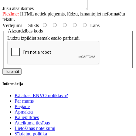
Jūsu atsauksmes
Piezīme:
HTML netiek pieņemts, lūdzu, izmantojiet neformatētu
tekstu.
Vērtējums
Slikts
Labs
Aizsardzības kods
Lūdzu izpildiet zemāk esošo pārbaudi
Turpināt
Informācija
Kā atrast ENVO noliktavu?
Par mums
Piegāde
Apmaksa
Kā iepirkties
Atteikuma tiesības
Lietošanas noteikumi
Sīkdatņu politika