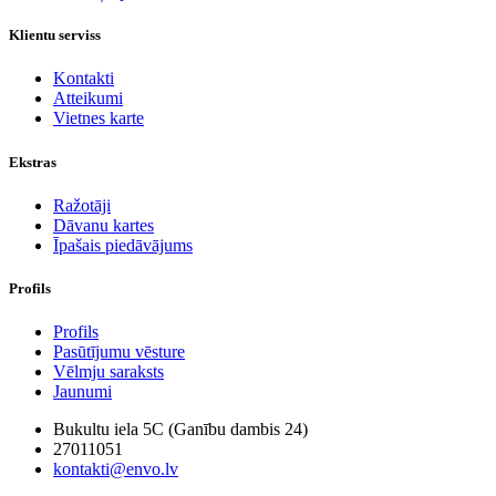
Klientu serviss
Kontakti
Atteikumi
Vietnes karte
Ekstras
Ražotāji
Dāvanu kartes
Īpašais piedāvājums
Profils
Profils
Pasūtījumu vēsture
Vēlmju saraksts
Jaunumi
Bukultu iela 5C (Ganību dambis 24)
27011051
kontakti@envo.lv