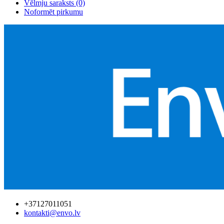
Vēlmju saraksts (0)
Noformēt pirkumu
+37127011051
kontakti@envo.lv