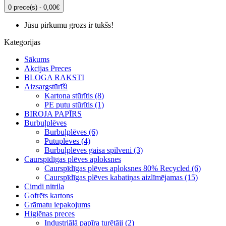
0 prece(s) - 0,00€
Jūsu pirkumu grozs ir tukšs!
Kategorijas
Sākums
Akcijas Preces
BLOGA RAKSTI
Aizsargstūrīši
Kartona stūrītis (8)
PE putu stūrītis (1)
BIROJA PAPĪRS
Burbuļplēves
Burbuļplēves (6)
Putuplēves (4)
Burbuļplēves gaisa spilveni (3)
Caurspīdīgas plēves aploksnes
Caurspīdīgas plēves aploksnes 80% Recycled (6)
Caurspīdīgas plēves kabatiņas aizlīmējamas (15)
Cimdi nitrila
Gofrēts kartons
Grāmatu iepakojums
Higiēnas preces
Industriālā papīra turētāji (2)