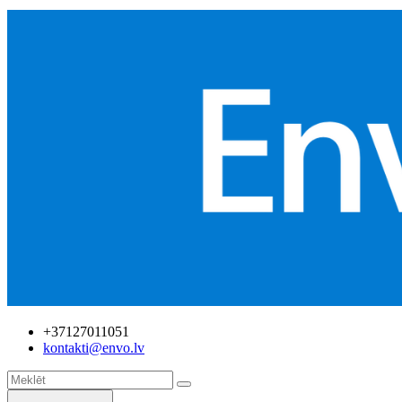
+37127011051
kontakti@envo.lv