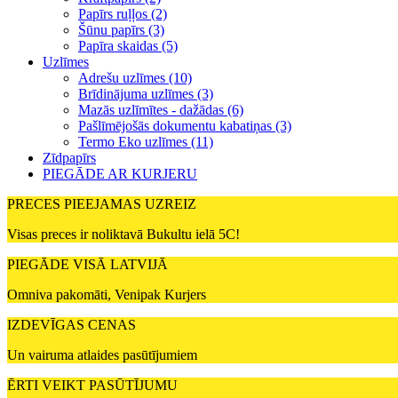
Papīrs ruļļos (2)
Šūnu papīrs (3)
Papīra skaidas (5)
Uzlīmes
Adrešu uzlīmes (10)
Brīdinājuma uzlīmes (3)
Mazās uzlīmītes - dažādas (6)
Pašlīmējošās dokumentu kabatiņas (3)
Termo Eko uzlīmes (11)
Zīdpapīrs
PIEGĀDE AR KURJERU
PRECES PIEEJAMAS UZREIZ
Visas preces ir noliktavā Bukultu ielā 5C!
PIEGĀDE VISĀ LATVIJĀ
Omniva pakomāti, Venipak Kurjers
IZDEVĪGAS CENAS
Un vairuma atlaides pasūtījumiem
ĒRTI VEIKT PASŪTĪJUMU