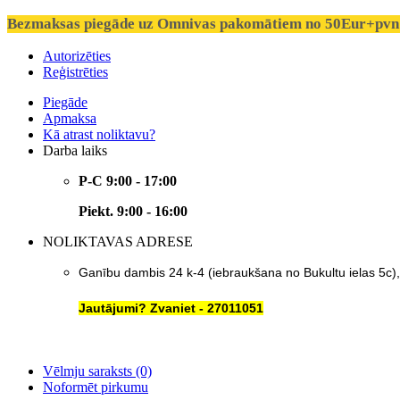
Bezmaksas piegāde uz Omnivas pakomātiem no 50Eur+pvn 
Autorizēties
Reģistrēties
Piegāde
Apmaksa
Kā atrast noliktavu?
Darba laiks
P-C 9:00 - 17:00
Piekt. 9:00 - 16:00
NOLIKTAVAS ADRESE
Ganību dambis 24 k-4 (iebraukšana no Bukultu ielas 5c)
Jautājumi? Zvaniet - 27011051
Vēlmju saraksts (0)
Noformēt pirkumu