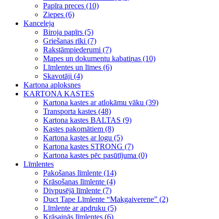
Papīra preces (10)
Ziepes (6)
Kanceleja
Biroja papīrs (5)
Griešanas rīki (7)
Rakstāmpiederumi (7)
Mapes un dokumentu kabatiņas (10)
Līmlentes un līmes (6)
Skavotāji (4)
Kartona aploksnes
KARTONA KASTES
Kartona kastes ar atlokāmu vāku (39)
Transporta kastes (48)
Kartona kastes BALTAS (9)
Kastes pakomātiem (8)
Kartona kastes ar logu (5)
Kartona kastes STRONG (7)
Kartona kastes pēc pasūtījuma (0)
Līmlentes
Pakošanas līmlente (14)
Krāsošanas līmlente (4)
Divpusējā līmlente (7)
Duct Tape Līmlente “Makgaiverene” (2)
Līmlente ar apdruku (5)
Krāsainās līmlentes (6)