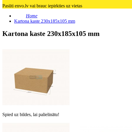
Pasūti envo.lv vai brauc iepirkties uz vietas
Home
Kartona kaste 230x185x105 mm
Kartona kaste 230x185x105 mm
Spied uz bildes, lai palielinātu!