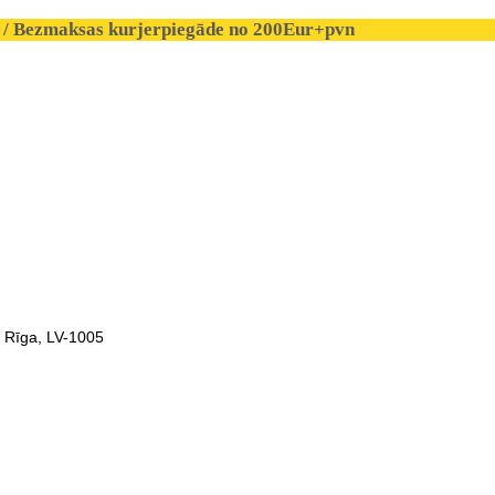
/ Bezmaksas kurjerpiegāde no 200Eur+pvn
, Rīga, LV-1005