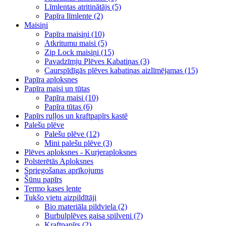
Līmlentas atritinātājs (5)
Papīra līmlente (2)
Maisiņi
Papīra maisiņi (10)
Atkritumu maisi (5)
Zip Lock maisiņi (15)
Pavadzīmju Plēves Kabatiņas (3)
Caurspīdīgās plēves kabatiņas aizlīmējamas (15)
Papīra aploksnes
Papīra maisi un tūtas
Papīra maisi (10)
Papīra tūtas (6)
Papīrs ruļļos un kraftpapīrs kastē
Palešu plēve
Palešu plēve (12)
Mini palešu plēve (3)
Plēves aploksnes - Kurjeraploksnes
Polsterētās Aploksnes
Spriegošanas aprīkojums
Šūnu papīrs
Termo kases lente
Tukšo vietu aizpildītāji
Bio materiāla pildviela (2)
Burbuļplēves gaisa spilveni (7)
Kraftpapīrs (2)