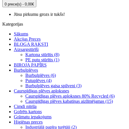
0 prece(s) - 0,00€
Jūsu pirkumu grozs ir tukšs!
Kategorijas
Sākums
Akcijas Preces
BLOGA RAKSTI
Aizsargstūrīši
Kartona stūrītis (8)
PE putu stūrītis (1)
BIROJA PAPĪRS
Burbuļplēves
Burbuļplēves (6)
Putuplēves (4)
Burbuļplēves gaisa spilveni (3)
Caurspīdīgas plēves aploksnes
Caurspīdīgas plēves aploksnes 80% Recycled (6)
Caurspīdīgas plēves kabatiņas aizlīmējamas (15)
Cimdi nitrila
Gofrēts kartons
Grāmatu iepakojums
Higiēnas preces
Industriālā papīra turētāji (2)