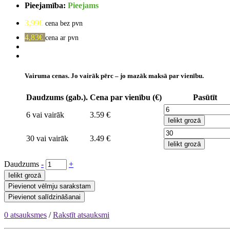
Pieejamība:
Pieejams
3,99€
cena bez pvn
4,83€
cena ar pvn
Vairuma cenas. Jo vairāk pērc – jo mazāk maksā par vienību.
Daudzums (gab.).
Cena par vienību (€)
Pasūtīt
6 vai vairāk
3.59 €
Ielikt grozā
30 vai vairāk
3.49 €
Ielikt grozā
Daudzums
-
+
Ielikt grozā
Pievienot vēlmju sarakstam
Pievienot salīdzināšanai
0 atsauksmes
/
Rakstīt atsauksmi