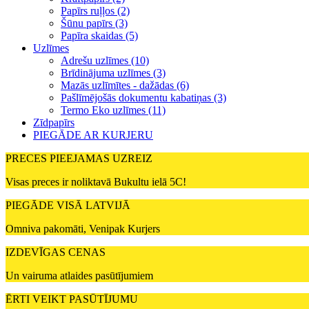
Papīrs ruļļos (2)
Šūnu papīrs (3)
Papīra skaidas (5)
Uzlīmes
Adrešu uzlīmes (10)
Brīdinājuma uzlīmes (3)
Mazās uzlīmītes - dažādas (6)
Pašlīmējošās dokumentu kabatiņas (3)
Termo Eko uzlīmes (11)
Zīdpapīrs
PIEGĀDE AR KURJERU
PRECES PIEEJAMAS UZREIZ
Visas preces ir noliktavā Bukultu ielā 5C!
PIEGĀDE VISĀ LATVIJĀ
Omniva pakomāti, Venipak Kurjers
IZDEVĪGAS CENAS
Un vairuma atlaides pasūtījumiem
ĒRTI VEIKT PASŪTĪJUMU