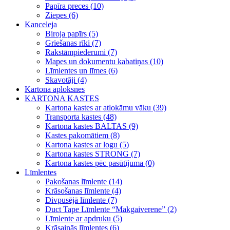
Papīra preces (10)
Ziepes (6)
Kanceleja
Biroja papīrs (5)
Griešanas rīki (7)
Rakstāmpiederumi (7)
Mapes un dokumentu kabatiņas (10)
Līmlentes un līmes (6)
Skavotāji (4)
Kartona aploksnes
KARTONA KASTES
Kartona kastes ar atlokāmu vāku (39)
Transporta kastes (48)
Kartona kastes BALTAS (9)
Kastes pakomātiem (8)
Kartona kastes ar logu (5)
Kartona kastes STRONG (7)
Kartona kastes pēc pasūtījuma (0)
Līmlentes
Pakošanas līmlente (14)
Krāsošanas līmlente (4)
Divpusējā līmlente (7)
Duct Tape Līmlente “Makgaiverene” (2)
Līmlente ar apdruku (5)
Krāsainās līmlentes (6)