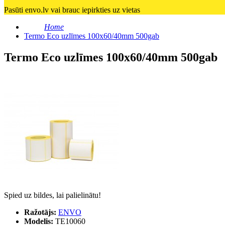
Pasūti envo.lv vai brauc iepirkties uz vietas
Home
Termo Eco uzlīmes 100x60/40mm 500gab
Termo Eco uzlīmes 100x60/40mm 500gab
Spied uz bildes, lai palielinātu!
Ražotājs:
ENVO
Modelis:
TE10060