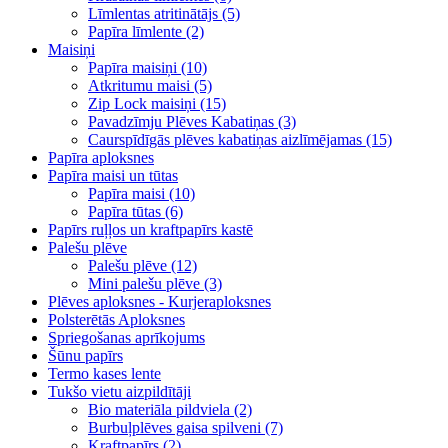
Līmlentas atritinātājs (5)
Papīra līmlente (2)
Maisiņi
Papīra maisiņi (10)
Atkritumu maisi (5)
Zip Lock maisiņi (15)
Pavadzīmju Plēves Kabatiņas (3)
Caurspīdīgās plēves kabatiņas aizlīmējamas (15)
Papīra aploksnes
Papīra maisi un tūtas
Papīra maisi (10)
Papīra tūtas (6)
Papīrs ruļļos un kraftpapīrs kastē
Palešu plēve
Palešu plēve (12)
Mini palešu plēve (3)
Plēves aploksnes - Kurjeraploksnes
Polsterētās Aploksnes
Spriegošanas aprīkojums
Šūnu papīrs
Termo kases lente
Tukšo vietu aizpildītāji
Bio materiāla pildviela (2)
Burbuļplēves gaisa spilveni (7)
Kraftpapīrs (2)