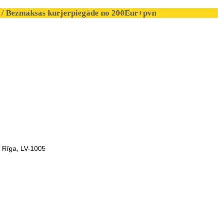
/ Bezmaksas kurjerpiegāde no 200Eur+pvn
, Rīga, LV-1005