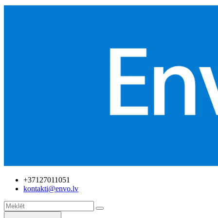
+37127011051
kontakti@envo.lv