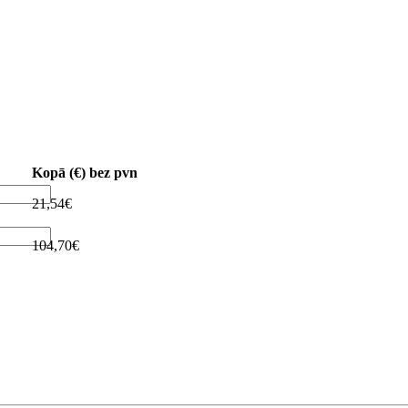
Kopā (€) bez pvn
21,54€
104,70€