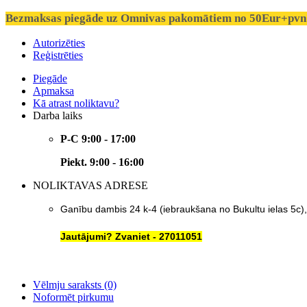
Bezmaksas piegāde uz Omnivas pakomātiem no 50Eur+pvn 
Autorizēties
Reģistrēties
Piegāde
Apmaksa
Kā atrast noliktavu?
Darba laiks
P-C 9:00 - 17:00
Piekt. 9:00 - 16:00
NOLIKTAVAS ADRESE
Ganību dambis 24 k-4 (iebraukšana no Bukultu ielas 5c)
Jautājumi? Zvaniet - 27011051
Vēlmju saraksts (0)
Noformēt pirkumu