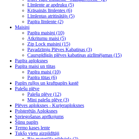
Līmlente ar apdruku (5)
Krāsainās līmlentes (6)
Līmlentas atritinātājs (5)
Papīra līmlente (2)
Maisiņi
Papīra maisiņi (10)
Atkritumu maisi (5)
Zip Lock maisiņi (15)
Pavadzīmju Plēves Kabatiņas (3)
Caurspīdīgās plēves kabatiņas aizlīmējamas (15)
Papīra aploksnes
Papīra maisi un tūtas
Papīra maisi (10)
Papīra tūtas (6)
Papīrs ruļļos un kraftpapīrs kastē
Palešu plēve
Palešu plēve (12)
Mini palešu plēve (3)
Plēves aploksnes - Kurjeraploksnes
Polsterētās Aploksnes
Spriegošanas aprīkojums
Šūnu papīrs
Termo kases lente
Tukšo vietu aizpildītāji
Bio materiāla pildviela (2)