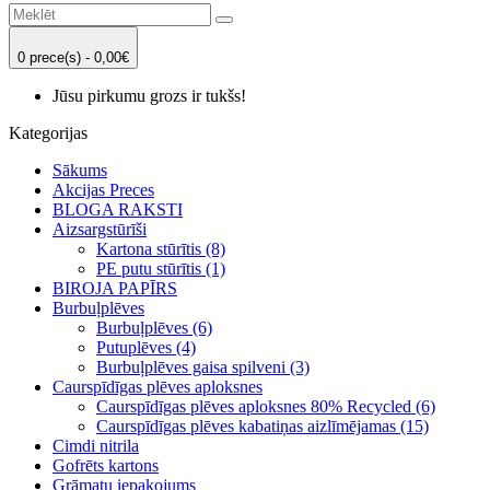
0 prece(s) - 0,00€
Jūsu pirkumu grozs ir tukšs!
Kategorijas
Sākums
Akcijas Preces
BLOGA RAKSTI
Aizsargstūrīši
Kartona stūrītis (8)
PE putu stūrītis (1)
BIROJA PAPĪRS
Burbuļplēves
Burbuļplēves (6)
Putuplēves (4)
Burbuļplēves gaisa spilveni (3)
Caurspīdīgas plēves aploksnes
Caurspīdīgas plēves aploksnes 80% Recycled (6)
Caurspīdīgas plēves kabatiņas aizlīmējamas (15)
Cimdi nitrila
Gofrēts kartons
Grāmatu iepakojums