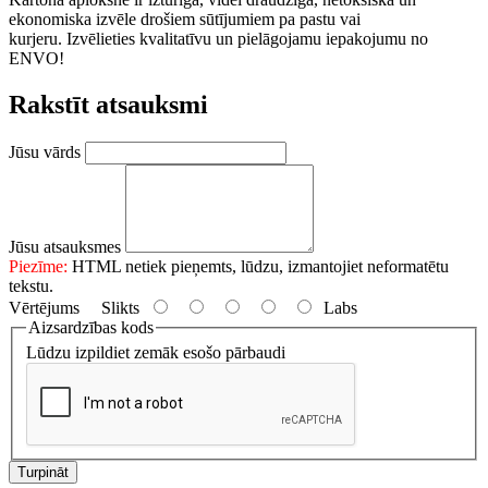
ekonomiska izvēle drošiem sūtījumiem pa pastu vai
kurjeru.
Izvēlieties kvalitatīvu un pielāgojamu iepakojumu no
ENVO!
Rakstīt atsauksmi
Jūsu vārds
Jūsu atsauksmes
Piezīme:
HTML netiek pieņemts, lūdzu, izmantojiet neformatētu
tekstu.
Vērtējums
Slikts
Labs
Aizsardzības kods
Lūdzu izpildiet zemāk esošo pārbaudi
Turpināt