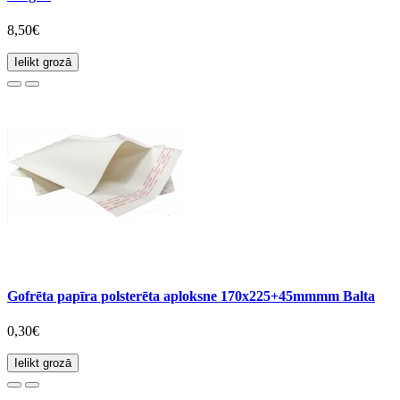
8,50€
Ielikt grozā
Gofrēta papīra polsterēta aploksne 170x225+45mmmm Balta
0,30€
Ielikt grozā