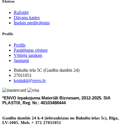
Ekstras
Ražotāji
Dāvanu kartes
Īpašais piedāvājums
Profils
Profils
Pasūtījumu vēsture
Vēlmju saraksts
Jaunumi
Bukultu iela 5C (Ganību dambis 24)
27011051
kontakti@envo.lv
*ENVO Iepakojuma Materi
li Biznesam, 2012-2025. SIA
ā
PLASTIX, Re
. Nr.: 40103488444
ģ
Gan
ī
bu dambis 24 k-4 (iebraukšana no Bukultu ielas 5c), R
ī
ga,
LV-1005. Mob. + 371 27011051