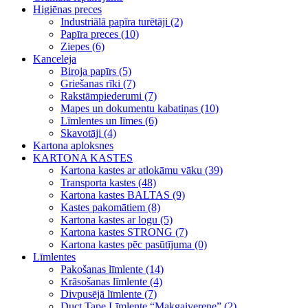
Higiēnas preces
Industriālā papīra turētāji (2)
Papīra preces (10)
Ziepes (6)
Kanceleja
Biroja papīrs (5)
Griešanas rīki (7)
Rakstāmpiederumi (7)
Mapes un dokumentu kabatiņas (10)
Līmlentes un līmes (6)
Skavotāji (4)
Kartona aploksnes
KARTONA KASTES
Kartona kastes ar atlokāmu vāku (39)
Transporta kastes (48)
Kartona kastes BALTAS (9)
Kastes pakomātiem (8)
Kartona kastes ar logu (5)
Kartona kastes STRONG (7)
Kartona kastes pēc pasūtījuma (0)
Līmlentes
Pakošanas līmlente (14)
Krāsošanas līmlente (4)
Divpusējā līmlente (7)
Duct Tape Līmlente “Makgaiverene” (2)