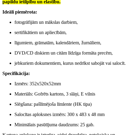
papildu ietilpību un elastību.
Ideāli piemērota:
fotogrāfijām un mākslas darbiem,
sertifikātiem un apliecībām,
līgumiem, grāmatām, kalendāriem, žurnāliem,
DVD/CD diskiem un citām līdzīga formāta precēm,
jebkuriem dokumentiem, kurus nedrīkst sabojāt vai salocīt.
Specifikācija:
Izmērs: 352x520x52mm
Materiāls: Gofrēts kartons, 3 slāņi, E vilnis
Slēgšana: pašlīmējoša līmlente (HK tipa)
Salocītas aploksnes izmērs: 300 x 483 x 48 mm
Minimālais pasūtījuma daudzums: 25 gab.
Kartona aploksne ir
izturīga, videi draudzīga, netoksiska
un