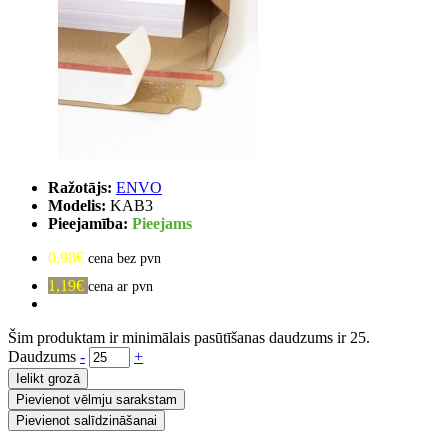
Ražotājs:
ENVO
Modelis:
KAB3
Pieejamība:
Pieejams
0,98€
cena bez pvn
1,19€
cena ar pvn
Šim produktam ir minimālais pasūtīšanas daudzums ir 25.
Daudzums
-
+
Ielikt grozā
Pievienot vēlmju sarakstam
Pievienot salīdzināšanai