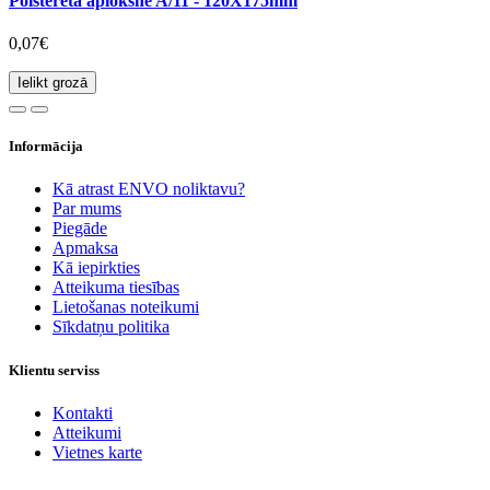
Polsterēta aploksne A/11 - 120X175mm
0,07€
Ielikt grozā
Informācija
Kā atrast ENVO noliktavu?
Par mums
Piegāde
Apmaksa
Kā iepirkties
Atteikuma tiesības
Lietošanas noteikumi
Sīkdatņu politika
Klientu serviss
Kontakti
Atteikumi
Vietnes karte