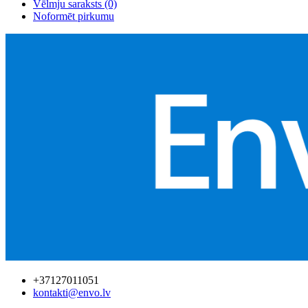
Vēlmju saraksts (0)
Noformēt pirkumu
+37127011051
kontakti@envo.lv