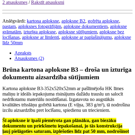
2 atsauksmes
/
Rakstīt atsauksmi
Atslēgvārdi:
kartona aploksne
,
aploksne B2
,
gofrēta aploksne
,
pastam
,
aploksnes fotogrāfijām
,
aploksne dokumentiem
,
aploksne
grāmatām
,
izturīga aploksne
,
aploksne sūtījumiem
,
aploksne bez
locīšanas
,
aploksne ar līmlenti
,
aploksne ar paplašinājumu
,
aploksne
līdz 50mm
Apraksts
Atsauksmes (2)
Brūna kartona aploksne B3 – droša un izturīga
dokumentu aizsardzība sūtījumiem
Kartona aploksne B3-352x520x52mm ar pašlīmējošu HK līmes
maliņu ir ideāls iepakojuma risinājums dažādu trauslu un salocīt
nedrīkstamu materiālu nosūtīšanai. Izgatavota no augstākās
kvalitātes trīsslāņu gofrētā kartona (E viļņa, 383 g/m²), tā nodrošina
izcilu aizsardzību pret locīšanu, spiedienu un triecieniem.
Šī aploksne ir īpaši piemērota gan plānāku, gan biezāku
dokumentu un priekšmetu iepakošanai, jo tās konstrukcija
ļauj
pielāgoties saturam
, izplešoties līdz pat
50 mm
, nodrošinot