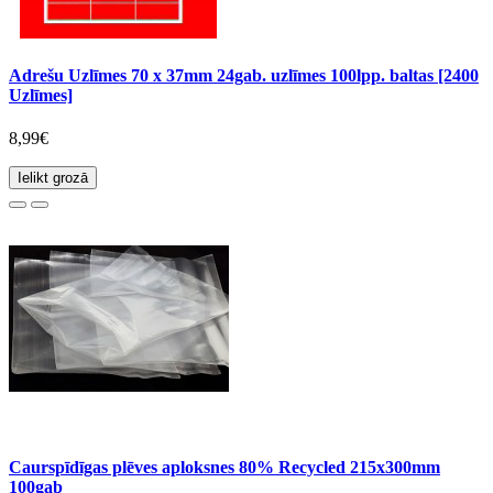
Adrešu Uzlīmes 70 x 37mm 24gab. uzlīmes 100lpp. baltas [2400
Uzlīmes]
8,99€
Ielikt grozā
Caurspīdīgas plēves aploksnes 80% Recycled 215x300mm
100gab