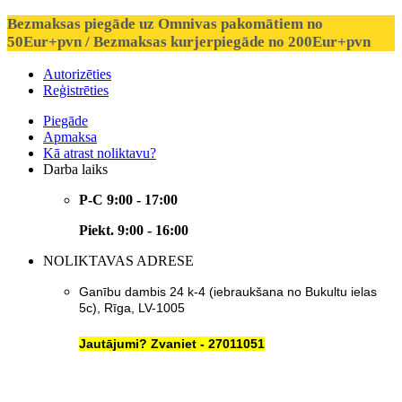
Bezmaksas piegāde uz Omnivas pakomātiem no
50Eur+pvn / Bezmaksas kurjerpiegāde no 200Eur+pvn
Autorizēties
Reģistrēties
Piegāde
Apmaksa
Kā atrast noliktavu?
Darba laiks
P-C 9:00 - 17:00
Piekt. 9:00 - 16:00
NOLIKTAVAS ADRESE
Ganību dambis 24 k-4 (iebraukšana no Bukultu ielas
5c), Rīga, LV-1005
Jautājumi? Zvaniet - 27011051