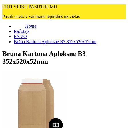
ĒRTI VEIKT PASŪTĪJUMU
Pasūti envo.lv vai brauc iepirkties uz vietas
Home
Ražotājs
ENVO
Brūna Kartona Aploksne B3 352x520x52mm
Brūna Kartona Aploksne B3
352x520x52mm