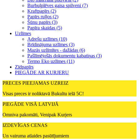
Burbuļplēves gaisa spilveni (7)
Kraftpapīrs (2)
Papīrs ruļļos (2)
Šūnu papīrs (3)
Papīra skaidas (5)
Uzlīmes
Adrešu uzlīmes (10)
Brīdinājuma uzlīmes (3)
Mazās uzlīmītes - dažādas (6)
Pašlīmējošās dokumentu kabatiņas (3)
Termo Eko uzlīmes (11)
Zīdpapīrs
PIEGĀDE AR KURJERU
PRECES PIEEJAMAS UZREIZ
Visas preces ir noliktavā Bukultu ielā 5C!
PIEGĀDE VISĀ LATVIJĀ
Omniva pakomāti, Venipak Kurjers
IZDEVĪGAS CENAS
Un vairuma atlaides pasūtījumiem