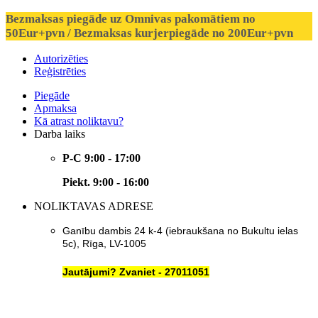
Bezmaksas piegāde uz Omnivas pakomātiem no
50Eur+pvn / Bezmaksas kurjerpiegāde no 200Eur+pvn
Autorizēties
Reģistrēties
Piegāde
Apmaksa
Kā atrast noliktavu?
Darba laiks
P-C 9:00 - 17:00
Piekt. 9:00 - 16:00
NOLIKTAVAS ADRESE
Ganību dambis 24 k-4 (iebraukšana no Bukultu ielas
5c), Rīga, LV-1005
Jautājumi? Zvaniet - 27011051