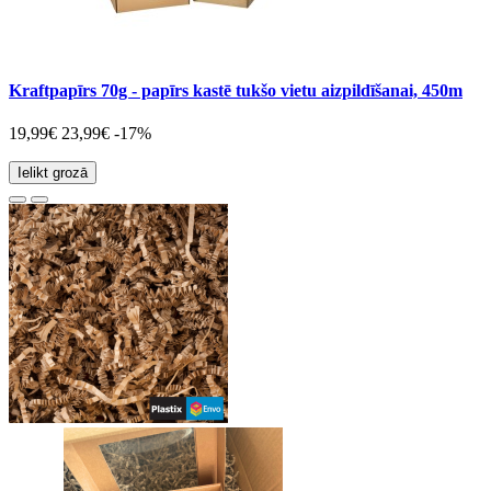
Kraftpapīrs 70g - papīrs kastē tukšo vietu aizpildīšanai, 450m
19,99€
23,99€
-17%
Ielikt grozā