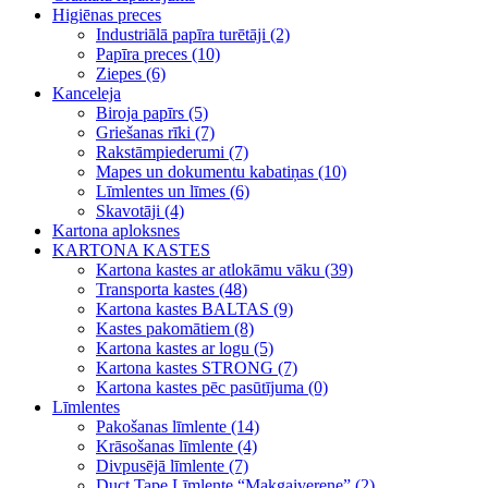
Higiēnas preces
Industriālā papīra turētāji (2)
Papīra preces (10)
Ziepes (6)
Kanceleja
Biroja papīrs (5)
Griešanas rīki (7)
Rakstāmpiederumi (7)
Mapes un dokumentu kabatiņas (10)
Līmlentes un līmes (6)
Skavotāji (4)
Kartona aploksnes
KARTONA KASTES
Kartona kastes ar atlokāmu vāku (39)
Transporta kastes (48)
Kartona kastes BALTAS (9)
Kastes pakomātiem (8)
Kartona kastes ar logu (5)
Kartona kastes STRONG (7)
Kartona kastes pēc pasūtījuma (0)
Līmlentes
Pakošanas līmlente (14)
Krāsošanas līmlente (4)
Divpusējā līmlente (7)
Duct Tape Līmlente “Makgaiverene” (2)