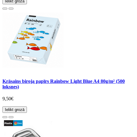
Ielikt grozā
Krāsains biroja papīrs Rainbow Light Blue A4 80g/m² (500
loksnes)
9,50€
Ielikt grozā