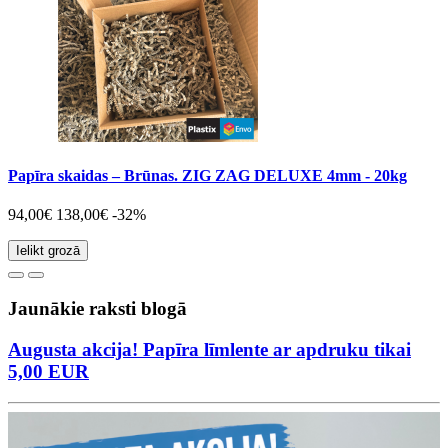
Papīra skaidas – Brūnas. ZIG ZAG DELUXE 4mm - 20kg
94,00€
138,00€
-32%
Ielikt grozā
Jaunākie raksti blogā
Augusta akcija! Papīra līmlente ar apdruku tikai
5,00 EUR