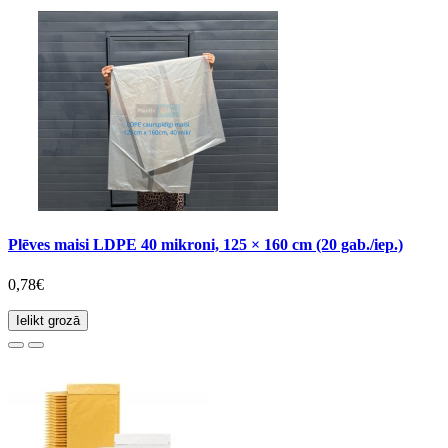
Plēves maisi LDPE 40 mikroni, 125 × 160 cm (20 gab./iep.)
0,78€
Ielikt grozā