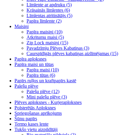
Līmlente ar apdruku (5)
Krāsainās līmlentes (6)
Līmlentas atritinātājs (5)
Papīra līmlente (2)
Maisiņi
Papīra maisiņi (10)
Atkritumu maisi (5)
Zip Lock maisiņi (15)
Pavadzīmju Plēves Kabatiņas (3)
Caurspīdīgās plēves kabatiņas aizlīmējamas (15)
Papīra aploksnes
Papīra maisi un tūtas
Papīra maisi (10)
Papīra tūtas (6)
Papīrs ruļļos un kraftpapīrs kastē
Palešu plēve
Palešu plēve (12)
Mini palešu plēve (3)
Plēves aploksnes - Kurjeraploksnes
Polsterētās Aploksnes
Spriegošanas aprīkojums
Šūnu papīrs
Termo kases lente
Tukšo vietu aizpildītāji
Bio materiāla pildviela (2)