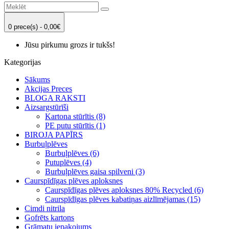
0 prece(s) - 0,00€
Jūsu pirkumu grozs ir tukšs!
Kategorijas
Sākums
Akcijas Preces
BLOGA RAKSTI
Aizsargstūrīši
Kartona stūrītis (8)
PE putu stūrītis (1)
BIROJA PAPĪRS
Burbuļplēves
Burbuļplēves (6)
Putuplēves (4)
Burbuļplēves gaisa spilveni (3)
Caurspīdīgas plēves aploksnes
Caurspīdīgas plēves aploksnes 80% Recycled (6)
Caurspīdīgas plēves kabatiņas aizlīmējamas (15)
Cimdi nitrila
Gofrēts kartons
Grāmatu iepakojums