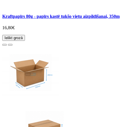
Kraftpapīrs 80g - papīrs kastē tukšo vietu aizpildīšanai, 350m
16,80€
Ielikt grozā