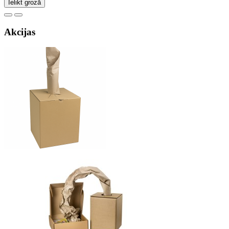
Ielikt grozā
Akcijas