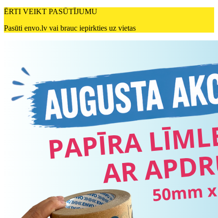
ĒRTI VEIKT PASŪTĪJUMU
Pasūti envo.lv vai brauc iepirkties uz vietas