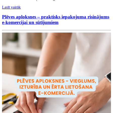
Lasīt vairāk
Plēves aploksnes – praktisks iepakojuma risinājums
e-komercijai un sūtījumiem