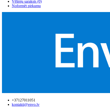
Vēlmju saraksts (0)
Noformēt pirkumu
+37127011051
kontakti@envo.lv