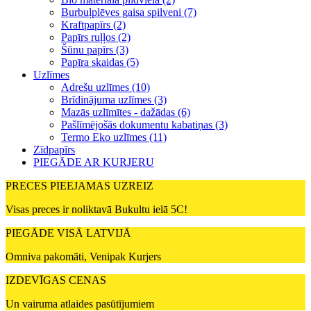
Burbuļplēves gaisa spilveni (7)
Kraftpapīrs (2)
Papīrs ruļļos (2)
Šūnu papīrs (3)
Papīra skaidas (5)
Uzlīmes
Adrešu uzlīmes (10)
Brīdinājuma uzlīmes (3)
Mazās uzlīmītes - dažādas (6)
Pašlīmējošās dokumentu kabatiņas (3)
Termo Eko uzlīmes (11)
Zīdpapīrs
PIEGĀDE AR KURJERU
PRECES PIEEJAMAS UZREIZ
Visas preces ir noliktavā Bukultu ielā 5C!
PIEGĀDE VISĀ LATVIJĀ
Omniva pakomāti, Venipak Kurjers
IZDEVĪGAS CENAS
Un vairuma atlaides pasūtījumiem