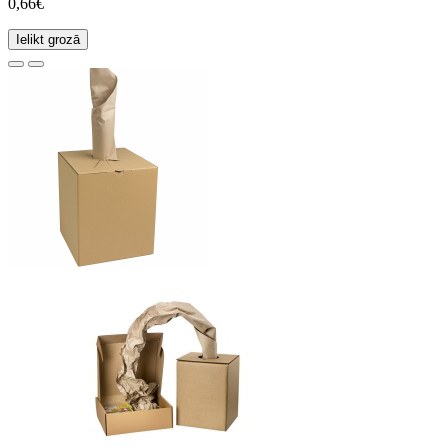
0,66€
Ielikt grozā