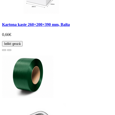
Kartona kaste 260×200×390 mm, Balta
0,66€
Ielikt grozā