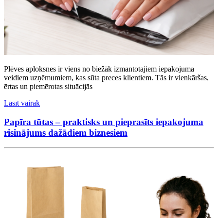
Plēves aploksnes ir viens no biežāk izmantotajiem iepakojuma
veidiem uzņēmumiem, kas sūta preces klientiem. Tās ir vienkāršas,
ērtas un piemērotas situācijās
Lasīt vairāk
Papīra tūtas – praktisks un pieprasīts iepakojuma
risinājums dažādiem biznesiem