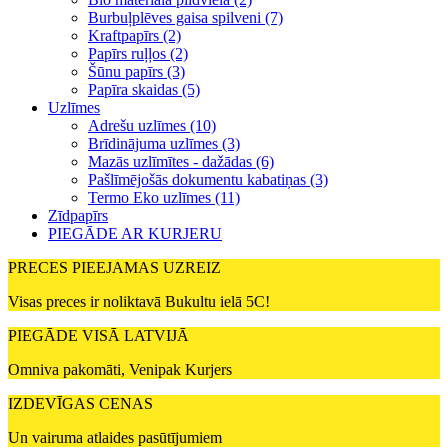
Burbuļplēves gaisa spilveni (7)
Kraftpapīrs (2)
Papīrs ruļļos (2)
Šūnu papīrs (3)
Papīra skaidas (5)
Uzlīmes
Adrešu uzlīmes (10)
Brīdinājuma uzlīmes (3)
Mazās uzlīmītes - dažādas (6)
Pašlīmējošās dokumentu kabatiņas (3)
Termo Eko uzlīmes (11)
Zīdpapīrs
PIEGĀDE AR KURJERU
PRECES PIEEJAMAS UZREIZ
Visas preces ir noliktavā Bukultu ielā 5C!
PIEGĀDE VISĀ LATVIJĀ
Omniva pakomāti, Venipak Kurjers
IZDEVĪGAS CENAS
Un vairuma atlaides pasūtījumiem