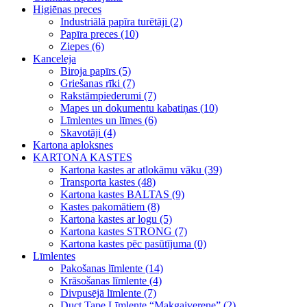
Higiēnas preces
Industriālā papīra turētāji (2)
Papīra preces (10)
Ziepes (6)
Kanceleja
Biroja papīrs (5)
Griešanas rīki (7)
Rakstāmpiederumi (7)
Mapes un dokumentu kabatiņas (10)
Līmlentes un līmes (6)
Skavotāji (4)
Kartona aploksnes
KARTONA KASTES
Kartona kastes ar atlokāmu vāku (39)
Transporta kastes (48)
Kartona kastes BALTAS (9)
Kastes pakomātiem (8)
Kartona kastes ar logu (5)
Kartona kastes STRONG (7)
Kartona kastes pēc pasūtījuma (0)
Līmlentes
Pakošanas līmlente (14)
Krāsošanas līmlente (4)
Divpusējā līmlente (7)
Duct Tape Līmlente “Makgaiverene” (2)