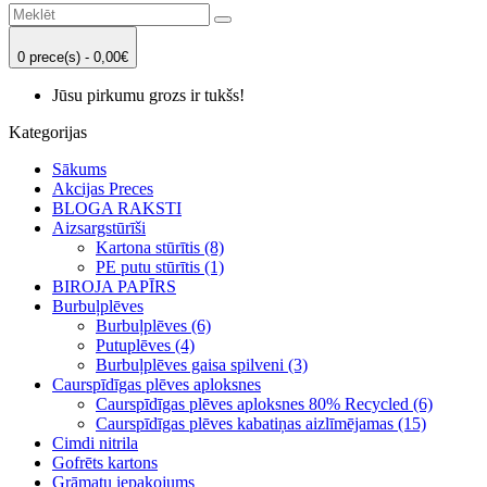
0 prece(s) - 0,00€
Jūsu pirkumu grozs ir tukšs!
Kategorijas
Sākums
Akcijas Preces
BLOGA RAKSTI
Aizsargstūrīši
Kartona stūrītis (8)
PE putu stūrītis (1)
BIROJA PAPĪRS
Burbuļplēves
Burbuļplēves (6)
Putuplēves (4)
Burbuļplēves gaisa spilveni (3)
Caurspīdīgas plēves aploksnes
Caurspīdīgas plēves aploksnes 80% Recycled (6)
Caurspīdīgas plēves kabatiņas aizlīmējamas (15)
Cimdi nitrila
Gofrēts kartons
Grāmatu iepakojums