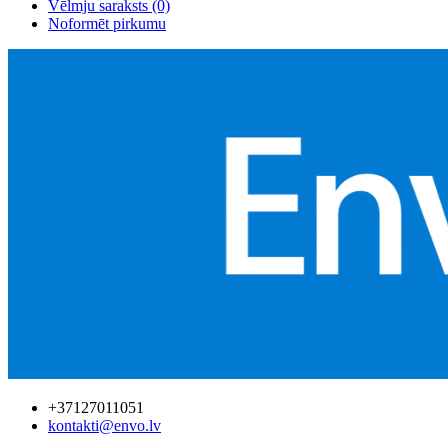
Vēlmju saraksts (0)
Noformēt pirkumu
+37127011051
kontakti@envo.lv