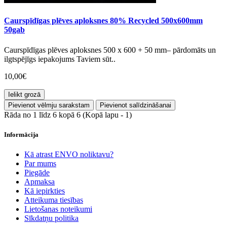
Caurspīdīgas plēves aploksnes 80% Recycled 500x600mm
50gab
Caurspīdīgas plēves aploksnes 500 x 600 + 50 mm– pārdomāts un
ilgtspējīgs iepakojums Taviem sūt..
10,00€
Ielikt grozā
Pievienot vēlmju sarakstam
Pievienot salīdzināšanai
Rāda no 1 līdz 6 kopā 6 (Kopā lapu - 1)
Informācija
Kā atrast ENVO noliktavu?
Par mums
Piegāde
Apmaksa
Kā iepirkties
Atteikuma tiesības
Lietošanas noteikumi
Sīkdatņu politika