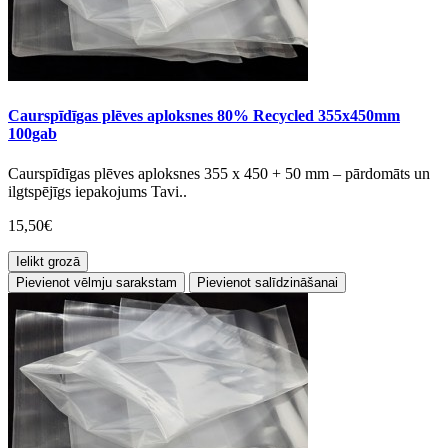
Caurspīdīgas plēves aploksnes 80% Recycled 355x450mm
100gab
Caurspīdīgas plēves aploksnes 355 x 450 + 50 mm – pārdomāts un
ilgtspējīgs iepakojums Tavi..
15,50€
Ielikt grozā
Pievienot vēlmju sarakstam
Pievienot salīdzināšanai