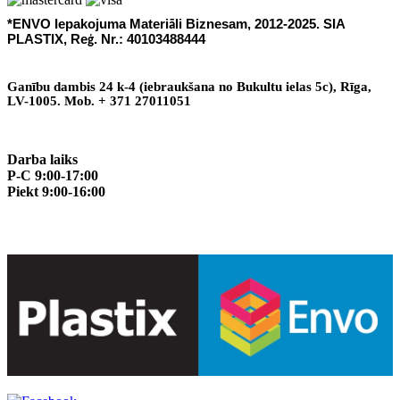
*ENVO Iepakojuma Materi
li Biznesam, 2012-2025. SIA
ā
PLASTIX, Re
. Nr.: 40103488444
ģ
Gan
ī
bu dambis 24 k-4 (iebraukšana no Bukultu ielas 5c), R
ī
ga,
LV-1005. Mob. + 371 27011051
Darba laiks
P-C 9:00-17:00
Piekt 9:00-16:00