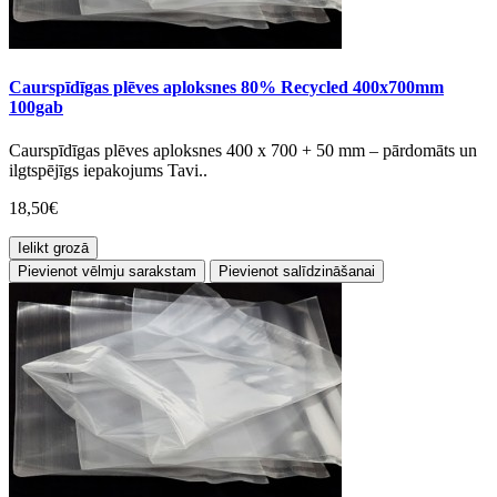
Caurspīdīgas plēves aploksnes 80% Recycled 400x700mm
100gab
Caurspīdīgas plēves aploksnes 400 x 700 + 50 mm – pārdomāts un
ilgtspējīgs iepakojums Tavi..
18,50€
Ielikt grozā
Pievienot vēlmju sarakstam
Pievienot salīdzināšanai