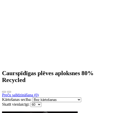
Caurspīdīgas plēves aploksnes 80%
Recycled
Preču salīdzināšana (0)
Kārtošanas secība:
Skatīt vienlaicīgi: