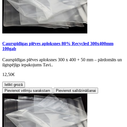
Caurspīdīgas plēves aploksnes 80% Recycled 300x400mm
100gab
Caurspīdīgas plēves aploksnes 300 x 400 + 50 mm – pārdomāts un
ilgtspējīgs iepakojums Tavi..
12,50€
Ielikt grozā
Pievienot vēlmju sarakstam
Pievienot salīdzināšanai