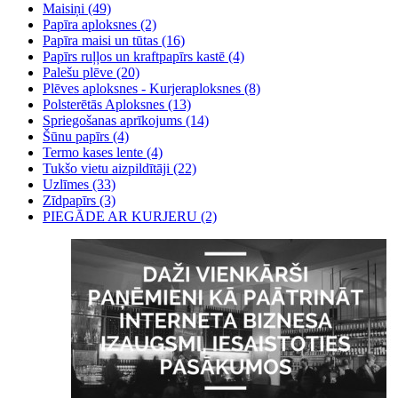
Maisiņi (49)
Papīra aploksnes (2)
Papīra maisi un tūtas (16)
Papīrs ruļļos un kraftpapīrs kastē (4)
Palešu plēve (20)
Plēves aploksnes - Kurjeraploksnes (8)
Polsterētās Aploksnes (13)
Spriegošanas aprīkojums (14)
Šūnu papīrs (4)
Termo kases lente (4)
Tukšo vietu aizpildītāji (22)
Uzlīmes (33)
Zīdpapīrs (3)
PIEGĀDE AR KURJERU (2)