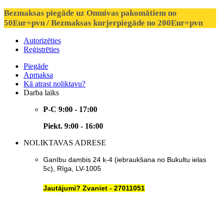
Bezmaksas piegāde uz Omnivas pakomātiem no
50Eur+pvn / Bezmaksas kurjerpiegāde no 200Eur+pvn
Autorizēties
Reģistrēties
Piegāde
Apmaksa
Kā atrast noliktavu?
Darba laiks
P-C 9:00 - 17:00
Piekt. 9:00 - 16:00
NOLIKTAVAS ADRESE
Ganību dambis 24 k-4 (iebraukšana no Bukultu ielas
5c), Rīga, LV-1005
Jautājumi? Zvaniet - 27011051