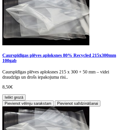
Caurspīdīgas plēves aploksnes 80% Recycled 215x300mm
100gab
Caurspīdīgas plēves aploksnes 215 x 300 + 50 mm – videi
draudzīgs un drošs iepakojuma risi..
8,50€
Ielikt grozā
Pievienot vēlmju sarakstam
Pievienot salīdzināšanai