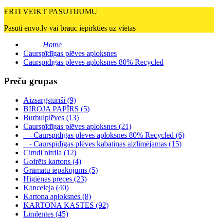
ĒRTI VEIKT PASŪTĪJUMU
Pasūti envo.lv vai brauc iepirkties uz vietas
Home
Caurspīdīgas plēves aploksnes
Caurspīdīgas plēves aploksnes 80% Recycled
Preču grupas
Aizsargstūrīši (9)
BIROJA PAPĪRS (5)
Burbuļplēves (13)
Caurspīdīgas plēves aploksnes (21)
- Caurspīdīgas plēves aploksnes 80% Recycled (6)
- Caurspīdīgas plēves kabatiņas aizlīmējamas (15)
Cimdi nitrila (12)
Gofrēts kartons (4)
Grāmatu iepakojums (5)
Higiēnas preces (23)
Kanceleja (40)
Kartona aploksnes (8)
KARTONA KASTES (92)
Līmlentes (45)