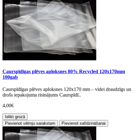
Caurspīdīgas plēves aploksnes 80% Recycled 120x170mm
100gab
Caurspīdīgas plēves aploksnes 120x170 mm – videi draudzīgs un
drošs iepakojuma risinājums Caurspīdī..
4,00€
Ielikt grozā
Pievienot vēlmju sarakstam
Pievienot salīdzināšanai