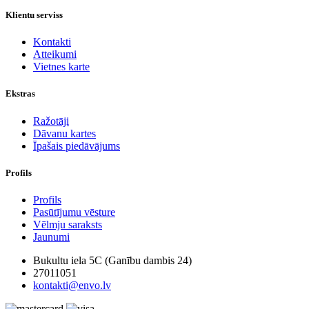
Klientu serviss
Kontakti
Atteikumi
Vietnes karte
Ekstras
Ražotāji
Dāvanu kartes
Īpašais piedāvājums
Profils
Profils
Pasūtījumu vēsture
Vēlmju saraksts
Jaunumi
Bukultu iela 5C (Ganību dambis 24)
27011051
kontakti@envo.lv