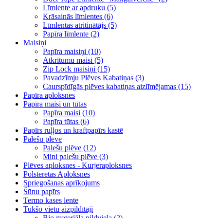
Līmlente ar apdruku (5)
Krāsainās līmlentes (6)
Līmlentas atritinātājs (5)
Papīra līmlente (2)
Maisiņi
Papīra maisiņi (10)
Atkritumu maisi (5)
Zip Lock maisiņi (15)
Pavadzīmju Plēves Kabatiņas (3)
Caurspīdīgās plēves kabatiņas aizlīmējamas (15)
Papīra aploksnes
Papīra maisi un tūtas
Papīra maisi (10)
Papīra tūtas (6)
Papīrs ruļļos un kraftpapīrs kastē
Palešu plēve
Palešu plēve (12)
Mini palešu plēve (3)
Plēves aploksnes - Kurjeraploksnes
Polsterētās Aploksnes
Spriegošanas aprīkojums
Šūnu papīrs
Termo kases lente
Tukšo vietu aizpildītāji
Bio materiāla pildviela (2)