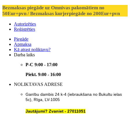
Bezmaksas piegāde uz Omnivas pakomātiem no
50Eur+pvn / Bezmaksas kurjerpiegāde no 200Eur+pvn
Autorizēties
Reģistrēties
Piegāde
Apmaksa
Kā atrast noliktavu?
Darba laiks
P-C 9:00 - 17:00
Piekt. 9:00 - 16:00
NOLIKTAVAS ADRESE
Ganību dambis 24 k-4 (iebraukšana no Bukultu ielas
5c), Rīga, LV-1005
Jautājumi? Zvaniet - 27011051