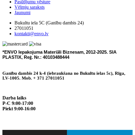
Pasūtījumu vēsture
Vēlmju saraksts
Jaunumi
Bukultu iela 5C (Ganību dambis 24)
27011051
kontakti@envo.lv
*ENVO Iepakojuma Materi
li Biznesam, 2012-2025. SIA
ā
PLASTIX, Re
. Nr.: 40103488444
ģ
Gan
ī
bu dambis 24 k-4 (iebraukšana no Bukultu ielas 5c), R
ī
ga,
LV-1005. Mob. + 371 27011051
Darba laiks
P-C 9:00-17:00
Piekt 9:00-16:00