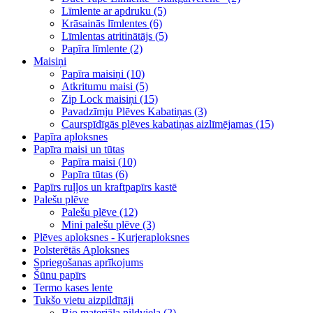
Līmlente ar apdruku (5)
Krāsainās līmlentes (6)
Līmlentas atritinātājs (5)
Papīra līmlente (2)
Maisiņi
Papīra maisiņi (10)
Atkritumu maisi (5)
Zip Lock maisiņi (15)
Pavadzīmju Plēves Kabatiņas (3)
Caurspīdīgās plēves kabatiņas aizlīmējamas (15)
Papīra aploksnes
Papīra maisi un tūtas
Papīra maisi (10)
Papīra tūtas (6)
Papīrs ruļļos un kraftpapīrs kastē
Palešu plēve
Palešu plēve (12)
Mini palešu plēve (3)
Plēves aploksnes - Kurjeraploksnes
Polsterētās Aploksnes
Spriegošanas aprīkojums
Šūnu papīrs
Termo kases lente
Tukšo vietu aizpildītāji
Bio materiāla pildviela (2)