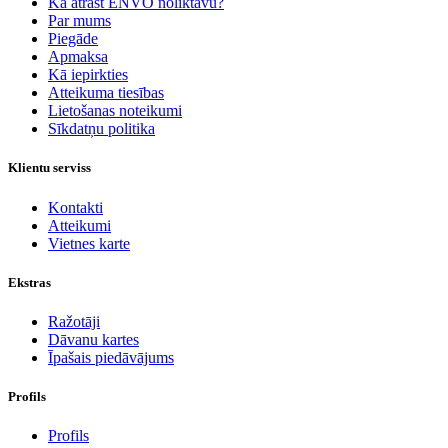
Kā atrast ENVO noliktavu?
Par mums
Piegāde
Apmaksa
Kā iepirkties
Atteikuma tiesības
Lietošanas noteikumi
Sīkdatņu politika
Klientu serviss
Kontakti
Atteikumi
Vietnes karte
Ekstras
Ražotāji
Dāvanu kartes
Īpašais piedāvājums
Profils
Profils