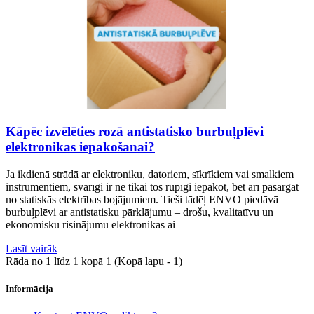
Kāpēc izvēlēties rozā antistatisko burbuļplēvi
elektronikas iepakošanai?
Ja ikdienā strādā ar elektroniku, datoriem, sīkrīkiem vai smalkiem
instrumentiem, svarīgi ir ne tikai tos rūpīgi iepakot, bet arī pasargāt
no statiskās elektrības bojājumiem. Tieši tādēļ ENVO piedāvā
burbuļplēvi ar antistatisku pārklājumu – drošu, kvalitatīvu un
ekonomisku risinājumu elektronikas ai
Lasīt vairāk
Rāda no 1 līdz 1 kopā 1 (Kopā lapu - 1)
Informācija