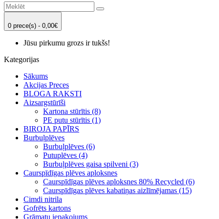
0 prece(s) - 0,00€
Jūsu pirkumu grozs ir tukšs!
Kategorijas
Sākums
Akcijas Preces
BLOGA RAKSTI
Aizsargstūrīši
Kartona stūrītis (8)
PE putu stūrītis (1)
BIROJA PAPĪRS
Burbuļplēves
Burbuļplēves (6)
Putuplēves (4)
Burbuļplēves gaisa spilveni (3)
Caurspīdīgas plēves aploksnes
Caurspīdīgas plēves aploksnes 80% Recycled (6)
Caurspīdīgas plēves kabatiņas aizlīmējamas (15)
Cimdi nitrila
Gofrēts kartons
Grāmatu iepakojums