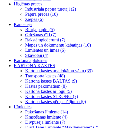
Higiēnas preces
Industriālā papīra turētāji (2)
Papīra preces (10)
Ziepes (6)
Kanceleja
Biroja papīrs (5)
Griešanas rīki (7)
Rakstāmpiederumi (7)
Mapes un dokumentu kabatiņas (10)
Līmlentes un līmes (6)
Skavotāji (4)
Kartona aploksnes
KARTONA KASTES
Kartona kastes ar atlokāmu vāku (39)
Transporta kastes (48)
Kartona kastes BALTAS (9)
Kastes pakomātiem (8)
Kartona kastes ar logu (5)
Kartona kastes STRONG (7)
Kartona kastes pēc pasūtījuma (0)
Līmlentes
Pakošanas līmlente (14)
Krāsošanas līmlente (4)
Divpusējā līmlente (7)
Duct Tape Līmlente “Makgaiverene” (2)