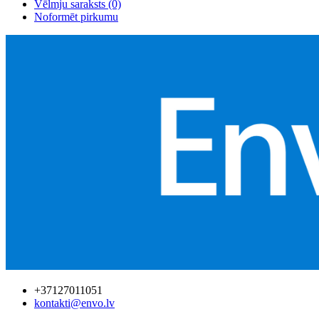
Vēlmju saraksts (0)
Noformēt pirkumu
+37127011051
kontakti@envo.lv