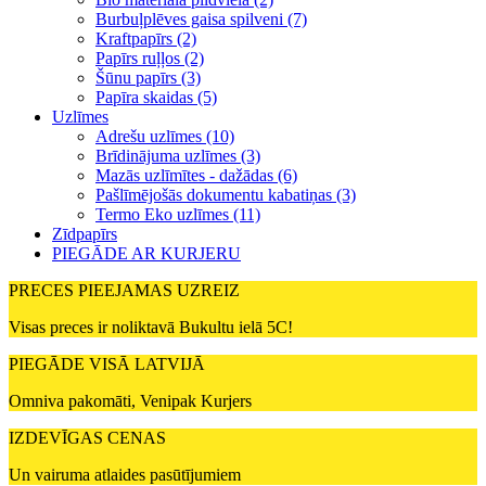
Burbuļplēves gaisa spilveni (7)
Kraftpapīrs (2)
Papīrs ruļļos (2)
Šūnu papīrs (3)
Papīra skaidas (5)
Uzlīmes
Adrešu uzlīmes (10)
Brīdinājuma uzlīmes (3)
Mazās uzlīmītes - dažādas (6)
Pašlīmējošās dokumentu kabatiņas (3)
Termo Eko uzlīmes (11)
Zīdpapīrs
PIEGĀDE AR KURJERU
PRECES PIEEJAMAS UZREIZ
Visas preces ir noliktavā Bukultu ielā 5C!
PIEGĀDE VISĀ LATVIJĀ
Omniva pakomāti, Venipak Kurjers
IZDEVĪGAS CENAS
Un vairuma atlaides pasūtījumiem